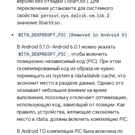
версию без отладки (
libart.so
). Для
переключения установите для системного
свойства
persist.sys.dalvik.vm.lib.2
значение
libartd.so
.
WITH_DEXPREOPT_PIC (Removed in Android O)
В Android 5.1.0–Android 6.0.1 можно указать
WITH_DEXPREOPT_PIC
, чтобы включить
позиционно-независимый код (PIC). При этом
скомпилированный код из образа не нужно
перемещать из /system в /data/dalvik-cache, что
экономит место в разделе данных. Однако это
оказывает небольшое влияние на время
выполнения, поскольку отключает оптимизацию,
использующую код, зависящий от позиции. Как
правило, устройства, желающие сэкономить
место в /data, должны включить компиляцию PIC.
В Android 7.0 компиляция PIC была включена по