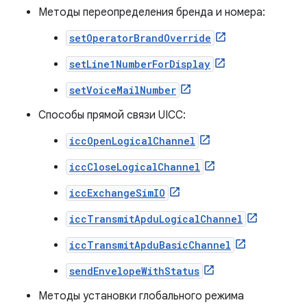
Методы переопределения бренда и номера:
setOperatorBrandOverride
setLine1NumberForDisplay
setVoiceMailNumber
Способы прямой связи UICC:
iccOpenLogicalChannel
iccCloseLogicalChannel
iccExchangeSimIO
iccTransmitApduLogicalChannel
iccTransmitApduBasicChannel
sendEnvelopeWithStatus
Методы установки глобального режима