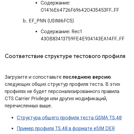
Содержание:
01416E64726F696420435453FF..FF
EF_PNN (USIM/6FC5)
Содержание: Rec1
430B83413759FE4E934143EA14FF..FF
Соответствие структуре тестового профиля
Загрузите и сопоставьте
последнюю версию
следующих общих структур профиля теста. В этих
профилях не будет персонализированного правила
CTS Carrier Privilege или других модификаций,
перечисленных выше.
Структура общего профиля теста GSMA TS.48
Пример профиля TS.48 в формате eSIM DER