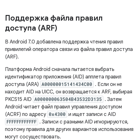
Поддержка файла правил
доступа (ARF)
В Android 7.0 добавлена ​​поддержка чтения правил
привилегий оператора связи из файла правил доступа
(ARF).
Платформа Android сначала пытается выбрать
идентификатор приложения (AID) апплета правил
доступа (ARA)
A00000015141434C00
. Если он не
находит AID на UICC, он возвращается к ARF, выбирая
PKCS15 AID
A000000063504B43532D3135
. Затем
Android читает файл правил управления доступом
(ACRF) по адресу
0x4300
и ищет записи с AID
FFFFFFFFFFFF
. Записи с разными AID игнорируются,
поэтому правила для других вариантов использования
могут сосуществовать.