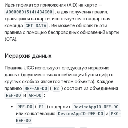
Идентификатор приложения (AID) на карте —
A00000015141434C00
, а для получения правил,
хранящихся на карте, используется стандартная
команда
GET DATA
. Вы можете обновлять эти
правила с помощью беспроводных обновлений карты
(OTA).
Иерархия данных
Правила UICC используют следующую иерархию
данных (двухсимвольная комбинация букв и цифр в
круглых скобках является тегом объекта). Каждое
правило
REF-AR-DO
(
E2
) состоит из объединения
REF-DO
и
AR-DO
:
REF-DO
(
E1
) содержит
DeviceAppID-REF-DO
или конкатенацию
DeviceAppID-REF-DO
и
PKG-
REF-DO
.