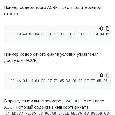
Пример содержимого ACRF в шестнадцатеричной
строке:
Пример содержимого файла условий управления
доступом (ACCF):
В приведенном выше примере
0x4310
— это адрес
ACCF, который содержит хэш сертификата
61:ED:37:7E:85:D3:86:A8:DF:EE:6B:86:4B:D8:5B:0B: