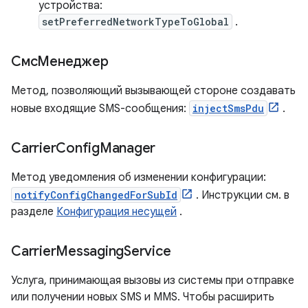
устройства:
setPreferredNetworkTypeToGlobal
.
СмсМенеджер
Метод, позволяющий вызывающей стороне создавать
новые входящие SMS-сообщения:
injectSmsPdu
.
Carrier
Config
Manager
Метод уведомления об изменении конфигурации:
notifyConfigChangedForSubId
. Инструкции см. в
разделе
Конфигурация несущей
.
Carrier
Messaging
Service
Услуга, принимающая вызовы из системы при отправке
или получении новых SMS и MMS. Чтобы расширить