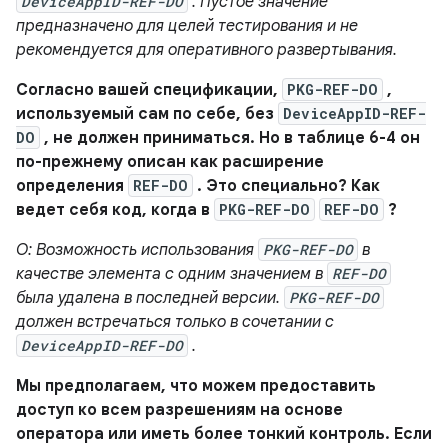
DeviceAppID-REF-DO
. Пустое значение
предназначено для целей тестирования и не
рекомендуется для оперативного развертывания.
Согласно вашей спецификации,
PKG-REF-DO
,
используемый сам по себе, без
DeviceAppID-REF-
DO
, не должен приниматься. Но в таблице 6-4 он
по-прежнему описан как расширение
определения
REF-DO
. Это специально? Как
ведет себя код, когда в
PKG-REF-DO
REF-DO
?
О: Возможность использования
PKG-REF-DO
в
качестве элемента с одним значением в
REF-DO
была удалена в последней версии.
PKG-REF-DO
должен встречаться только в сочетании с
DeviceAppID-REF-DO
.
Мы предполагаем, что можем предоставить
доступ ко всем разрешениям на основе
оператора или иметь более тонкий контроль. Если