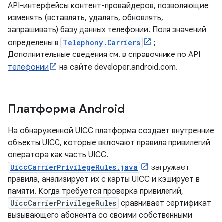
API-интерфейсы контент-провайдеров, позволяющие
изменять (вставлять, удалять, обновлять,
запрашивать) базу данных телефонии. Поля значений
определены в
Telephony.Carriers
;
Дополнительные сведения см. в справочнике по API
телефонии
на сайте developer.android.com.
Платформа Android
На обнаруженной UICC платформа создает внутренние
объекты UICC, которые включают правила привилегий
оператора как часть UICC.
UiccCarrierPrivilegeRules.java
загружает
правила, анализирует их с карты UICC и кэширует в
памяти. Когда требуется проверка привилегий,
UiccCarrierPrivilegeRules
сравнивает сертификат
вызывающего абонента со своими собственными