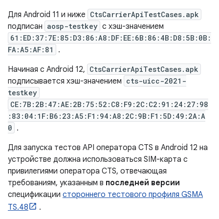
Для Android 11 и ниже
CtsCarrierApiTestCases.apk
подписан
aosp-testkey
с хэш-значением
61:ED:37:7E:85:D3:86:A8:DF:EE:6B:86:4B:D8:5B:0B:
FA:A5:AF:81
.
Начиная с Android 12,
CtsCarrierApiTestCases.apk
подписывается хэш-значением
cts-uicc-2021-
testkey
CE:7B:2B:47:AE:2B:75:52:C8:F9:2C:C2:91:24:27:98
:83:04:1F:B6:23:A5:F1:94:A8:2C:9B:F1:5D:49:2A:A
0
.
Для запуска тестов API оператора CTS в Android 12 на
устройстве должна использоваться SIM-карта с
привилегиями оператора CTS, отвечающая
требованиям, указанным в
последней версии
спецификации
стороннего тестового профиля GSMA
TS.48
.