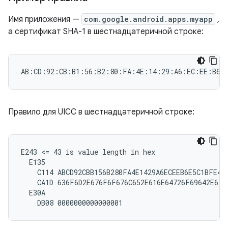
Имя приложения —
com.google.android.apps.myapp
,
а сертификат SHA-1 в шестнадцатеричной строке:
Правило для UICC в шестнадцатеричной строке:
E243 <= 43 is value length in hex

  E135

    C114 ABCD92CBB156B280FA4E1429A6ECEEB6E5C1BFE4

    CA1D 636F6D2E676F6F676C652E616E64726F69642E6170
  E30A
