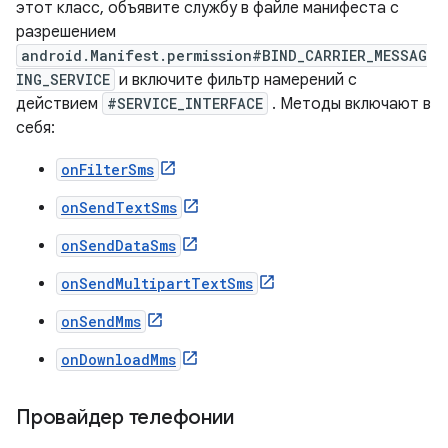
этот класс, объявите службу в файле манифеста с
разрешением
android.Manifest.permission#BIND_CARRIER_MESSAG
ING_SERVICE
и включите фильтр намерений с
действием
#SERVICE_INTERFACE
. Методы включают в
себя:
onFilterSms
onSendTextSms
onSendDataSms
onSendMultipartTextSms
onSendMms
onDownloadMms
Провайдер телефонии