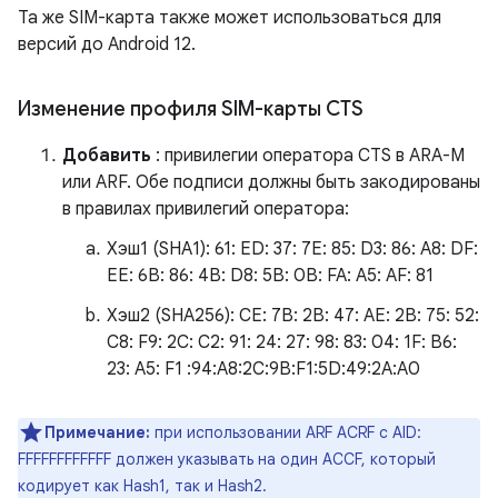
Та же SIM-карта также может использоваться для
версий до Android 12.
Изменение профиля SIM-карты CTS
Добавить
: привилегии оператора CTS в ARA-M
или ARF. Обе подписи должны быть закодированы
в правилах привилегий оператора:
Хэш1 (SHA1): 61: ED: 37: 7E: 85: D3: 86: A8: DF:
EE: 6B: 86: 4B: D8: 5B: 0B: FA: A5: AF: 81
Хэш2 (SHA256): CE: 7B: 2B: 47: AE: 2B: 75: 52:
C8: F9: 2C: C2: 91: 24: 27: 98: 83: 04: 1F: B6:
23: A5: F1 :94:A8:2C:9B:F1:5D:49:2A:A0
Примечание:
при использовании ARF ACRF с AID:
FFFFFFFFFFFF должен указывать на один ACCF, который
кодирует как Hash1, так и Hash2.