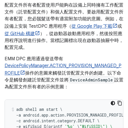
配置文件所有者配置使用戶能夠在設備上同時擁有工作配置
文件（託管配置文件）和個人配置文件。要啟用配置文件所
有者配置，您必鬚髮送帶有適當附加功能的意圖。例如，在
設備上安裝 TestDPC 應用程序（
從 Google Play 下載
或
從 GitHub 構建
），從啟動器啟動應用程序，然後按照應
用程序說明進行操作。當標記圖標出現在啟動器抽屜中時，
配置完成。
EMM DPC 應用通過發送帶有
DevicePolicyManager.ACTION_PROVISION_MANAGED_P
ROFILE
操作的意圖來觸發託管配置文件的創建。以下命
令是觸發創建託管配置文件並將
DeviceAdminSample
設置
為配置文件所有者的示例意圖：
adb shell am start 
\
-
a android
.
app
.
action
.
PROVISION_MANAGED_PROFILE
-
c android
.
intent
.
category
.
DEFAULT 
\
-
e wifiSsid $
(
printf 
'%q'
\
"WifiSSID\") \