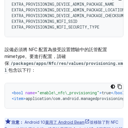
EXTRA_PROVISIONING_DEVICE_ADMIN_PACKAGE_NAME
EXTRA_PROVISIONING_DEVICE_ADMIN_PACKAGE_LOCATION
EXTRA_PROVISIONING_DEVICE_ADMIN_PACKAGE_CHECKSUM
EXTRA_PROVISIONING_WIFI_SSID
EXTRA_PROVISIONING_WIFI_SECURITY_TYPE
設備必須將 NFC 配置為接受設置體驗中的託管配置
mimetype。要進行配置，請確
保
/packages/apps/Nfc/res/values/provisioning.xm
l
包含以下行：
<bool
name
=
"enable\_nfc\_provisioning"
>
true
</bool>
<item>
application/com.android.managedprovisioning
<
注意：
Android 10
棄用了 Android Beam
並移除了對 NFC