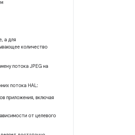
ем
, а для
зывающее количество
мену потока JPEG на
нних потока HAL:
ов приложения, включая
зависимости от целевого