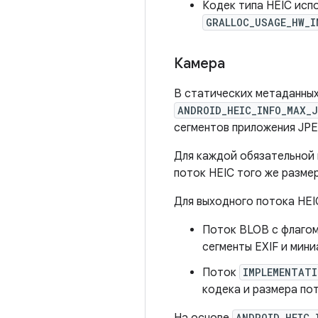
Кодек типа HEIC исп
GRALLOC_USAGE_HW_I
Камера
В статических метаданны
ANDROID_HEIC_INFO_MAX_
сегментов приложения JPE
Для каждой обязательной 
поток HEIC того же размер
Для выходного потока HEI
Поток BLOB с флаго
сегменты EXIF ​​и мин
Поток
IMPLEMENTATI
кодека и размера пот
ANDROID_HEIC_