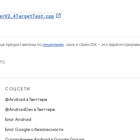
erV2_4TargetTest.cpp
нице предоставлены по
лицензиям
. Java и OpenJDK – это зарегистриров
TC.
СОЦСЕТИ
@Android в Твиттере
@AndroidDev в Твиттере
Блог Android
Блог Google о безопасности
О платформе Android в Google Groups