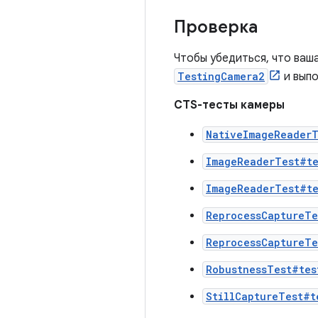
Проверка
Чтобы убедиться, что ваш
TestingCamera2
и выпо
CTS-тесты камеры
NativeImageReaderT
ImageReaderTest#te
ImageReaderTest#te
ReprocessCaptureTe
ReprocessCaptureTe
RobustnessTest#tes
StillCaptureTest#t