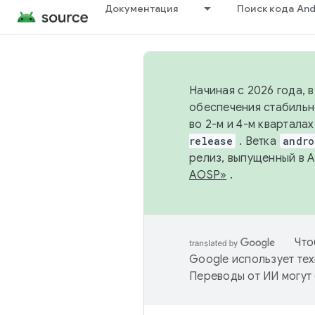
Документация
Поиск кода And
Начиная с 2026 года, 
обеспечения стабильн
во 2-м и 4-м квартала
release
. Ветка
andro
релиз, выпущенный в 
AOSP»
.
Что
Google использует тех
Переводы от ИИ могут