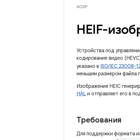
AOSP
HEIF-изоб
Устройства под управлен
кодирование видео (HEVC
указано в
ISO/IEC 23008-1
меньшим размером файла п
Изображения HEIC генери
HAL
и отправляет его в п
Требования
Для поддержки формата и