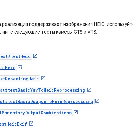
а реализация поддерживает изображения HEIC, используй
лните следующие тесты камеры CTS и VTS.
est#testHeic
stHeic
stRepeatingHeic
st#testBasicYuvToHeicReprocessing
st#testBasicOpaqueToHeicReprocessing
tMandatoryOutputCombinations
estHeicExif