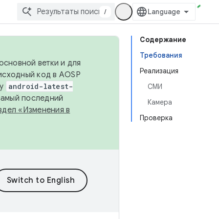
/
Содержание
Требования
основной ветки и для
Реализация
исходный код в AOSP
ку
android-latest-
СМИ
 самый последний
Камера
здел «Изменения в
Проверка