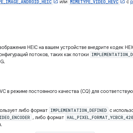
PE_IMAGE_ANDROID_HEIC
или
MIMETYPE_VIDEO_HEVC
с
р
ображения HEIC на вашем устройстве внедрите кодек HEI
нфигураций потоков, таких как потоки
IMPLEMENTATION_D
EG.
VC в режиме постоянного качества (CQ) для соответству
пользует либо формат
IMPLEMENTATION_DEFINED
с использ
IDEO_ENCODER
, либо формат
HAL_PIXEL_FORMAT_YCBCR_42
.