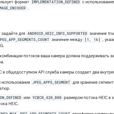
ользует формат
IMPLEMENTATION_DEFINED
с использовани
MAGE_ENCODER
.
х задайте для
ANDROID_HEIC_INFO_SUPPORTED
значение true
JPEG_APP_SEGMENTS_COUNT
значение между
[1, 16]
, ука
G.
комбинации потоков ваша камера должна поддерживать за
а.
C в общедоступном API служба камеры создает два внутре
м использования
JPEG_APPS_SEGMENT
для хранения сегмент
иатюр.
ON_DEFINED
или
YCBCR_420_888
размером потока HEIC в 
ока HEIC.
INFO_MAX_JPEG_APP_SEGMENTS_COUNT