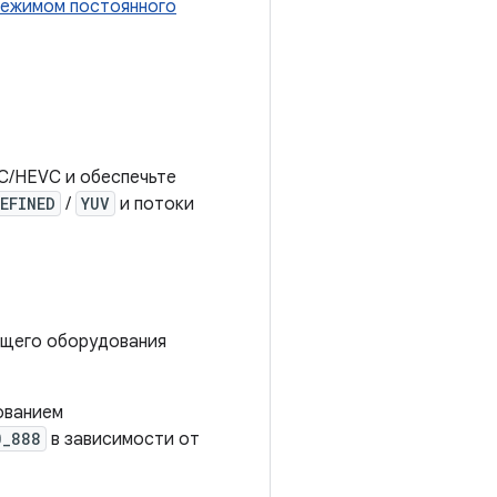
ежимом постоянного
C/HEVC и обеспечьте
EFINED
/
YUV
и потоки
ющего оборудования
ованием
0_888
в зависимости от