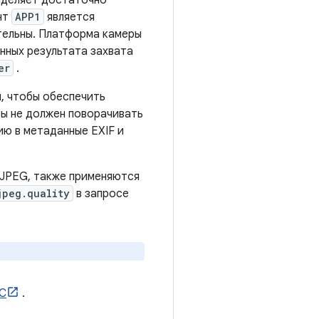
ыделяет достаточно
нт
APP1
является
тельны. Платформа камеры
нных результата захвата
er
.
, чтобы обеспечить
ы не должен поворачивать
 в метаданные EXIF ​​и
 JPEG, также применяются
jpeg.quality
в запросе
IC
.