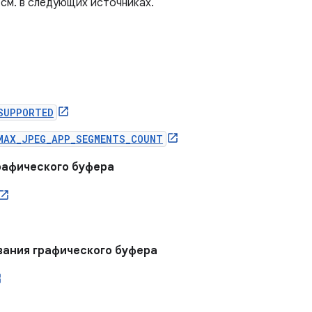
см. в следующих источниках.
SUPPORTED
MAX_JPEG_APP_SEGMENTS_COUNT
рафического буфера
вания графического буфера