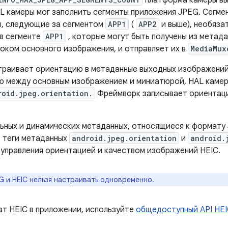
платформа камеры в
L камеры мог заполнить сегменты приложения JPEG. Сегме
ы, следующие за сегментом
APP1
(
APP2
и выше), необяза
​в сегменте
APP1
, которые могут быть получены из метада
током основного изображения, и отправляет их в
MediaMux
траивает ориентацию в метаданные выходных изображений
ю между основным изображением и миниатюрой, HAL камер
roid.jpeg.orientation.
Фреймворк записывает ориентацию
льных и динамических метаданных, относящиеся к формату
, теги метаданных
android.jpeg.orientation
и
android.
 управления ориентацией и качеством изображений HEIC.
G и HEIC нельзя настраивать одновременно.
т HEIC в приложении, используйте
общедоступный API HE