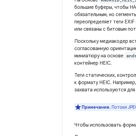
На основе
большие буферы, чтобы HA
обязательным, но сегмент
переопределяет теги EXIF ​
или связаны с битовым по
Поскольку медиакодер вс
согласованную ориентаци
миниатюру на основе
and
контейнер HEIC.
Теги статических, контро
к формату HEIC. Например
захвата используются для
Примечание.
Потоки JPE
Чтобы использовать форма