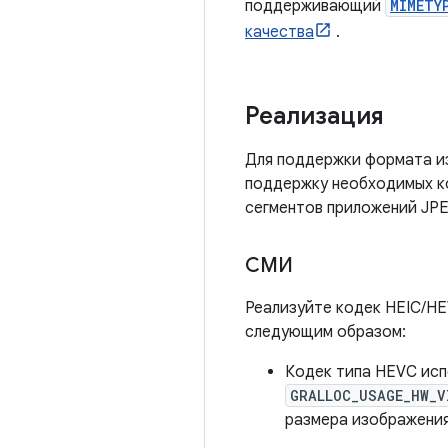
поддерживающий
MIMETY
качества
.
Реализация
Для поддержки формата из
поддержку необходимых ко
сегментов приложений JP
СМИ
Реализуйте кодек HEIC/HE
следующим образом:
Кодек типа HEVC ис
GRALLOC_USAGE_HW_V
размера изображения