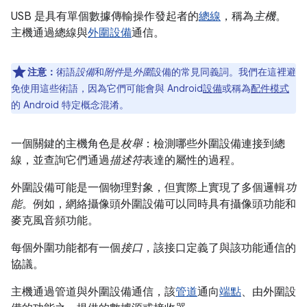
USB 是具有單個數據傳輸操作發起者的
總線
，稱為
主機
。
主機通過總線與
外圍設備
通信。
注意：
術語
設備
和
附件
是
外圍
設備的常見同義詞。我們在這裡避
免使用這些術語，因為它們可能會與 Android
設備
或稱為
配件模式
的 Android 特定概念混淆。
一個關鍵的主機角色是
枚舉
：檢測哪些外圍設備連接到總
線，並查詢它們通過
描述符
表達的屬性的過程。
外圍設備可能是一個物理對象，但實際上實現了多個邏輯
功
能
。例如，網絡攝像頭外圍設備可以同時具有攝像頭功能和
麥克風音頻功能。
每個外圍功能都有一個
接口
，該接口定義了與該功能通信的
協議。
主機通過管道與外圍設備通信，該
管道
通向
端點
、由外圍設