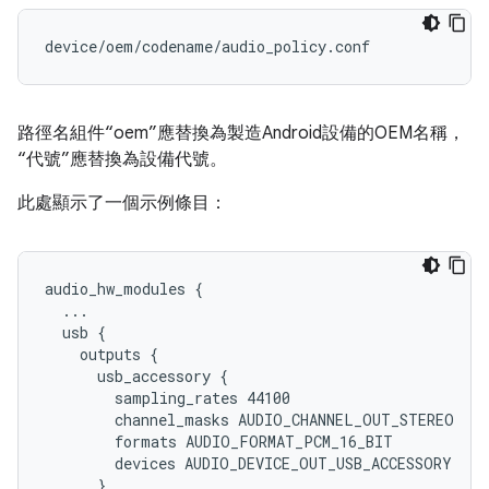
路徑名組件“oem”應替換為製造Android設備的OEM名稱，
“代號”應替換為設備代號。
此處顯示了一個示例條目：
audio_hw_modules {

  ...

  usb {

    outputs {

      usb_accessory {

        sampling_rates 44100

        channel_masks AUDIO_CHANNEL_OUT_STEREO

        formats AUDIO_FORMAT_PCM_16_BIT

        devices AUDIO_DEVICE_OUT_USB_ACCESSORY

      }
