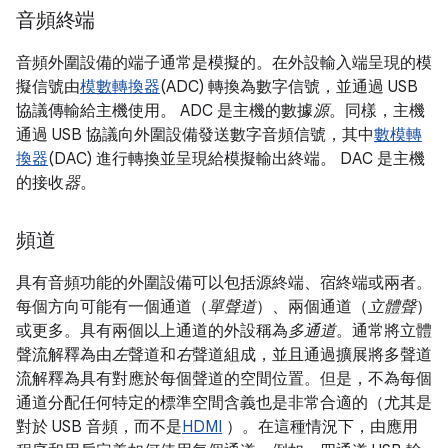
音頻終端
音頻外圍設備的端子通常是模擬的。在外設輸入端呈現的模
擬信號由
模數轉換器
(ADC) 轉換為數字信號，並通過 USB
協議傳輸給主機使用。 ADC 是主機的數據
源
。同樣，主機
通過 USB 協議向外圍設備發送數字音頻信號，其中
數模轉
換器
(DAC) 進行轉換並呈現給模擬輸出終端。 DAC 是主機
的接收
器
。
頻道
具有音頻功能的外圍設備可以包括源終端、宿終端或兩者。
每個方向可能有一個通道（
單聲道
）、兩個通道（
立體聲
）
或更多。具有兩個以上通道的外設稱為
多通道
。通常將立體
聲流解釋為由
左
聲道和
右
聲道組成，並且通過擴展將多聲道
流解釋為具有對應於每個聲道的空間位置。但是，不為每個
通道分配任何特定的標準空間含義也是非常合適的（尤其是
對於 USB 音頻，而不是
HDMI
）。在這種情況下，由應用