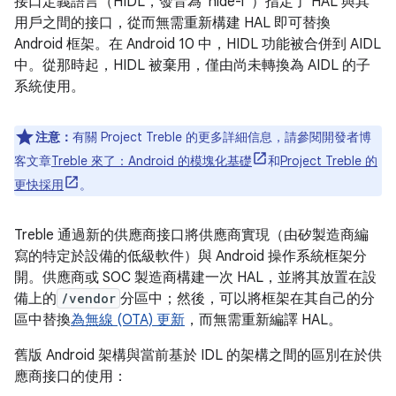
接口定義語言（HIDL，發音為“hide-l”）指定了 HAL 與其
用戶之間的接口，從而無需重新構建 HAL 即可替換
Android 框架。在 Android 10 中，HIDL 功能被合併到 AIDL
中。從那時起，HIDL 被棄用，僅由尚未轉換為 AIDL 的子
系統使用。
注意：
有關 Project Treble 的更多詳細信息，請參閱開發者博
客文章
Treble 來了：Android 的模塊化基礎
和
Project Treble 的
更快採用
。
Treble 通過新的供應商接口將供應商實現（由矽製造商編
寫的特定於設備的低級軟件）與 Android 操作系統框架分
開。供應商或 SOC 製造商構建一次 HAL，並將其放置在設
備上的
/vendor
分區中；然後，可以將框架在其自己的分
區中替換
為無線 (OTA) 更新
，而無需重新編譯 HAL。
舊版 Android 架構與當前基於 IDL 的架構之間的區別在於供
應商接口的使用：