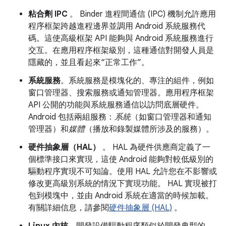
粘合劑 IPC
。 Binder 進程間通信 (IPC) 機制允許應用
程序框架跨越進程邊界並調用 Android 系統服務代
碼。這使高級框架 API 能夠與 Android 系統服務進行
交互。在應用程序框架級別，這種通信對開發人員是
隱藏的，並且看起來“正常工作”。
系統服務
。系統服務是模塊化的、專注的組件，例如
窗口管理器、搜索服務或通知管理器。應用程序框架
API 公開的功能與系統服務通信以訪問底層硬件。
Android 包括兩組服務：
系統
（如窗口管理器和通知
管理器）和
媒體
（播放和錄製媒體所涉及的服務）。
硬件抽象層（HAL）
。 HAL 為硬件供應商定義了一
個標準接口來實現，這使 Android 能夠對較低級別的
驅動程序實現不可知論。使用 HAL 允許您在不影響或
修改更高級別系統的情況下實現功能。 HAL 實現被打
包到模塊中，並由 Android 系統在適當的時候加載。
有關詳細信息，請參閱
硬件抽象層 (HAL)
。