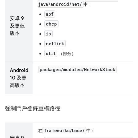
java
/
android
/
net
/
中：
apf
安卓 9
dhcp
及更低
版本
ip
netlink
util
（部分）
packages
/
modules
/
Network
Stack
Android
10 及更
高版本
強制門戶登錄重構路徑
frameworks
/
base
/
在
中：