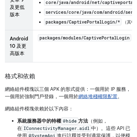
安卓 9
core/java/android/net/captiveportal
及更低
services/core/java/com/android/serv
版本
packages/CaptivePortalLogin/*
（其中 
packages
/
modules
/
Captive
Portal
Login
（
Android
10 及更
高版本
格式和依賴
網絡組件模塊以三個 APK 的形式提供：一個用於 IP 服務，
一個用於強制門戶登錄，一個用於
網絡堆棧權限配置
。
網絡組件模塊依賴於以下內容：
系統服務器中的特權
@hide
方法
（例如，
在
IConnectivityManager.aidl
中）。這些 API 已
使用
@SystemApi
進行註釋並受到適當保護，以便模