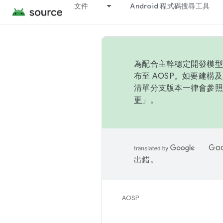
文件
Android 程式碼搜尋工具
為配合主幹穩定開發模型，
布至 AOSP。如要建構及
清單分支版本一律會參照推
更
」。
Go
出錯。
AOSP