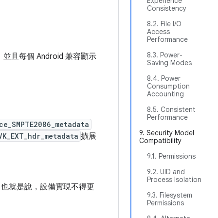
Experience
Consistency
8.2. File I/O
Access
Performance
8.3. Power-
，並且每個 Android 兼容顯示
Saving Modes
8.4. Power
Consumption
Accounting
8.5. Consistent
Performance
ace_SMPTE2086_metadata
9. Security Model
VK_EXT_hdr_metadata
擴展
Compatibility
9.1. Permissions
9.2. UID and
Process Isolation
支持。也就是說，設備實現不得更
9.3. Filesystem
Permissions