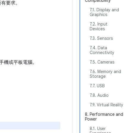
Compatibility
所有要求。
7.1. Display and
Graphics
7.2. Input
Devices
7.3. Sensors
7.4. Data
Connectivity
器、手機或平板電腦。
7.5. Cameras
7.6. Memory and
Storage
7.7. USB
7.8. Audio
7.9. Virtual Reality
8. Performance and
Power
8.1. User