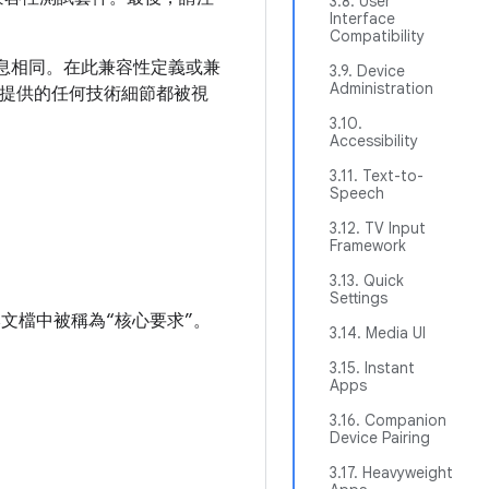
3.8. User
Interface
Compatibility
的信息相同。在此兼容性定義或兼
3.9. Device
Administration
中提供的任何技術細節都被視
3.10.
Accessibility
3.11. Text-to-
Speech
3.12. TV Input
Framework
。
3.13. Quick
Settings
文檔中被稱為“核心要求”。
3.14. Media UI
3.15. Instant
Apps
3.16. Companion
Device Pairing
3.17. Heavyweight