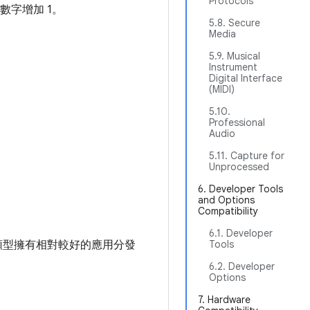
Protocols
數字增加 1。
5.8. Secure
Media
5.9. Musical
Instrument
Digital Interface
(MIDI)
5.10.
Professional
Audio
5.11. Capture for
Unprocessed
6. Developer Tools
and Options
Compatibility
6.1. Developer
備類型擁有相對較好的應用分發
Tools
6.2. Developer
Options
7. Hardware