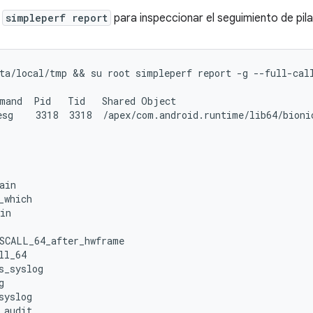
l
simpleperf report
para inspeccionar el seguimiento de pil
ta/local/tmp && su root simpleperf report -g --full-call
mand  Pid   Tid   Shared Object                         
sg    3318  3318  /apex/com.android.runtime/lib64/bionic
in

which

in

SCALL_64_after_hwframe

l_64

s_syslog



yslog

audit
