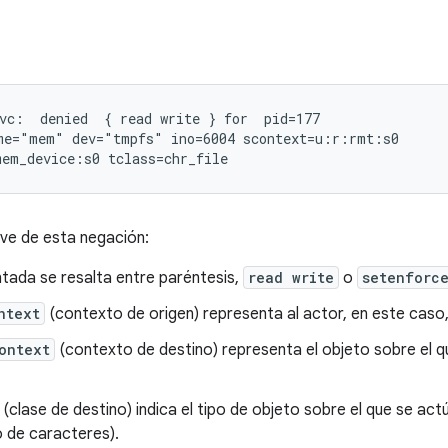
vc:  denied  { read write } for  pid=177

me="mem" dev="tmpfs" ino=6004 scontext=u:r:rmt:s0

ve de esta negación:
entada se resalta entre paréntesis,
read write
o
setenforc
ntext
(contexto de origen) representa al actor, en este caso
ontext
(contexto de destino) representa el objeto sobre el q
(clase de destino) indica el tipo de objeto sobre el que se act
o de caracteres).