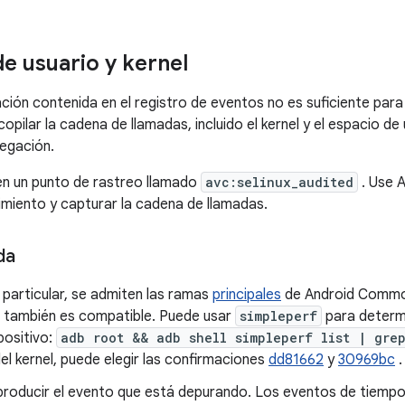
de usuario y kernel
ción contenida en el registro de eventos no es suficiente para i
ecopilar la cadena de llamadas, incluido el kernel y el espacio 
negación.
en un punto de rastreo llamado
avc:selinux_audited
. Use 
imiento y capturar la cadena de llamadas.
da
n particular, se admiten las ramas
principales
de Android Commo
también es compatible. Puede usar
simpleperf
para determi
positivo:
adb root && adb shell simpleperf list | gre
el kernel, puede elegir las confirmaciones
dd81662
y
30969bc
.
eproducir el evento que está depurando. Los eventos de tiemp