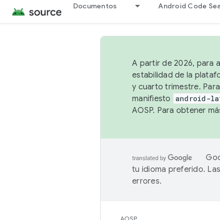
Documentos
Android Code Se
A partir de 2026, para 
estabilidad de la plata
y cuarto trimestre. Para
manifiesto
android-la
AOSP. Para obtener más
Goo
tu idioma preferido. L
errores.
AOSP