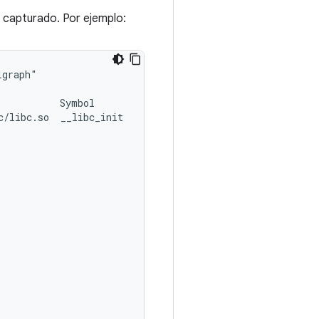
a capturado. Por ejemplo:
graph"

          Symbol

/libc.so  __libc_init
