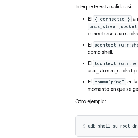
Interprete esta salida así:
El
{ connectto }
an
unix_stream_socket
conectarse a un socket
El
scontext (u:r:sh
como shell.
El
tcontext (u:r:ne
unix_stream_socket p
El
comm="ping"
en la
momento en que se gen
Otro ejemplo:
adb shell su root d