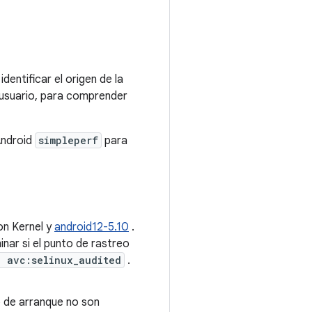
dentificar el origen de la
de usuario, para comprender
Android
simpleperf
para
n Kernel y
android12-5.10
.
nar si el punto de rastreo
p avc:selinux_audited
.
o de arranque no son