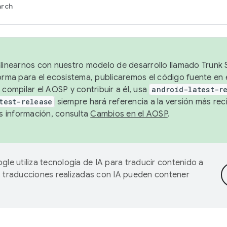
arch
alinearnos con nuestro modelo de desarrollo llamado Trunk S
forma para el ecosistema, publicaremos el código fuente en
 compilar el AOSP y contribuir a él, usa
android-latest-r
test-release
siempre hará referencia a la versión más reci
 información, consulta
Cambios en el AOSP
.
gle utiliza tecnología de IA para traducir contenido a
as traducciones realizadas con IA pueden contener