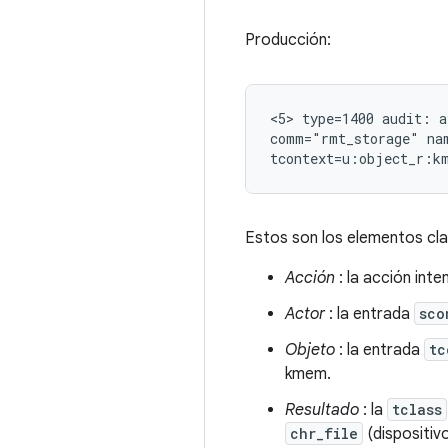
Producción:
<5> type=1400 audit: a
comm="rmt_storage" na
Estos son los elementos cla
Acción
: la acción int
Actor
: la entrada
sco
Objeto
: la entrada
tc
kmem.
Resultado
: la
tclass
chr_file
(dispositiv