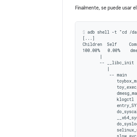
Finalmente, se puede usar e
adb shell -t "cd /da
[...]

Children  Self     Com
100.00%   0.00%    dme
       |

       -- __libc_init

          |

           -- main

              toybox_ma
              toy_exec_
              dmesg_ma
              klogctl

              entry_SY
              do_syscal
              __x64_sy
              do_syslog
              selinux_s
              slow_avc_