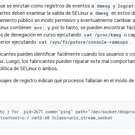
que se enrutan como registros de eventos a
dmesg
y
logcat
cantes deben examinar la salida de SELinux a
dmesg
en estos di
zamiento público en modo permisivo y eventualmente cambiar a
Linux contienen
avc:
y, por lo tanto, se pueden encontrar fá
ros de denegación en curso ejecutando
cat /proc/kmsg
o cap
terior ejecutando
cat /sys/fs/pstore/console-ramoops
.
ricantes pueden identificar fácilmente cuándo los usuarios o 
Linux. Luego, los fabricantes pueden reparar este mal comporta
olítica de SELinux o ambos.
jes de registro indican qué procesos fallarían en el modo de 
to } for  pid=2671 comm="ping" path="/dev/socket/dnsprox