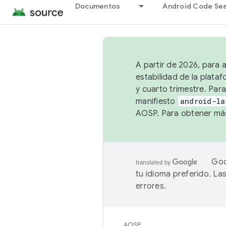
Documentos
Android Code Se
A partir de 2026, para 
estabilidad de la plata
y cuarto trimestre. Para
manifiesto
android-la
AOSP. Para obtener más
Goo
tu idioma preferido. L
errores.
AOSP