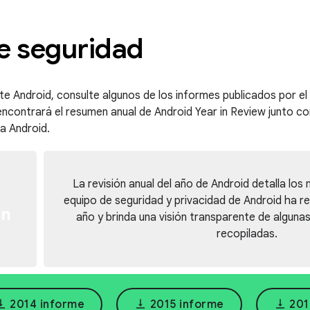
e seguridad
te Android, consulte algunos de los informes publicados por el
encontrará el resumen anual de Android Year in Review junto co
a Android.
La revisión anual del año de Android detalla lo
equipo de seguridad y privacidad de Android ha re
ón
año y brinda una visión transparente de algunas
recopiladas.
align_bottom
vertical_align_bottom
vertical_align_bottom
2014 informe
2015 informe
201