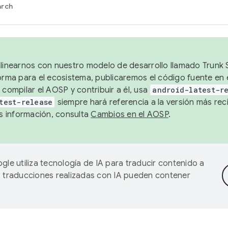
arch
alinearnos con nuestro modelo de desarrollo llamado Trunk S
forma para el ecosistema, publicaremos el código fuente en
 compilar el AOSP y contribuir a él, usa
android-latest-r
test-release
siempre hará referencia a la versión más reci
 información, consulta
Cambios en el AOSP
.
gle utiliza tecnología de IA para traducir contenido a
as traducciones realizadas con IA pueden contener