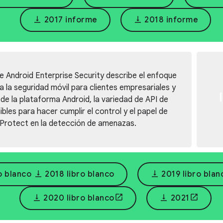
vertical_align_bottom
vertical_align_bottom
2017 informe
2018 informe
 Android Enterprise Security describe el enfoque
 la seguridad móvil para clientes empresariales y
 de la plataforma Android, la variedad de API de
bles para hacer cumplir el control y el papel de
Protect en la detección de amenazas.
vertical_align_bottom
vertical_align_bottom
ro blanco
2018 libro blanco
2019 libro blan
vertical_align_bottom
vertical_align_bottom
2020 libro blanco
2021