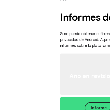
Informes d
Si no puede obtener suficien
privacidad de Android. Aquí 
informes sobre la plataform
Año en revisi
vertical_
informe