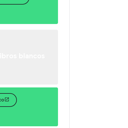
libros blancos
co