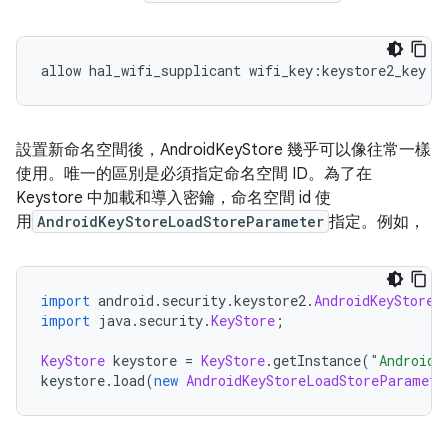
allow hal_wifi_supplicant wifi_key
:
keystore2_key 
{
設置新命名空間後，AndroidKeyStore 幾乎可以像往常一樣
使用。唯一的區別是必須指定命名空間 ID。為了在
Keystore 中加載和導入密鑰，命名空間 id 使
用
AndroidKeyStoreLoadStoreParameter
指定。例如，
import
 android
.
security
.
keystore2
.
AndroidKeyStoreL
import
 java
.
security
.
KeyStore
;
KeyStore
 keystore 
=
KeyStore
.
getInstance
(
"AndroidK
keystore
.
load
(
new
AndroidKeyStoreLoadStoreParamete