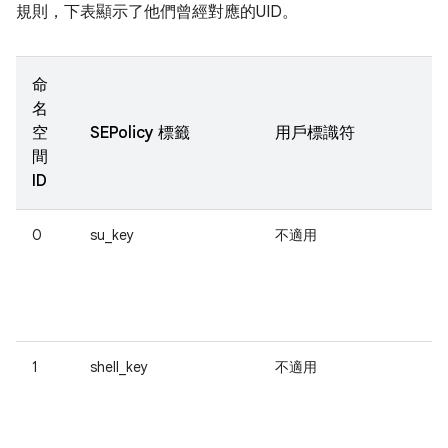
規則，下表顯示了他們曾經對應的UID。
命
名
空
SEPolicy 標籤
用戶標識符
間
ID
0
su_key
不適用
用
和
1
shell_key
不適用
可