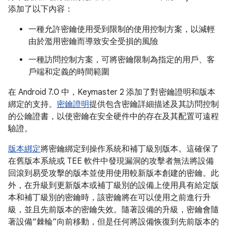
添加了以下內容：
一種允許密鑰使用受到限制的使用控制方案，以減輕
由於濫用密鑰而導致安全受損的風險
一種訪問控制方案，可將密鑰限制為指定的用戶、客
戶端和定義的時間範圍
在 Android 7.0 中，Keymaster 2 添加了對密鑰證明和版本
綁定的支持。
密鑰證明
提供包含密鑰詳細描述及其訪問控制
的公鑰證書，以使密鑰在安全硬件中的存在及其配置可遠程
驗證。
版本綁定
將密鑰綁定到操作系統和補丁級別版本。這確保了
在舊版本系統或 TEE 軟件中發現漏洞的攻擊者無法將設備
回滾到易受攻擊的版本並使用使用較新版本創建的密鑰。此
外，在升級到更新版本或補丁級別的設備上使用具有給定版
本和補丁級別的密鑰時，該密鑰將在可以使用之前進行升
級，並且先前版本的密鑰失效。隨著設備的升級，密鑰會隨
著設備“棘輪”向前移動，但是任何將設備恢復到先前版本的