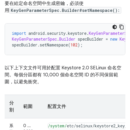
要在給定命名空間中生成密鑰，必須使
用
KeyGenParameterSpec.Builder#setNamespace():
import
 android
.
security
.
keystore
.
KeyGenParameterSp
KeyGenParameterSpec
.
Builder
 specBuilder 
=
new
KeyG
specBuilder
.
setNamespace
(
102
);
以下上下文文件可用於配置 Keystore 2.0 SELinux 命名空
間。每個分區都有 10,000 個命名空間 ID 的不同保留範
圍，以避免衝突。
分
範圍
配置文件
割
系
0 ...
/system/
etc
/
selinux
/
keystore2_key_c