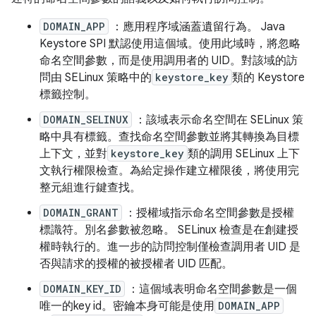
DOMAIN_APP
：應用程序域涵蓋遺留行為。 Java
Keystore SPI 默認使用這個域。使用此域時，將忽略
命名空間參數，而是使用調用者的 UID。對該域的訪
問由 SELinux 策略中的
keystore_key
類的 Keystore
標籤控制。
DOMAIN_SELINUX
：該域表示命名空間在 SELinux 策
略中具有標籤。查找命名空間參數並將其轉換為目標
上下文，並對
keystore_key
類的調用 SELinux 上下
文執行權限檢查。為給定操作建立權限後，將使用完
整元組進行鍵查找。
DOMAIN_GRANT
：授權域指示命名空間參數是授權
標識符。別名參數被忽略。 SELinux 檢查是在創建授
權時執行的。進一步的訪問控制僅檢查調用者 UID 是
否與請求的授權的被授權者 UID 匹配。
DOMAIN_KEY_ID
：這個域表明命名空間參數是一個
唯一的key id。密鑰本身可能是使用
DOMAIN_APP