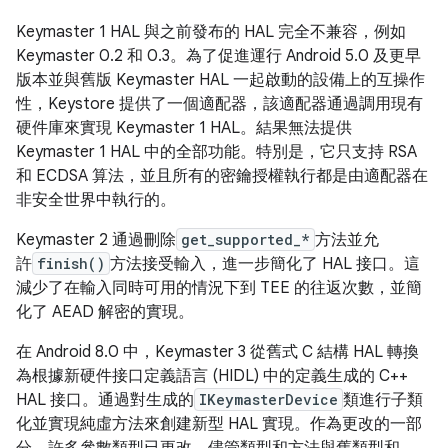
Keymaster 1 HAL 與之前發布的 HAL 完全不兼容，例如
Keymaster 0.2 和 0.3。為了促進運行 Android 5.0 及更早
版本並與舊版 Keymaster HAL 一起啟動的設備上的互操作
性，Keystore 提供了一個適配器，該適配器通過調用現有
硬件庫來實現 Keymaster 1 HAL。結果無法提供
Keymaster 1 HAL 中的全部功能。特別是，它只支持 RSA
和 ECDSA 算法，並且所有的密鑰授權執行都是由適配器在
非安全世界中執行的。
Keymaster 2 通過刪除
get_supported_*
方法並允
許
finish()
方法接受輸入，進一步簡化了 HAL 接口。這
減少了在輸入同時可用的情況下到 TEE 的往返次數，並簡
化了 AEAD 解密的實現。
在 Android 8.0 中，Keymaster 3 從舊式 C 結構 HAL 轉換
為根據新硬件接口定義語言 (HIDL) 中的定義生成的 C++
HAL 接口。通過對生成的
IKeymasterDevice
類進行子類
化並實現純虛方法來創建新型​​ HAL 實現。作為更改的一部