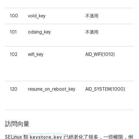
100
vold_key
不適用
供
101
odsing_key
不適用
102
wifi_key
AID_WIFI(1010)
由
s
w
120
resume_on_reboot_key
AID_SYSTEM(1000)
由
訪問向量
SELinux 類
keystore_key
已經老化了很多，一些權限，例