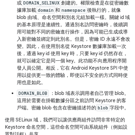
或
DOMAIN_SELINUX
創建的。權限檢查是在從密鑰數
據庫加載
domain
和
namespace
後執行的，就像
blob 由域、命名空間和別名元組加載一樣。關鍵 id 域
的基本原理是連續性。通過別名訪問密鑰時，後續調
用可能對不同的密鑰進行操作，因為可能已生成或導
入新密鑰並綁定到此別名。但是，密鑰 ID 永遠不會改
變。因此，在使用別名從 Keystore 數據庫加載一次
後，通過 key id 使用 key 時，只要 key id 仍然存在，
就可以確定它是同一個 key。此功能不向應用程序開
發人員公開。相反，它在 Android Keystore SPI 中使
用以提供更一致的體驗，即使以不安全的方式同時使
用也是如此。
DOMAIN_BLOB
：blob 域表示調用者自己管理 blob。
這用於需要在掛載數據分區之前訪問 Keystore 的客
戶端。密鑰 blob 包含在密鑰描述符的
blob
字段中。
使用 SELinux 域，我們可以讓供應商組件訪問非常特定的
Keystore 命名空間，這些命名空間可由系統組件（例如設
置對話框）共享。