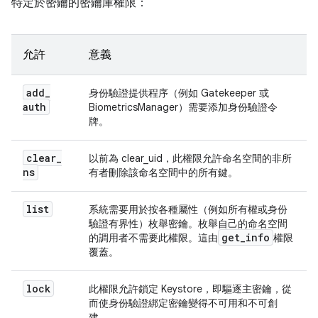
特定於密鑰的密鑰庫權限：
允許
意義
add
_
身份驗證提供程序（例如 Gatekeeper 或
auth
BiometricsManager）需要添加身份驗證令
牌。
clear
_
以前為 clear_uid，此權限允許命名空間的非所
ns
有者刪除該命名空間中的所有鍵。
list
系統需要用於按各種屬性（例如所有權或身份
驗證有界性）枚舉密鑰。枚舉自己的命名空間
get
_
info
的調用者不需要此權限。這由
權限
覆蓋。
lock
此權限允許鎖定 Keystore，即驅逐主密鑰，從
而使身份驗證綁定密鑰變得不可用和不可創
建。