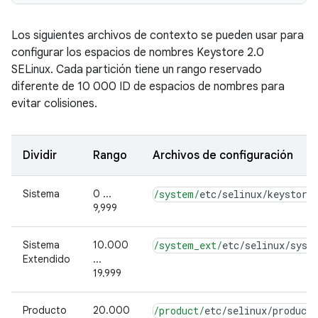
Los siguientes archivos de contexto se pueden usar para
configurar los espacios de nombres Keystore 2.0
SELinux. Cada partición tiene un rango reservado
diferente de 10 000 ID de espacios de nombres para
evitar colisiones.
Dividir
Rango
Archivos de configuración
Sistema
0 ...
/system/
etc
/
selinux
/
keystore
9,999
Sistema
10.000
/system_ext/
etc
/
selinux
/
syst
Extendido
...
19.999
Producto
20.000
/product/
etc
/
selinux
/
product_