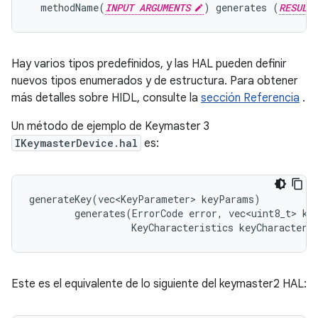
  methodName(
INPUT ARGUMENTS
) generates (
RESULT
Hay varios tipos predefinidos, y las HAL pueden definir
nuevos tipos enumerados y de estructura. Para obtener
más detalles sobre HIDL, consulte la
sección Referencia
.
Un método de ejemplo de Keymaster 3
IKeymasterDevice.hal
es:
generateKey(vec<KeyParameter> keyParams)

        generates(ErrorCode error, vec<uint8_t> key
                  KeyCharacteristics keyCharacteri
Este es el equivalente de lo siguiente del keymaster2 HAL: