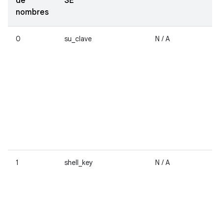
de
SE
nombres
0
su_clave
N / A
1
shell_key
N / A