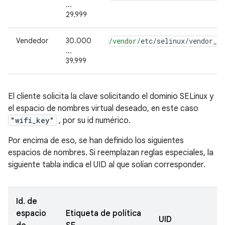
...
29.999
Vendedor
30.000
/vendor/
etc
/
selinux
/
vendor_ke
...
39.999
El cliente solicita la clave solicitando el dominio SELinux y
el espacio de nombres virtual deseado, en este caso
"wifi_key"
, por su id numérico.
Por encima de eso, se han definido los siguientes
espacios de nombres. Si reemplazan reglas especiales, la
siguiente tabla indica el UID al que solían corresponder.
Id. de
espacio
Etiqueta de política
UID