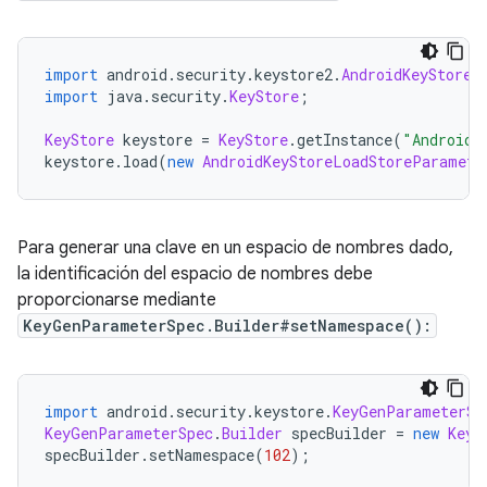
import
 android
.
security
.
keystore2
.
AndroidKeyStoreL
import
 java
.
security
.
KeyStore
;
KeyStore
 keystore 
=
KeyStore
.
getInstance
(
"AndroidK
keystore
.
load
(
new
AndroidKeyStoreLoadStoreParamete
Para generar una clave en un espacio de nombres dado,
la identificación del espacio de nombres debe
proporcionarse mediante
KeyGenParameterSpec.Builder#setNamespace():
import
 android
.
security
.
keystore
.
KeyGenParameterSp
KeyGenParameterSpec
.
Builder
 specBuilder 
=
new
KeyG
specBuilder
.
setNamespace
(
102
);