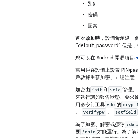
別針
密碼
圖案
首次啟動時，設備會創建一個
“default_password
您可以在 Android 開源項目
c
當用戶在設備上設置 PIN/p
戶數據重新加密。）請注意
加密由
init
和
vold
管理
來執行諸如報告狀態、要求
用命令行工具
vdc
的
crypt
、
verifypw
、
setfield
為了加密、解密或擦除
/dat
要
/data
才能運行。為了解