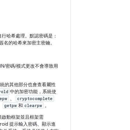
其進行哈希處理。默認密碼是：
E 使用簽名的哈希來加密主密鑰。
PIN/密碼/模式更改不會導致用
件。系統的其他部分也會查看屬性
vold
中的加密功能，系統使
epw
、
cryptocomplete
、
getpw
和
clearpw
。
必須啟動框架並且框架需
roid 提示輸入密碼、顯示進