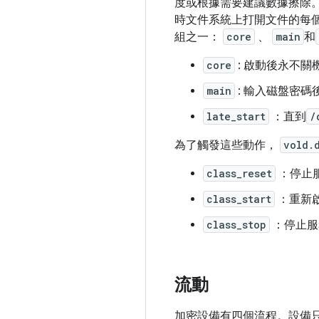
度或根據需要建議數據擦除
時文件系統上打開文件的每
組之一：
core
、
main
和
core
: 啟動後永不關
main
: 輸入磁盤密碼
late_start
：直到
/
為了觸發這些動作，
vold.
class_reset
：停止服務
class_start
：重新
class_stop
：停止服
流動
加密設備有四個流程。設備