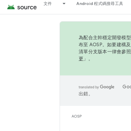
文件
Android 程式碼搜尋工具
為配合主幹穩定開發模型，
布至 AOSP。如要建構及
清單分支版本一律會參照推
更
」。
Go
出錯。
AOSP