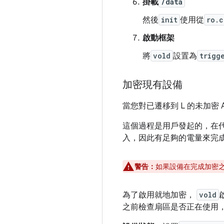
掛載
/data
然後
init
使用從
ro.c
啟動框架
將
vold
設置為
trigg
加密現有設備
當您對已遷移到 L 的未加密 
這個過程是用戶發起的，在代
入，因此有足夠的電量來完
警告：
如果設備在完成加密
為了啟用就地加密，
vold
之前檢查扇區是否正在使用