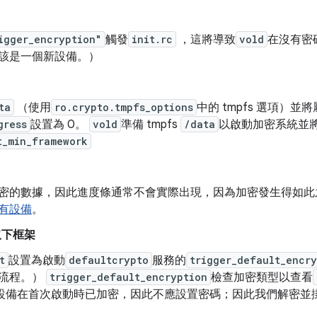
igger_encryption"
觸發
init.rc
，這將導致
vold
在沒有密
該是一個新設備。）
ta
（使用
ro.crypto.tmpfs_options
中的 tmpfs 選項）並將
gress
設置為 0。
vold
準備 tmpfs
/data
以啟動加密系統並
t_min_framework
密的數據，因此進度條通常不會實際出現，因為加密發生得如此之快
有設備
。
取下框架
t
設置為啟動
defaultcrypto
服務的
trigger_default_encr
流程。）
trigger_default_encryption
檢查加密類型以查看
 5.0 設備在首次啟動時已加密，因此不應設置密碼；因此我們解密並