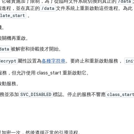
。它確實施加了限制，為了從臨時文件系統切換到真正的
/data
個進程，並在真正的
/data
文件系統上重新啟動這些進程。為此
late_start
。
機。
後關機再重啟。
data
被解密和掛載後才開始。
decrypt
屬性設置為
各種字符串
。要終止和重新啟動服務，
ini
，但允許使用 class_start 重新啟動它。
啟動服務。
務並添加
SVC_DISABLED
標誌。停止的服務不響應
class_star
只加密一次，然後遵循正常的引導流程。