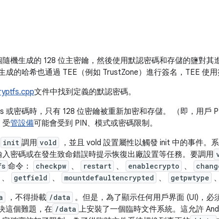
隨機生成的 128 位主密鑰，然後使用默認密碼和存儲的鹽對
” 但是，生成的哈希也通過 TEE（例如 TrustZone）進行簽名，TE
ryptfs.cpp
文件中找到定義的默認密碼。
ass 或密碼時，只有 128 位密鑰被重新加密和存儲。 （即，用戶 
，受
管設備
可能會受到 PIN、模式或密碼限制。
。
init
調用
vold
，並且 vold 設置屬性以觸發 init 中的事
輸入密碼或在發生致命錯誤時提示恢復出廠設置等任務。要調用
fs
命令：
checkpw
、
restart
、
enablecrypto
、
chang
、
getfield
、
mountdefaultencrypted
、
getpwtype
a
，不得掛載
/data
。但是，為了顯示任何用戶界面 (UI)，
決這個難題，在
/data
上安裝了一個臨時文件系統。這允許 And