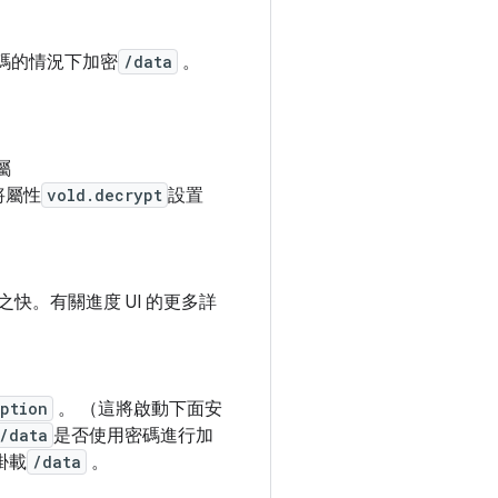
碼的情況下加密
/data
。
屬
將屬性
vold.decrypt
設置
。有關進度 UI 的更多詳
yption
。 （這將啟動下面安
/data
是否使用密碼進行加
掛載
/data
。