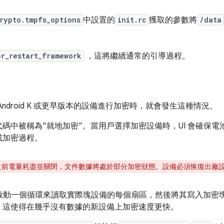
rypto.tmpfs_options
中設置的
init.rc
獲取的參數將
/data
er_restart_framework
，這將繼續通常的引導過程。
Android K 或更早版本的設備進行加密時，就會發生這種情況。
碼中被稱為“就地加密”。當用戶選擇加密設備時，UI 會確保
成加密過程。
之前電量耗盡並關閉，文件數據將處於部分加密狀態。設備必須恢復出廠
啟動一個循環來讀取實際塊設備的每個扇區，然後將其寫入加密
，這使得在幾乎沒有數據的新設備上加密速度更快。