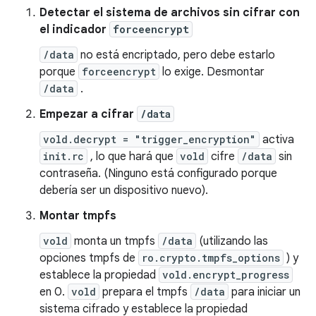
Detectar el sistema de archivos sin cifrar con
el indicador
forceencrypt
/data
no está encriptado, pero debe estarlo
porque
forceencrypt
lo exige. Desmontar
/data
.
Empezar a cifrar
/data
vold.decrypt = "trigger_encryption"
activa
init.rc
, lo que hará que
vold
cifre
/data
sin
contraseña. (Ninguno está configurado porque
debería ser un dispositivo nuevo).
Montar tmpfs
vold
monta un tmpfs
/data
(utilizando las
opciones tmpfs de
ro.crypto.tmpfs_options
) y
establece la propiedad
vold.encrypt_progress
en 0.
vold
prepara el tmpfs
/data
para iniciar un
sistema cifrado y establece la propiedad