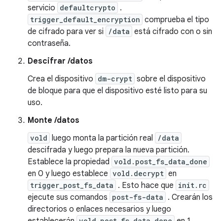
servicio
defaultcrypto
.
trigger_default_encryption
comprueba el tipo
de cifrado para ver si
/data
está cifrado con o sin
contraseña.
Descifrar /datos
Crea el dispositivo
dm-crypt
sobre el dispositivo
de bloque para que el dispositivo esté listo para su
uso.
Monte /datos
vold
luego monta la partición real
/data
descifrada y luego prepara la nueva partición.
Establece la propiedad
vold.post_fs_data_done
en 0 y luego establece
vold.decrypt
en
trigger_post_fs_data
. Esto hace que
init.rc
ejecute sus comandos
post-fs-data
. Crearán los
directorios o enlaces necesarios y luego
vold.post_fs_data_done