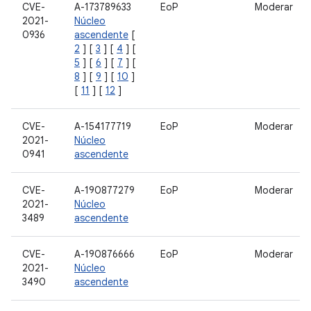
CVE-
A-173789633
EoP
Moderar
2021-
Núcleo
0936
ascendente
[
2
] [
3
] [
4
] [
5
] [
6
] [
7
] [
8
] [
9
] [
10
]
[
11
] [
12
]
CVE-
A-154177719
EoP
Moderar
2021-
Núcleo
0941
ascendente
CVE-
A-190877279
EoP
Moderar
2021-
Núcleo
3489
ascendente
CVE-
A-190876666
EoP
Moderar
2021-
Núcleo
3490
ascendente