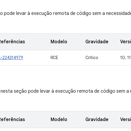
ção pode levar à execução remota de código sem a necessidade
Referências
Modelo
Gravidade
Vers
A-224314979
RCE
Crítico
10, 11
e nesta seção pode levar à execução remota de código sem a n
Referências
Modelo
Gravidade
Vers