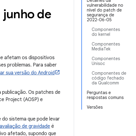
Detalhes da
vulnerabilidade no
 junho de
nível do patch de
segurança de
2022-06-05
Componentes
do kernel
Componentes
MediaTek
e afetam os dispositivos
Componentes
Unisoc
ses problemas. Para saber
izar sua versão do Android
Componentes de
código fechado
da Qualcomm
 publicação. Os patches de
Perguntas e
respostas comuns
ce Project (AOSP) e
Versões
e do sistema que pode levar
avaliação de gravidade
é
tivo afetado, supondo que