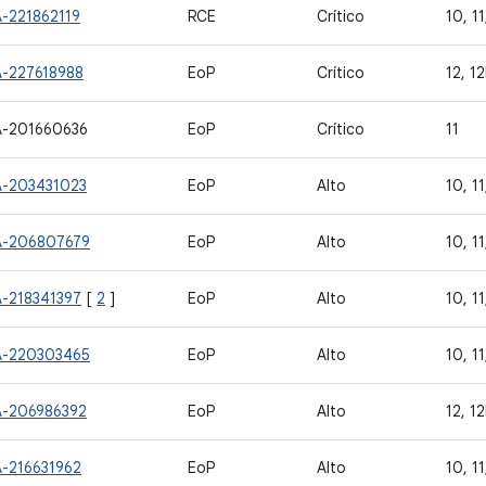
A-221862119
RCE
Crítico
10, 11
A-227618988
EoP
Crítico
12, 12
A-201660636
EoP
Crítico
11
A-203431023
EoP
Alto
10, 11
A-206807679
EoP
Alto
10, 11
A-218341397
[
2
]
EoP
Alto
10, 11
A-220303465
EoP
Alto
10, 11
A-206986392
EoP
Alto
12, 12
A-216631962
EoP
Alto
10, 11