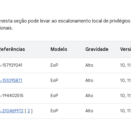
e nesta seção pode levar ao escalonamento local de privilégio
ionais.
Referências
Modelo
Gravidade
Vers
A-157929241
EoP
Alto
10, 11
A-151095871
EoP
Alto
10, 11
A-194402515
EoP
Alto
10, 11
A-210469972
[
2
]
EoP
Alto
10, 11