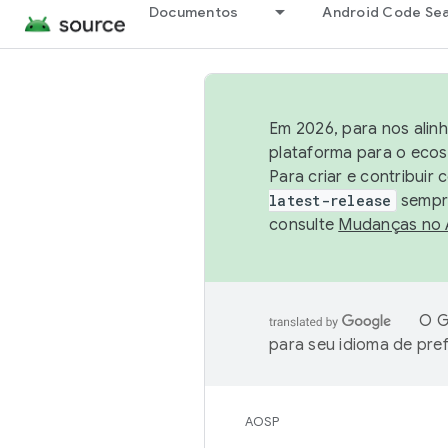
Documentos
Android Code Se
Em 2026, para nos alin
plataforma para o ecos
Para criar e contribuir
latest-release
sempre
consulte
Mudanças no
O G
para seu idioma de pre
AOSP