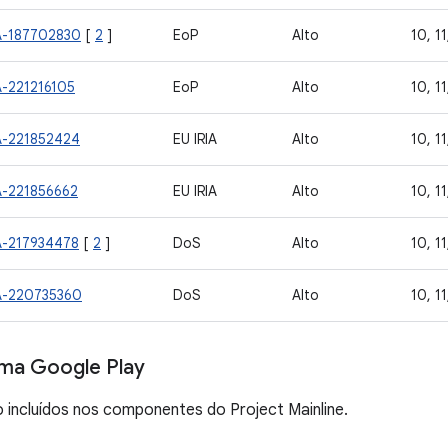
A-187702830
[
2
]
EoP
Alto
10, 11
A-221216105
EoP
Alto
10, 11
A-221852424
EU IRIA
Alto
10, 11
A-221856662
EU IRIA
Alto
10, 11
A-217934478
[
2
]
DoS
Alto
10, 11
A-220735360
DoS
Alto
10, 11
ema Google Play
 incluídos nos componentes do Project Mainline.