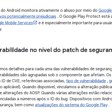
 do Android monitora ativamente o abuso por meio do
Google
ivos potencialmente prejudiciais
. O Google Play Protect está 
le Mobile Services
e é especialmente importante para usuári
y.
rabilidade no nível do patch de segura
mos detalhes para cada uma das vulnerabilidades de segurança
rabilidades são agrupadas sob o componente que afetam. Os
m ID de CVE, referências associadas,
tipo de vulnerabilidade
,
g
 aplicável). Quando disponível, vinculamos a alteração públi
de alterações do AOSP. Quando várias alterações estão relaci
vinculadas a números após o ID do bug. Dispositivos com Andr
egurança, bem como
atualizações do sistema do Google Play
.