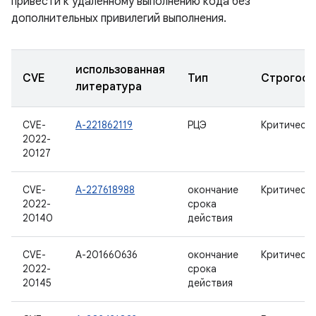
привести к удаленному выполнению кода без
дополнительных привилегий выполнения.
использованная
CVE
Тип
Строгост
литература
CVE-
А-221862119
РЦЭ
Критическ
2022-
20127
CVE-
А-227618988
окончание
Критическ
2022-
срока
20140
действия
CVE-
А-201660636
окончание
Критическ
2022-
срока
20145
действия