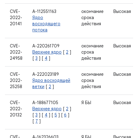
CVE-
А-112551163
окончание
Высокая
2022-
Ядро
срока
20141
восходящего
действия
потока
CVE-
А-220261709
окончание
Высокая
2022-
Верхнее ядро
​​[
2
]
срока
24958
[
3
] [
4
]
действия
CVE-
А-222023189
окончание
Высокая
2022-
Ядро восходящей
срока
25258
ветки
[
2
]
действия
CVE-
А-188677105
Я БЫ
Высокая
2022-
Верхнее ядро
​​[
2
]
20132
[
3
] [
4
] [
5
] [
6
]
[
7
]
CVE-
А-162326603
Я БЫ
Высокая