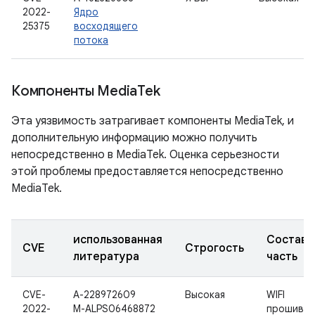
2022-
Ядро
25375
восходящего
потока
Компоненты Media
Tek
Эта уязвимость затрагивает компоненты MediaTek, и
дополнительную информацию можно получить
непосредственно в MediaTek. Оценка серьезности
этой проблемы предоставляется непосредственно
MediaTek.
использованная
Составн
CVE
Строгость
литература
часть
CVE-
А-228972609
Высокая
WIFI
2022-
M-ALPS06468872
прошивка