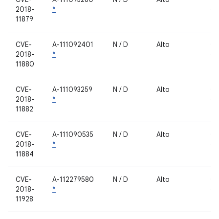
2018-
*
de
11879
fe
CVE-
A-111092401
N / D
Alto
C
2018-
*
de
11880
fe
CVE-
A-111093259
N / D
Alto
C
2018-
*
de
11882
fe
CVE-
A-111090535
N / D
Alto
C
2018-
*
de
11884
fe
CVE-
A-112279580
N / D
Alto
C
2018-
*
de
11928
fe