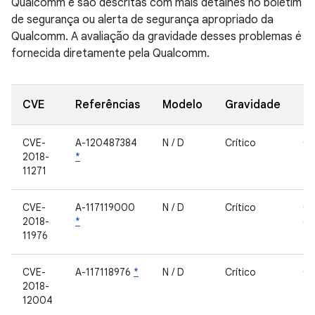
Qualcomm e são descritas com mais detalhes no boletim
de segurança ou alerta de segurança apropriado da
Qualcomm. A avaliação da gravidade desses problemas é
fornecida diretamente pela Qualcomm.
CVE
Referências
Modelo
Gravidade
C
CVE-
A-120487384
N / D
Crítico
C
2018-
*
de
11271
fe
CVE-
A-117119000
N / D
Crítico
C
2018-
*
de
11976
fe
CVE-
A-117118976
*
N / D
Crítico
C
2018-
de
12004
fe