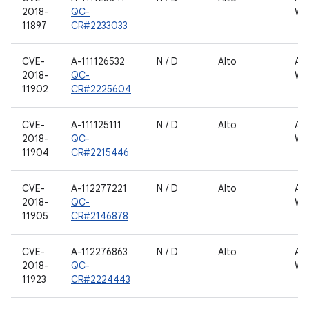
2018-
QC-
WL
11897
CR#2233033
CVE-
A-111126532
N / D
Alto
AN
2018-
QC-
WL
11902
CR#2225604
CVE-
A-111125111
N / D
Alto
AN
2018-
QC-
WL
11904
CR#2215446
CVE-
A-112277221
N / D
Alto
AN
2018-
QC-
WL
11905
CR#2146878
CVE-
A-112276863
N / D
Alto
AN
2018-
QC-
WL
11923
CR#2224443