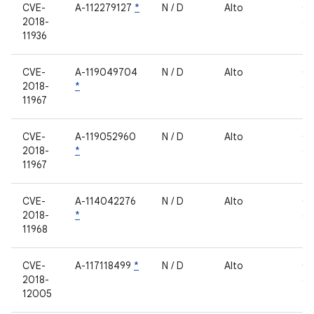
CVE-
A-112279127
*
N / D
Alto
C
2018-
de
11936
fe
CVE-
A-119049704
N / D
Alto
C
2018-
*
de
11967
fe
CVE-
A-119052960
N / D
Alto
C
2018-
*
de
11967
fe
CVE-
A-114042276
N / D
Alto
C
2018-
*
de
11968
fe
CVE-
A-117118499
*
N / D
Alto
C
2018-
de
12005
fe