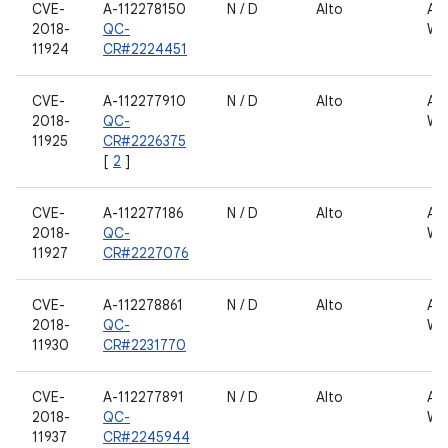
CVE-
A-112278150
N / D
Alto
AN
2018-
QC-
WL
11924
CR#2224451
CVE-
A-112277910
N / D
Alto
AN
2018-
QC-
WL
11925
CR#2226375
[
2
]
CVE-
A-112277186
N / D
Alto
AN
2018-
QC-
WL
11927
CR#2227076
CVE-
A-112278861
N / D
Alto
AN
2018-
QC-
WL
11930
CR#2231770
CVE-
A-112277891
N / D
Alto
AN
2018-
QC-
WL
11937
CR#2245944