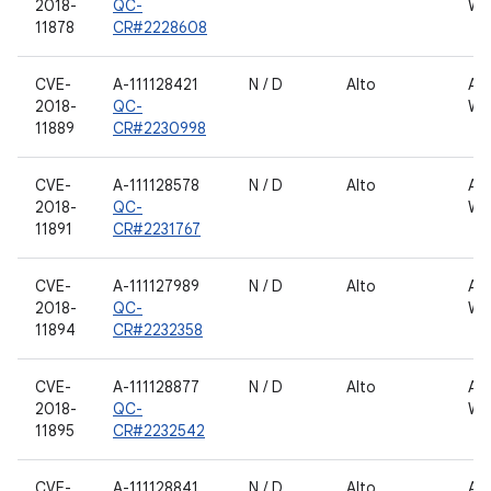
2018-
QC-
WL
11878
CR#2228608
CVE-
A-111128421
N / D
Alto
AN
2018-
QC-
WL
11889
CR#2230998
CVE-
A-111128578
N / D
Alto
AN
2018-
QC-
WL
11891
CR#2231767
CVE-
A-111127989
N / D
Alto
AN
2018-
QC-
WL
11894
CR#2232358
CVE-
A-111128877
N / D
Alto
AN
2018-
QC-
WL
11895
CR#2232542
CVE-
A-111128841
N / D
Alto
AN