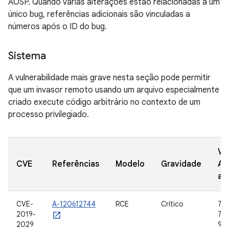
AOSP. Quando várias alterações estão relacionadas a um
único bug, referências adicionais são vinculadas a
números após o ID do bug.
Sistema
A vulnerabilidade mais grave nesta seção pode permitir
que um invasor remoto usando um arquivo especialmente
criado execute código arbitrário no contexto de um
processo privilegiado.
Ve
CVE
Referências
Modelo
Gravidade
AO
at
CVE-
A-120612744
RCE
Crítico
7.0,
2019-
7.1.
2029
9