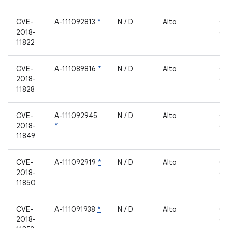
CVE-
A-111092813
*
N / D
Alto
C
2018-
de
11822
fe
CVE-
A-111089816
*
N / D
Alto
C
2018-
de
11828
fe
CVE-
A-111092945
N / D
Alto
C
2018-
*
de
11849
fe
CVE-
A-111092919
*
N / D
Alto
C
2018-
de
11850
fe
CVE-
A-111091938
*
N / D
Alto
C
2018-
de