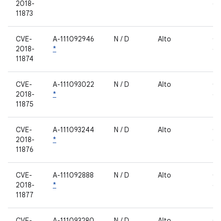
2018-
de
11873
fe
CVE-
A-111092946
N / D
Alto
C
2018-
*
de
11874
fe
CVE-
A-111093022
N / D
Alto
C
2018-
*
de
11875
fe
CVE-
A-111093244
N / D
Alto
C
2018-
*
de
11876
fe
CVE-
A-111092888
N / D
Alto
C
2018-
*
de
11877
fe
CVE-
A-111093280
N / D
Alto
C