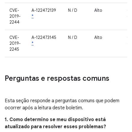
CVE-
A-122472139
N / D
Alto
C
2019-
*
de
2244
fe
CVE-
A-122473145
N / D
Alto
C
2019-
*
de
2245
fe
Perguntas e respostas comuns
Esta seção responde a perguntas comuns que podem
ocorrer após a leitura deste boletim.
1. Como determino se meu dispositivo está
atualizado para resolver esses problemas?