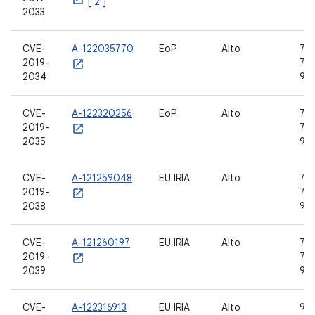
[
2
]
2033
CVE-
A-122035770
EoP
Alto
7.0,
2019-
7.1.
2034
9
CVE-
A-122320256
EoP
Alto
7.0,
2019-
7.1.
2035
9
CVE-
A-121259048
EU IRIA
Alto
7.0,
2019-
7.1.
2038
9
CVE-
A-121260197
EU IRIA
Alto
7.0,
2019-
7.1.
2039
9
CVE-
A-122316913
EU IRIA
Alto
9