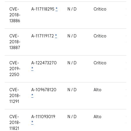
CVE-
A-117118295
*
N / D
Crítico
C
2018-
de
13886
fe
CVE-
A-117119172
*
N / D
Crítico
C
2018-
de
13887
fe
CVE-
A-122473270
N / D
Crítico
C
2019-
*
de
2250
fe
CVE-
A-109678120
N / D
Alto
C
2018-
*
de
11291
fe
CVE-
A-111093019
N / D
Alto
C
2018-
*
de
11821
fe