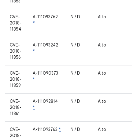
11853
fe
CVE-
A-111093762
N / D
Alto
C
2018-
*
de
11854
fe
CVE-
A-111093242
N / D
Alto
C
2018-
*
de
11856
fe
CVE-
A-111090373
N / D
Alto
C
2018-
*
de
11859
fe
CVE-
A-111092814
N / D
Alto
C
2018-
*
de
11861
fe
CVE-
A-111093763
*
N / D
Alto
C
2018-
de