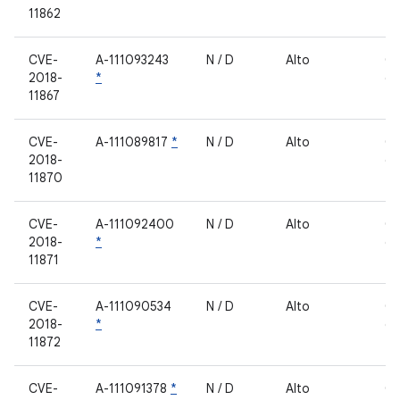
11862
fe
CVE-
A-111093243
N / D
Alto
C
2018-
*
de
11867
fe
CVE-
A-111089817
*
N / D
Alto
C
2018-
de
11870
fe
CVE-
A-111092400
N / D
Alto
C
2018-
*
de
11871
fe
CVE-
A-111090534
N / D
Alto
C
2018-
*
de
11872
fe
CVE-
A-111091378
*
N / D
Alto
C