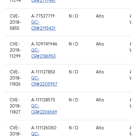
11294
CR#2197481
CVE-
A-77527719
N / D
Alto
AN
2018-
QC-
WL
5855
CR#2193421
CVE-
A-109741946
N / D
Alto
AN
2018-
QC-
WL
11299
CR#2186953
CVE-
A-111127853
N / D
Alto
AN
2018-
QC-
WL
11826
CR#2205957
CVE-
A-111128575
N / D
Alto
AN
2018-
QC-
WL
11827
CR#2206569
CVE-
A-111126050
N / D
Alto
AN
2018-
QC-
WL