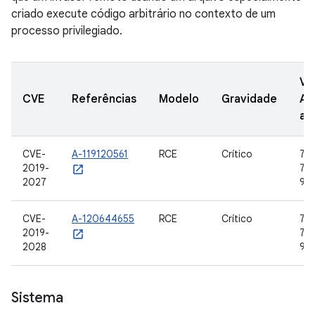
criado execute código arbitrário no contexto de um
processo privilegiado.
Ve
CVE
Referências
Modelo
Gravidade
AO
at
CVE-
A-119120561
RCE
Crítico
7.0,
2019-
7.1.
2027
9
CVE-
A-120644655
RCE
Crítico
7.0,
2019-
7.1.
2028
9
Sistema