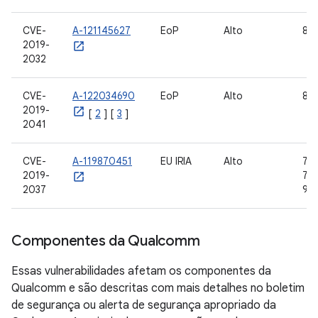
CVE-
A-121145627
EoP
Alto
8,0
2019-
2032
CVE-
A-122034690
EoP
Alto
8.1,
2019-
[
2
] [
3
]
2041
CVE-
A-119870451
EU IRIA
Alto
7.0,
2019-
7.1.
2037
9
Componentes da Qualcomm
Essas vulnerabilidades afetam os componentes da
Qualcomm e são descritas com mais detalhes no boletim
de segurança ou alerta de segurança apropriado da