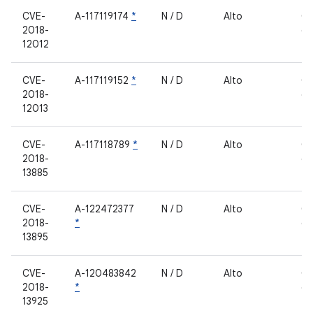
CVE-
A-117119174
*
N / D
Alto
C
2018-
de
12012
fe
CVE-
A-117119152
*
N / D
Alto
C
2018-
de
12013
fe
CVE-
A-117118789
*
N / D
Alto
C
2018-
de
13885
fe
CVE-
A-122472377
N / D
Alto
C
2018-
*
de
13895
fe
CVE-
A-120483842
N / D
Alto
C
2018-
*
de
13925
fe