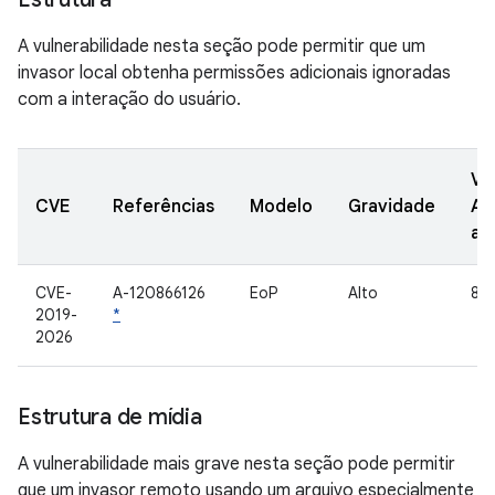
A vulnerabilidade nesta seção pode permitir que um
invasor local obtenha permissões adicionais ignoradas
com a interação do usuário.
Ve
CVE
Referências
Modelo
Gravidade
AO
at
CVE-
A-120866126
EoP
Alto
8,0
2019-
*
2026
Estrutura de mídia
A vulnerabilidade mais grave nesta seção pode permitir
que um invasor remoto usando um arquivo especialmente