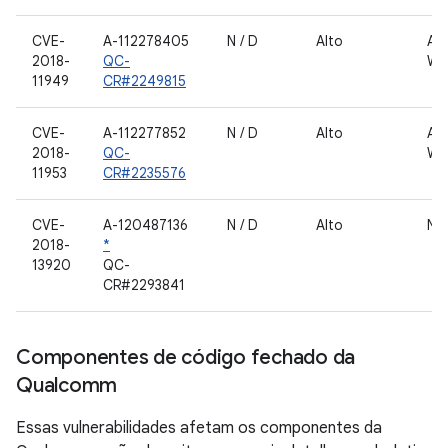
CVE-
A-112278405
N / D
Alto
AN
2018-
QC-
WL
11949
CR#2249815
CVE-
A-112277852
N / D
Alto
AN
2018-
QC-
WL
11953
CR#2235576
CVE-
A-120487136
N / D
Alto
Nú
2018-
*
13920
QC-
CR#2293841
Componentes de código fechado da
Qualcomm
Essas vulnerabilidades afetam os componentes da