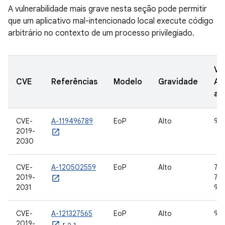
A vulnerabilidade mais grave nesta seção pode permitir
que um aplicativo mal-intencionado local execute código
arbitrário no contexto de um processo privilegiado.
Ve
CVE
Referências
Modelo
Gravidade
AO
at
CVE-
A-119496789
EoP
Alto
9
2019-
2030
CVE-
A-120502559
EoP
Alto
7.0,
2019-
7.1.
2031
9
CVE-
A-121327565
EoP
Alto
9
2019-