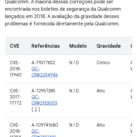
Qualcomm. A maioria dessas correções pode ser
encontrada nos boletins de segurança da Qualcomm
lançados em 2018. A avaliação da gravidade desses
problemas é fornecida diretamente pela Qualcomm.
CVE
Referências
Modelo
Gravidade
Co
CVE-
A-79377832
N / D
Crítico
AN
2018-
QC-
WL
11940
CR#2254946
CVE-
A-72957385
N / D
Alto
AN
2017-
QC-
WL
17772
CR#2153003
[
2
]
CVE-
A-109741680
N / D
Alto
AN
2018-
QC-
WL