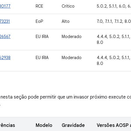
30177
RCE
Crítico
5.0.2, 5.1.1, 6.0, 6.
73231
EoP
Alto
7.0, 7.1.1, 7.1.2, 8.0
26567
EU IRIA
Moderado
4.4.4, 5.0.2, 5.1.1, 
8.0
62938
EU IRIA
Moderado
4.4.4, 5.0.2, 5.1.1, 
8.0
e nesta seção pode permitir que um invasor próximo execute c
.
rências
Modelo
Gravidade
Versões AOSP a