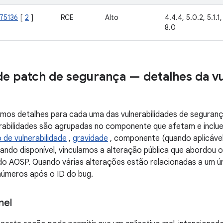
75136
[
2
]
RCE
Alto
4.4.4, 5.0.2, 5.1.1, 
8.0
de patch de segurança — detalhes da v
mos detalhes para cada uma das vulnerabilidades de segurança
rabilidades são agrupadas no componente que afetam e incl
o de vulnerabilidade
,
gravidade
, componente (quando aplicável
ando disponível, vinculamos a alteração pública que abordou 
do AOSP. Quando várias alterações estão relacionadas a um ún
 números após o ID do bug.
nel