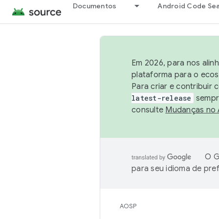
Documentos
Android Code Se
Em 2026, para nos alin
plataforma para o ecos
Para criar e contribuir
latest-release
sempre
consulte
Mudanças no
O G
para seu idioma de pre
AOSP