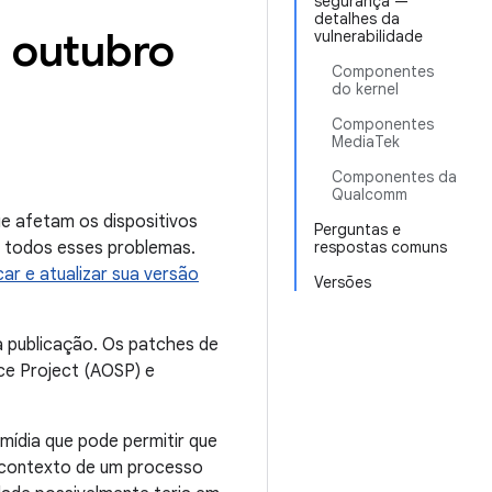
segurança —
detalhes da
— outubro
vulnerabilidade
Componentes
do kernel
Componentes
MediaTek
Componentes da
Qualcomm
e afetam os dispositivos
Perguntas e
m todos esses problemas.
respostas comuns
icar e atualizar sua versão
Versões
 publicação. Os patches de
ce Project (AOSP) e
 mídia que pode permitir que
o contexto de um processo