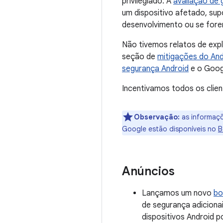
privilegiado. A
avaliação de 
um dispositivo afetado, su
desenvolvimento ou se fore
Não tivemos relatos de exp
seção de
mitigações do And
segurança Android
e o Goog
Incentivamos todos os clien
Observação:
as informaçõ
Google estão disponíveis no
B
Anúncios
Lançamos um novo
bo
de segurança adicionai
dispositivos Android 