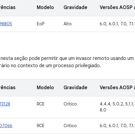
rências
Modelo
Gravidade
Versões AOSP a
98805
EoP
Alto
6.0, 6.0.1, 7.0, 7.1.
ve nesta seção pode permitir que um invasor remoto usando um
rário no contexto de um processo privilegiado.
rências
Modelo
Gravidade
Versões AOSP a
73128
RCE
Crítico
4.4.4, 5.0.2, 5.1.1, 
8.0
07066
RCE
Crítico
6.0, 6.0.1, 7.0, 7.1.