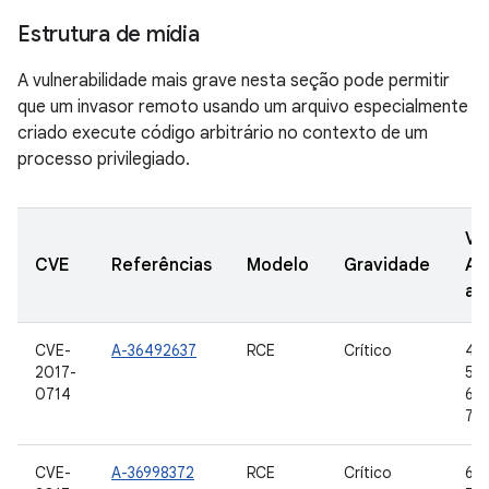
Estrutura de mídia
A vulnerabilidade mais grave nesta seção pode permitir
que um invasor remoto usando um arquivo especialmente
criado execute código arbitrário no contexto de um
processo privilegiado.
Ve
CVE
Referências
Modelo
Gravidade
AO
at
CVE-
A-36492637
RCE
Crítico
4.4
2017-
5.1.
0714
6.0
7.1.
CVE-
A-36998372
RCE
Crítico
6.0