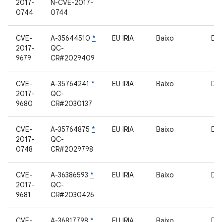
2017-
N-CVE-2017-
0744
0744
CVE-
A-35644510
*
EU IRIA
Baixo
Dri
2017-
QC-
9679
CR#2029409
CVE-
A-35764241
*
EU IRIA
Baixo
Dri
2017-
QC-
9680
CR#2030137
CVE-
A-35764875
*
EU IRIA
Baixo
Dri
2017-
QC-
0748
CR#2029798
CVE-
A-36386593
*
EU IRIA
Baixo
Dri
2017-
QC-
9681
CR#2030426
CVE-
A-36817798
*
EU IRIA
Baixo
Dri