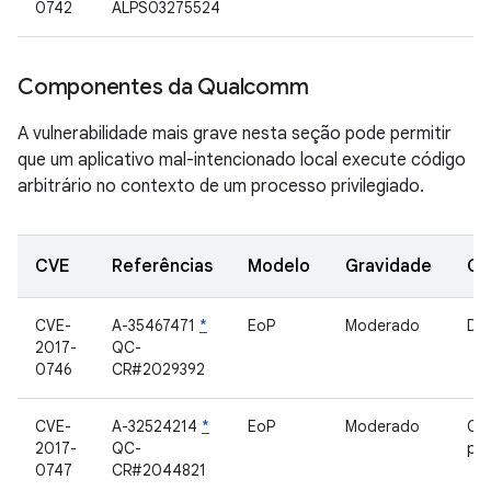
0742
ALPS03275524
Componentes da Qualcomm
A vulnerabilidade mais grave nesta seção pode permitir
que um aplicativo mal-intencionado local execute código
arbitrário no contexto de um processo privilegiado.
CVE
Referências
Modelo
Gravidade
Co
CVE-
A-35467471
*
EoP
Moderado
Dri
2017-
QC-
0746
CR#2029392
CVE-
A-32524214
*
EoP
Moderado
Co
2017-
QC-
pro
0747
CR#2044821