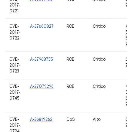
2017-
7.0,
0721
CVE-
A-37660827
RCE
Crítico
4.4
2017-
5.1.
0722
6.0
7.1.
CVE-
A-37968755
RCE
Crítico
6.0
2017-
7.0,
0723
CVE-
A-37079296
RCE
Crítico
4.4
2017-
5.1.
0745
6.0
7.1.
CVE-
A-36819262
DoS
Alto
6.0
2017-
7.0,
0724