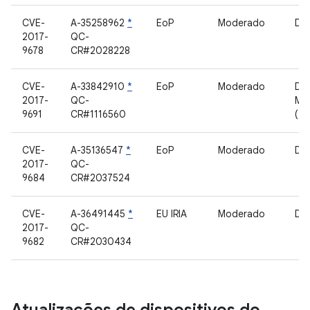
CVE-
A-35258962
*
EoP
Moderado
Dri
2017-
QC-
9678
CR#2028228
CVE-
A-33842910
*
EoP
Moderado
Dri
2017-
QC-
Mo
9691
CR#1116560
(Tr
CVE-
A-35136547
*
EoP
Moderado
Dri
2017-
QC-
9684
CR#2037524
CVE-
A-36491445
*
EU IRIA
Moderado
Dri
2017-
QC-
9682
CR#2030434