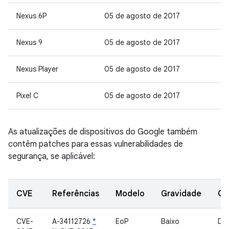
Nexus 6P
05 de agosto de 2017
Nexus 9
05 de agosto de 2017
Nexus Player
05 de agosto de 2017
Pixel C
05 de agosto de 2017
As atualizações de dispositivos do Google também
contêm patches para essas vulnerabilidades de
segurança, se aplicável:
CVE
Referências
Modelo
Gravidade
Co
CVE-
A-34112726
*
EoP
Baixo
Dri