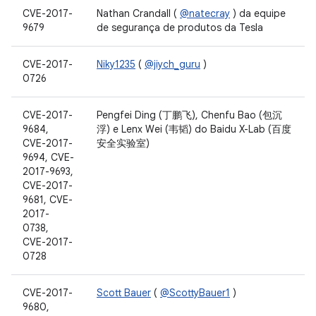
CVE-2017-
Nathan Crandall (
@natecray
) da equipe
9679
de segurança de produtos da Tesla
CVE-2017-
Niky1235
(
@jiych_guru
)
0726
CVE-2017-
Pengfei Ding (丁鹏飞), Chenfu Bao (包沉
9684,
浮) e Lenx Wei (韦韬) do Baidu X-Lab (百度
CVE-2017-
安全实验室)
9694, CVE-
2017-9693,
CVE-2017-
9681, CVE-
2017-
0738,
CVE-2017-
0728
CVE-2017-
Scott Bauer
(
@ScottyBauer1
)
9680,