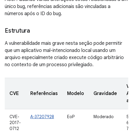
único bug, referências adicionais são vinculadas a
números após o ID do bug.
Estrutura
A vulnerabilidade mais grave nesta seção pode permitir
que um aplicativo mal-intencionado local usando um
arquivo especialmente criado execute código arbitrário
no contexto de um processo privilegiado.
Ve
CVE
Referências
Modelo
Gravidade
AO
at
CVE-
A-37207928
EoP
Moderado
5.0
2017-
6.0
0712
7.0,