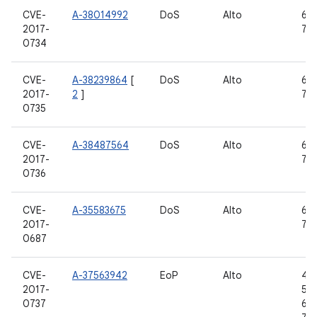
CVE-
A-38014992
DoS
Alto
6.0
2017-
7.0,
0734
CVE-
A-38239864
[
DoS
Alto
6.0
2017-
2
]
7.0,
0735
CVE-
A-38487564
DoS
Alto
6.0
2017-
7.0,
0736
CVE-
A-35583675
DoS
Alto
6.0
2017-
7.0,
0687
CVE-
A-37563942
EoP
Alto
4.4
2017-
5.1.
0737
6.0