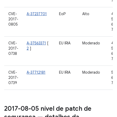
7.1.
CVE-
A-37237701
EoP
Alto
4.4
2017-
5.1.
0805
6.0
7.1.
CVE-
A-37563371
[
EU IRIA
Moderado
4.4
2017-
2
]
5.1.
0738
6.0
7.1.
CVE-
A-37712181
EU IRIA
Moderado
5.0
2017-
6.0
0739
7.0,
2017-08-05 nível de patch de