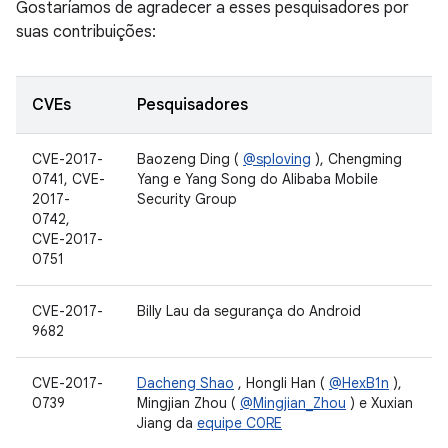
Gostaríamos de agradecer a esses pesquisadores por
suas contribuições:
CVEs
Pesquisadores
CVE-2017-
Baozeng Ding (
@sploving
), Chengming
0741, CVE-
Yang e Yang Song do Alibaba Mobile
2017-
Security Group
0742,
CVE-2017-
0751
CVE-2017-
Billy Lau da segurança do Android
9682
CVE-2017-
Dacheng Shao
, Hongli Han (
@HexB1n
),
0739
Mingjian Zhou (
@Mingjian_Zhou
) e Xuxian
Jiang da
equipe C0RE