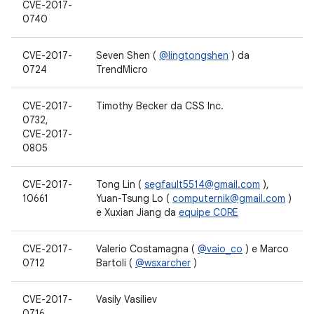
CVE-2017-
0740
CVE-2017-
Seven Shen (
@lingtongshen
) da
0724
TrendMicro
CVE-2017-
Timothy Becker da CSS Inc.
0732,
CVE-2017-
0805
CVE-2017-
Tong Lin (
segfault5514@gmail.com
),
10661
Yuan-Tsung Lo (
computernik@gmail.com
)
e Xuxian Jiang da
equipe C0RE
CVE-2017-
Valerio Costamagna (
@vaio_co
) e Marco
0712
Bartoli (
@wsxarcher
)
CVE-2017-
Vasily Vasiliev
0716