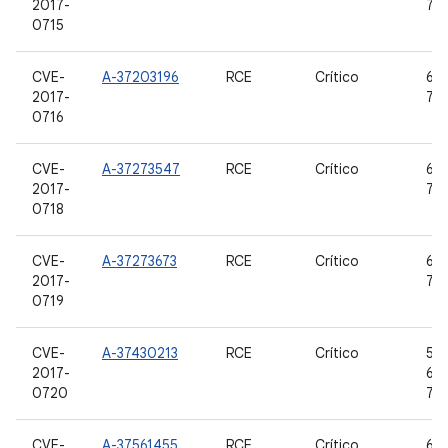
2017-
7.0,
0715
CVE-
A-37203196
RCE
Crítico
6.0
2017-
7.0,
0716
CVE-
A-37273547
RCE
Crítico
6.0
2017-
7.0,
0718
CVE-
A-37273673
RCE
Crítico
6.0
2017-
7.0,
0719
CVE-
A-37430213
RCE
Crítico
5.0
2017-
6.0
0720
7.0,
CVE-
A-37561455
RCE
Crítico
6.0