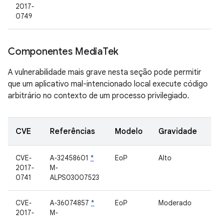
2017-
0749
Componentes Media
Tek
A vulnerabilidade mais grave nesta seção pode permitir
que um aplicativo mal-intencionado local execute código
arbitrário no contexto de um processo privilegiado.
CVE
Referências
Modelo
Gravidade
C
CVE-
A-32458601
*
EoP
Alto
D
2017-
M-
0741
ALPS03007523
CVE-
A-36074857
*
EoP
Moderado
D
2017-
M-