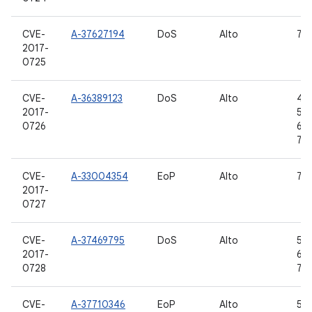
CVE-
A-37627194
DoS
Alto
7.0,
2017-
0725
CVE-
A-36389123
DoS
Alto
4.4
2017-
5.1.
0726
6.0
7.1.
CVE-
A-33004354
EoP
Alto
7.0,
2017-
0727
CVE-
A-37469795
DoS
Alto
5.0
2017-
6.0
0728
7.0,
CVE-
A-37710346
EoP
Alto
5.0