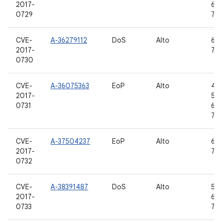
2017-
6.0
0729
7.0,
CVE-
A-36279112
DoS
Alto
6.0
2017-
7.0,
0730
CVE-
A-36075363
EoP
Alto
4.4
2017-
5.1.
0731
6.0
7.1.
CVE-
A-37504237
EoP
Alto
6.0
2017-
7.0,
0732
CVE-
A-38391487
DoS
Alto
5.0
2017-
6.0
0733
7.0,