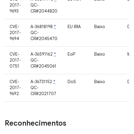
2017-
QC-
9693
CR#2044820
CVE-
A-36818198
*
EU IRIA
Baixo
Dri
2017-
QC-
9694
CR#2045470
CVE-
A-36591162
*
EoP
Baixo
Mo
2017-
QC-
0751
CR#2045061
CVE-
A-36731152
*
DoS
Baixo
Dri
2017-
QC-
9692
CR#2021707
Reconhecimentos