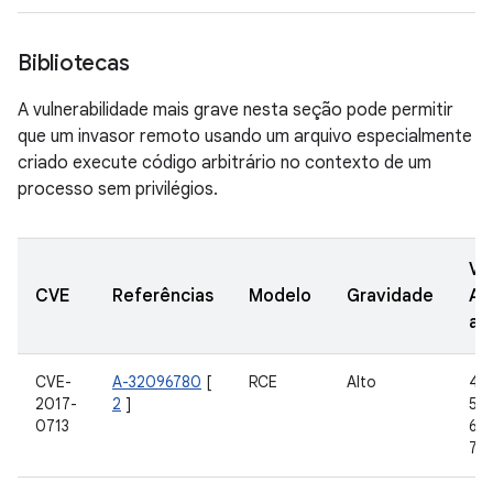
Bibliotecas
A vulnerabilidade mais grave nesta seção pode permitir
que um invasor remoto usando um arquivo especialmente
criado execute código arbitrário no contexto de um
processo sem privilégios.
Ve
CVE
Referências
Modelo
Gravidade
AO
at
CVE-
A-32096780
[
RCE
Alto
4.4
2017-
2
]
5.1.
0713
6.0
7.1.