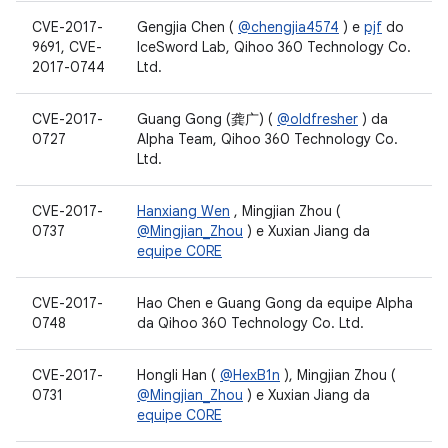
CVE-2017-
Gengjia Chen (
@chengjia4574
) e
pjf
do
9691, CVE-
IceSword Lab, Qihoo 360 Technology Co.
2017-0744
Ltd.
CVE-2017-
Guang Gong (龚广) (
@oldfresher
) da
0727
Alpha Team, Qihoo 360 Technology Co.
Ltd.
CVE-2017-
Hanxiang Wen
, Mingjian Zhou (
0737
@Mingjian_Zhou
) e Xuxian Jiang da
equipe C0RE
CVE-2017-
Hao Chen e Guang Gong da equipe Alpha
0748
da Qihoo 360 Technology Co. Ltd.
CVE-2017-
Hongli Han (
@HexB1n
), Mingjian Zhou (
0731
@Mingjian_Zhou
) e Xuxian Jiang da
equipe C0RE