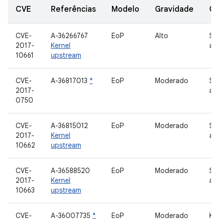
CVE
Referências
Modelo
Gravidade
C
CVE-
A-36266767
EoP
Alto
Si
2017-
Kernel
ar
10661
upstream
CVE-
A-36817013
*
EoP
Moderado
Si
2017-
ar
0750
CVE-
A-36815012
EoP
Moderado
Si
2017-
Kernel
ar
10662
upstream
CVE-
A-36588520
EoP
Moderado
Si
2017-
Kernel
ar
10663
upstream
CVE-
A-36007735
*
EoP
Moderado
Ker