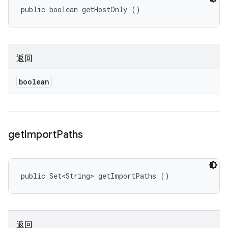
public boolean getHostOnly ()
返回
boolean
get
Import
Paths
public Set<String> getImportPaths ()
返回