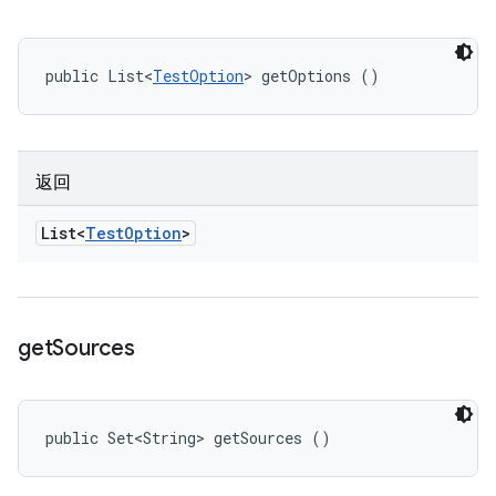
public List<
TestOption
> getOptions ()
返回
List<
Test
Option
>
get
Sources
public Set<String> getSources ()