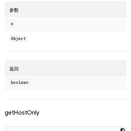
参数
o
Object
返回
boolean
get
Host
Only