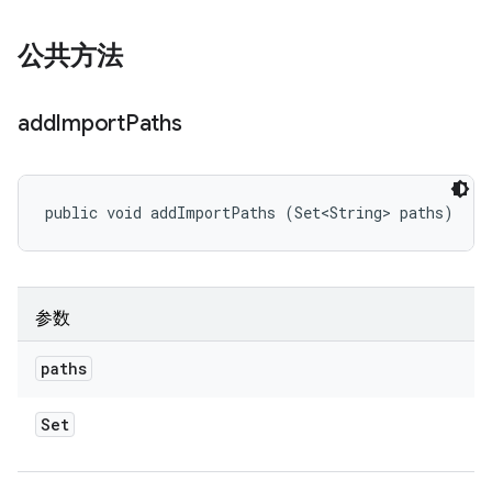
公共方法
add
Import
Paths
public void addImportPaths (Set<String> paths)
参数
paths
Set