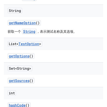
String
get
Name
Option
()
String
获取一个
，表示测试名称及其选项。
List<
Test
Option
>
get
Options
()
Set<String>
get
Sources
()
int
hash
Code
()