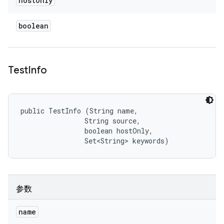
host
Only
boolean
Test
Info
public TestInfo (String name, 

                String source, 

                boolean hostOnly, 

                Set<String> keywords)
参数
name