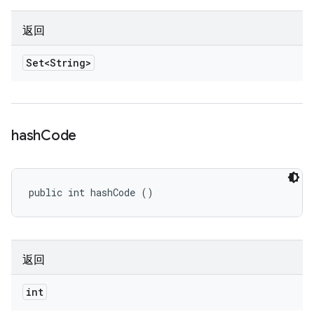
返回
Set<String>
hash
Code
public int hashCode ()
返回
int