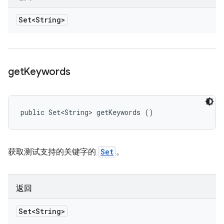
Set<String>
get
Keywords
public Set<String> getKeywords ()
获取测试支持的关键字的
Set
。
返回
Set<String>