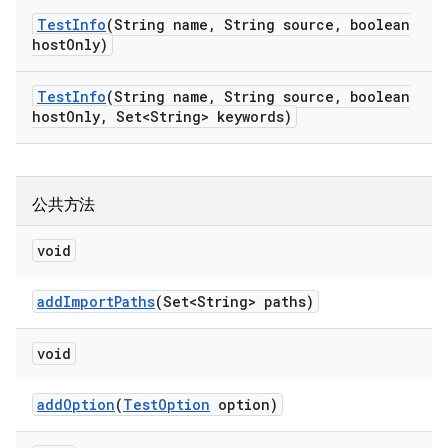
Test
Info
(String name
,
String source
,
boolean
host
Only)
Test
Info
(String name
,
String source
,
boolean
host
Only
,
Set<String> keywords)
公共方法
void
add
Import
Paths
(Set<String> paths)
void
add
Option
(
Test
Option
option)