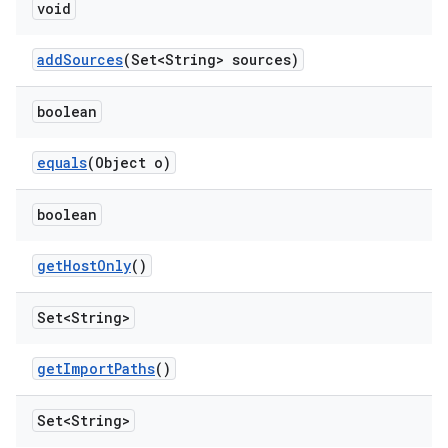
void
add
Sources
(Set<String> sources)
boolean
equals
(Object o)
boolean
get
Host
Only
()
Set<String>
get
Import
Paths
()
Set<String>