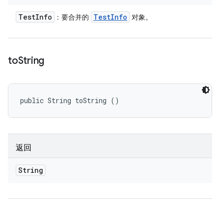
Test
Info
Test
Info
：要合并的
对象。
to
String
public String toString ()
返回
String