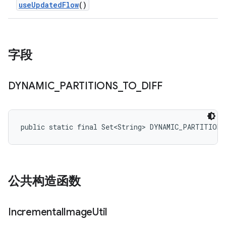
use
Updated
Flow
()
字段
DYNAMIC
_
PARTITIONS
_
TO
_
DIFF
public static final Set<String> DYNAMIC_PARTITION
公共构造函数
Incremental
Image
Util