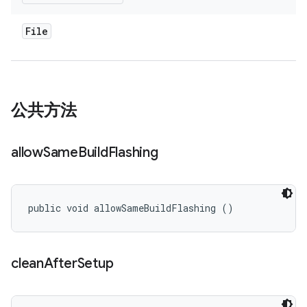
File
公共方法
allow
Same
Build
Flashing
public void allowSameBuildFlashing ()
clean
After
Setup