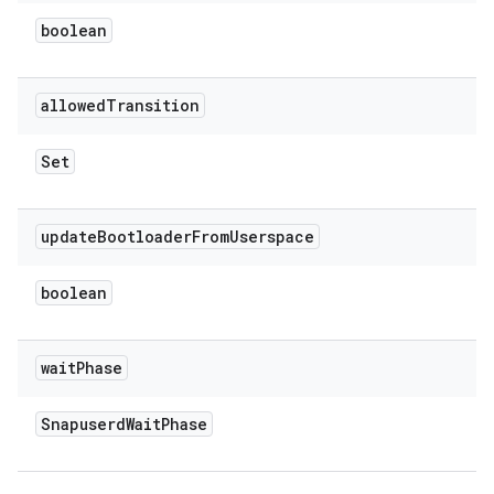
boolean
allowed
Transition
Set
update
Bootloader
From
Userspace
boolean
wait
Phase
Snapuserd
Wait
Phase