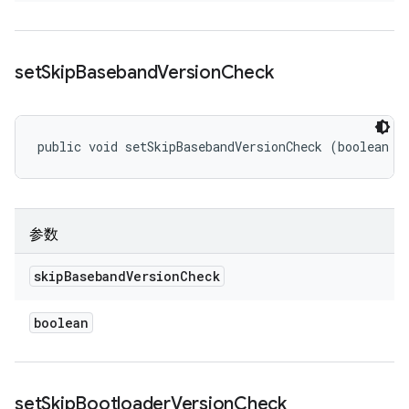
set
Skip
Baseband
Version
Check
public void setSkipBasebandVersionCheck (boolean s
参数
skip
Baseband
Version
Check
boolean
set
Skip
Bootloader
Version
Check