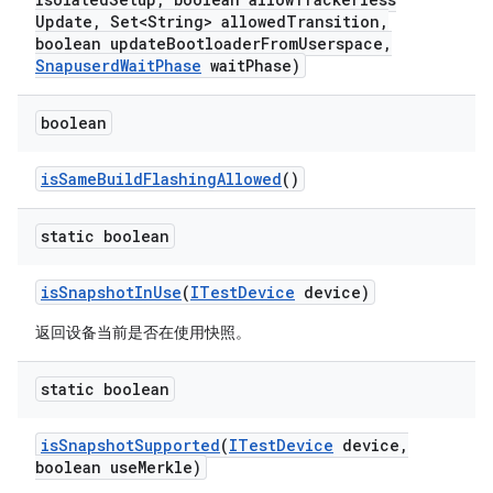
Update
,
Set<String> allowed
Transition
,
boolean update
Bootloader
From
Userspace
,
Snapuserd
Wait
Phase
wait
Phase)
boolean
is
Same
Build
Flashing
Allowed
()
static boolean
is
Snapshot
In
Use
(
ITest
Device
device)
返回设备当前是否在使用快照。
static boolean
is
Snapshot
Supported
(
ITest
Device
device
,
boolean use
Merkle)