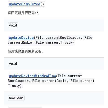
update
Completed
()
返回更新是否已完成。
void
update
Device
(File current
Bootloader
,
File
current
Radio
,
File current
Trusty)
使用快照逻辑更新设备。
void
update
Device
With
New
Flow
(File current
Bootloader
,
File current
Radio
,
File current
Trusty)
boolean