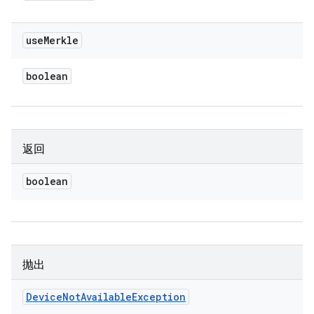
use
Merkle
boolean
返回
boolean
抛出
Device
Not
Available
Exception