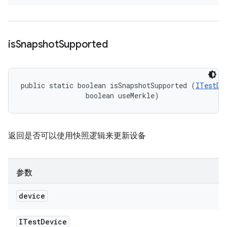
is
Snapshot
Supported
public static boolean isSnapshotSupported (
ITestDe
                boolean useMerkle)
返回是否可以使用快照逻辑来更新设备
参数
device
ITest
Device