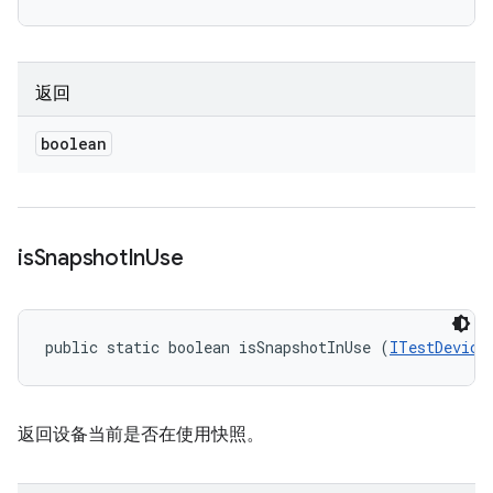
返回
boolean
is
Snapshot
In
Use
public static boolean isSnapshotInUse (
ITestDevice
返回设备当前是否在使用快照。