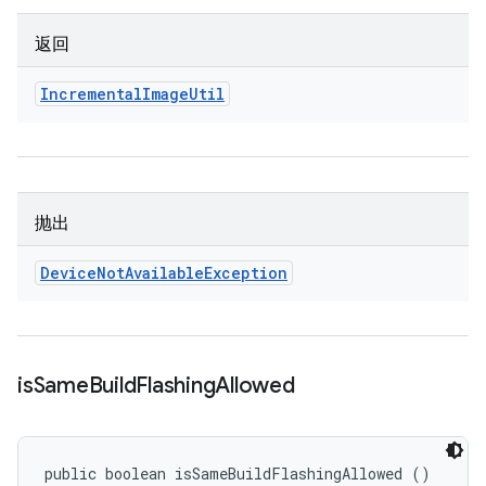
返回
Incremental
Image
Util
抛出
Device
Not
Available
Exception
is
Same
Build
Flashing
Allowed
public boolean isSameBuildFlashingAllowed ()