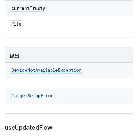
current
Trusty
File
抛出
Device
Not
Available
Exception
Target
Setup
Error
use
Updated
Flow