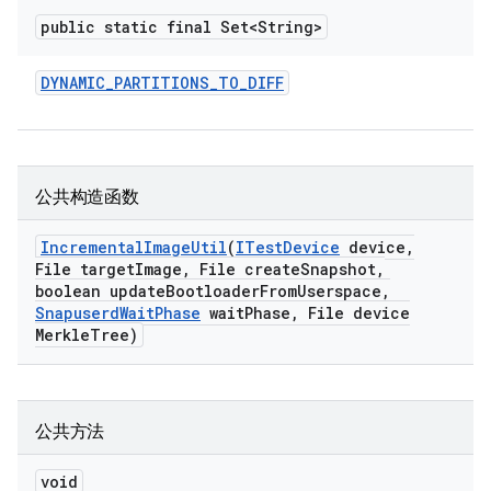
public static final Set<String>
DYNAMIC
_
PARTITIONS
_
TO
_
DIFF
公共构造函数
Incremental
Image
Util
(
ITest
Device
device
,
File target
Image
,
File create
Snapshot
,
boolean update
Bootloader
From
Userspace
,
Snapuserd
Wait
Phase
wait
Phase
,
File device
Merkle
Tree)
公共方法
void