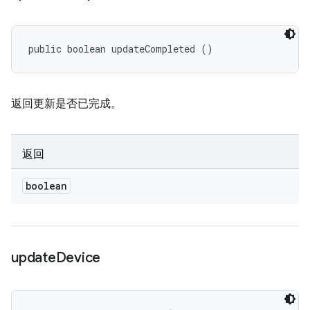
public boolean updateCompleted ()
返回更新是否已完成。
返回
boolean
update
Device