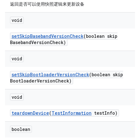
返回是否可以使用快照逻辑来更新设备
void
set
Skip
Baseband
Version
Check
(boolean skip
Baseband
Version
Check)
void
set
Skip
Bootloader
Version
Check
(boolean skip
Bootloader
Version
Check)
void
teardown
Device
(
Test
Information
test
Info)
boolean