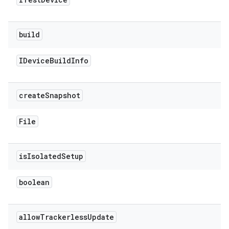
build
IDevice
Build
Info
create
Snapshot
File
is
Isolated
Setup
boolean
allow
Trackerless
Update