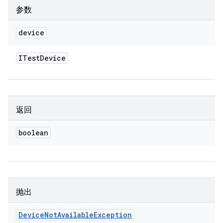
参数
device
ITest
Device
返回
boolean
抛出
Device
Not
Available
Exception