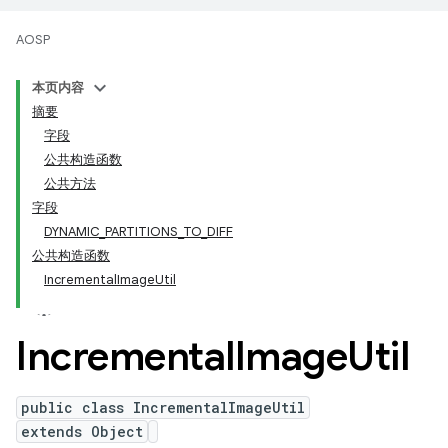
AOSP
本页内容
摘要
字段
公共构造函数
公共方法
字段
DYNAMIC_PARTITIONS_TO_DIFF
公共构造函数
IncrementalImageUtil
Incremental
Image
Util
public class IncrementalImageUtil
extends Object