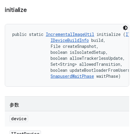
initialize
public static 
IncrementalImageUtil
 initialize (
ITe
IDeviceBuildInfo
 build, 

                File createSnapshot, 

                boolean isIsolatedSetup, 

                boolean allowTrackerlessUpdate, 

                Set<String> allowedTransition, 

                boolean updateBootloaderFromUserspa
SnapuserdWaitPhase
 waitPhase)
参数
device
ITest
Device