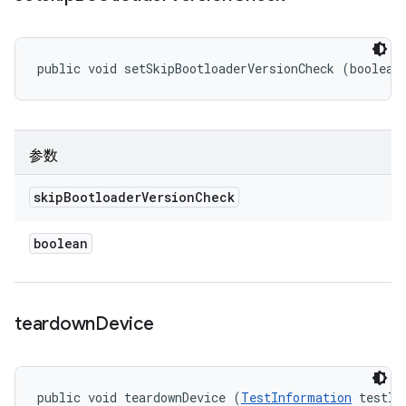
public void setSkipBootloaderVersionCheck (boolean
参数
skip
Bootloader
Version
Check
boolean
teardown
Device
public void teardownDevice (
TestInformation
 testIn