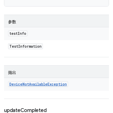
参数
test
Info
Test
Information
抛出
Device
Not
Available
Exception
update
Completed