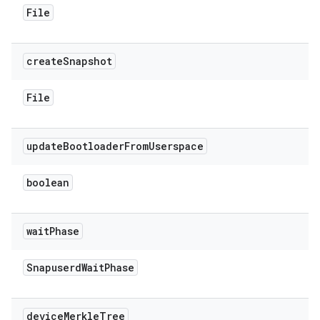
File
create
Snapshot
File
update
Bootloader
From
Userspace
boolean
wait
Phase
Snapuserd
Wait
Phase
device
Merkle
Tree