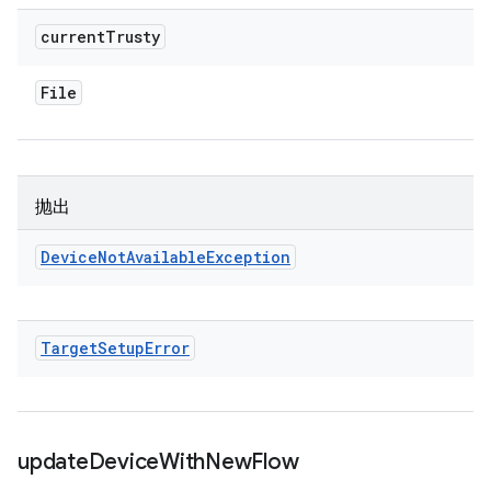
current
Trusty
File
抛出
Device
Not
Available
Exception
Target
Setup
Error
update
Device
With
New
Flow