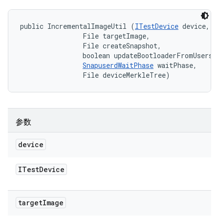
public IncrementalImageUtil (
ITestDevice
 device, 

                File targetImage, 

                File createSnapshot, 

                boolean updateBootloaderFromUserspa
SnapuserdWaitPhase
 waitPhase, 

                File deviceMerkleTree)
参数
device
ITest
Device
target
Image