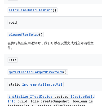
allow
Same
Build
Flashing
()
void
clean
After
Setup
()
在执行某些应用逻辑时，我们可以在设置完成后立即清理文
件。
File
get
Extracted
Target
Directory
()
static
Incremental
Image
Util
initialize
(
ITest
Device
device
,
IDevice
Build
Info
build
,
File create
Snapshot
,
boolean is
Isolated
Setup
,
boolean allow
Trackerless