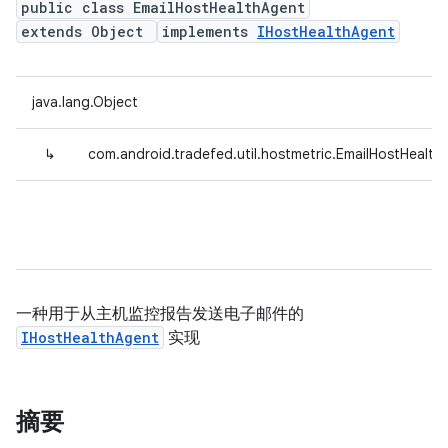
public class EmailHostHealthAgent
extends Object
implements
IHostHealthAgent
java.lang.Object
↳
com.android.tradefed.util.hostmetric.EmailHostHealth
一种用于从主机监控报告发送电子邮件的
IHostHealthAgent
实现
摘要