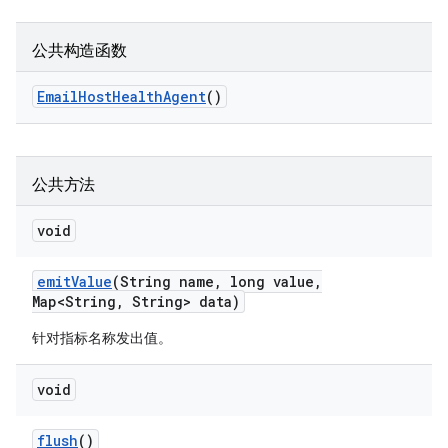
公共构造函数
Email
Host
Health
Agent
()
公共方法
void
emit
Value
(String name
,
long value
,
Map<String
,
String> data)
针对指标名称发出值。
void
flush
()