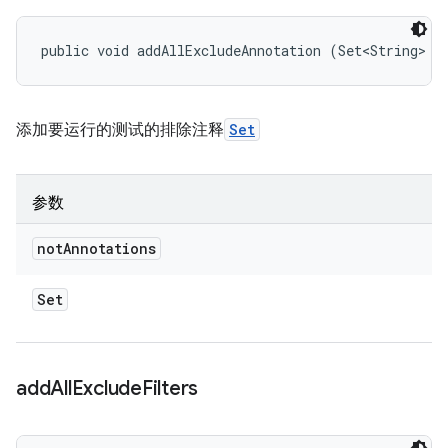
public void addAllExcludeAnnotation (Set<String> n
添加要运行的测试的排除注释
Set
参数
not
Annotations
Set
add
All
Exclude
Filters