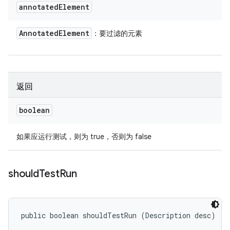
annotated
Element
Annotated
Element
：要过滤的元素
返回
boolean
如果应运行测试，则为 true，否则为 false
should
Test
Run
public boolean shouldTestRun (Description desc)