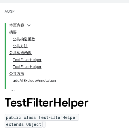
AOSP
本页内容
摘要
公共构造函数
公共方法
公共构造函数
TestFilterHelper
TestFilterHelper
公共方法
addAllExcludeAnnotation
Test
Filter
Helper
public class TestFilterHelper
extends Object