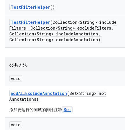
Test
Filter
Helper
()
Test
Filter
Helper
(Collection<String> include
Filters
,
Collection<String> exclude
Filters
,
Collection<String> include
Annotation
,
Collection<String> exclude
Annotation)
公共方法
void
add
All
Exclude
Annotation
(Set<String> not
Annotations)
Set
添加要运行的测试的排除注释
void