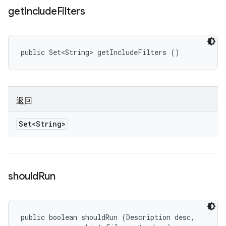
get
Include
Filters
public Set<String> getIncludeFilters ()
返回
Set<String>
should
Run
public boolean shouldRun (Description desc, 
