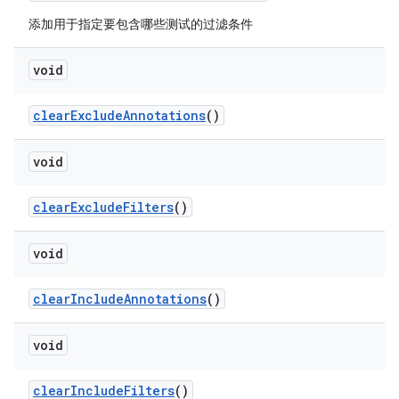
添加用于指定要包含哪些测试的过滤条件
void
clear
Exclude
Annotations
()
void
clear
Exclude
Filters
()
void
clear
Include
Annotations
()
void
clear
Include
Filters
()