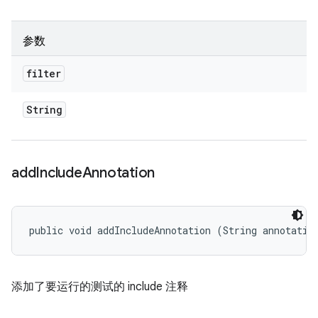
参数
filter
String
add
Include
Annotation
public void addIncludeAnnotation (String annotatio
添加了要运行的测试的 include 注释