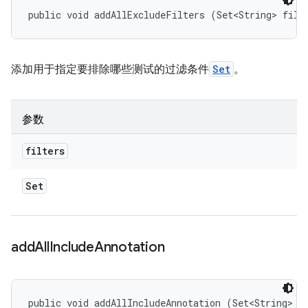
public void addAllExcludeFilters (Set<String> filt
添加用于指定要排除哪些测试的过滤条件
Set
。
参数
filters
Set
add
All
Include
Annotation
public void addAllIncludeAnnotation (Set<String> a