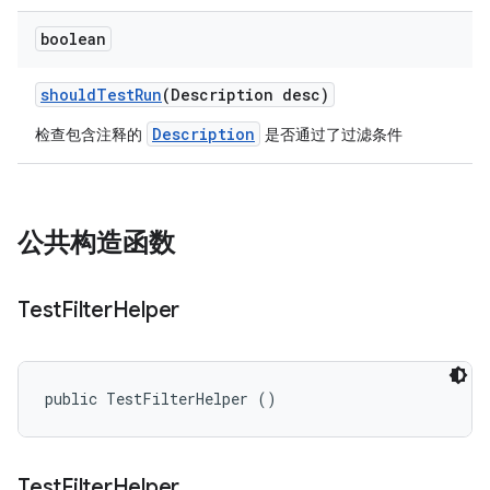
boolean
should
Test
Run
(Description desc)
Description
检查包含注释的
是否通过了过滤条件
公共构造函数
Test
Filter
Helper
public TestFilterHelper ()
Test
Filter
Helper