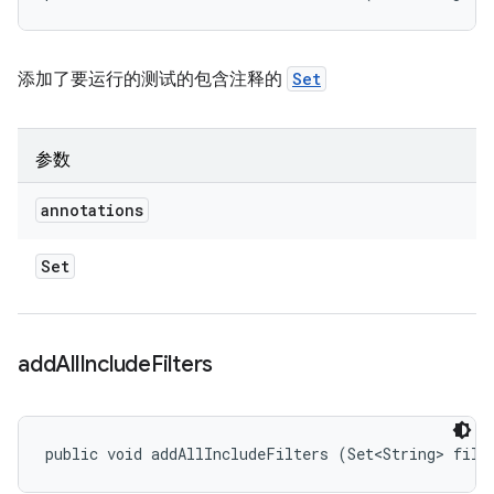
添加了要运行的测试的包含注释的
Set
参数
annotations
Set
add
All
Include
Filters
public void addAllIncludeFilters (Set<String> filt