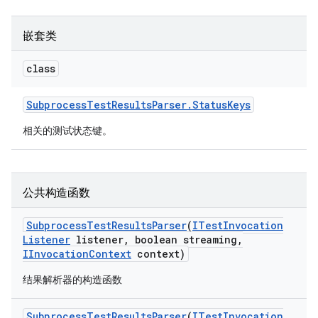
嵌套类
class
Subprocess
Test
Results
Parser
.
Status
Keys
相关的测试状态键。
公共构造函数
Subprocess
Test
Results
Parser
(
ITest
Invocation
Listener
listener
,
boolean streaming
,
IInvocation
Context
context)
结果解析器的构造函数
Subprocess
Test
Results
Parser
(
ITest
Invocation