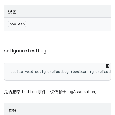
返回
boolean
set
Ignore
Test
Log
public void setIgnoreTestLog (boolean ignoreTestLo
是否忽略 testLog 事件，仅依赖于 logAssociation。
参数