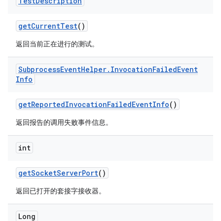
Test
Description
get
Current
Test
()
返回当前正在进行的测试。
Subprocess
Event
Helper
.
Invocation
Failed
Event
Info
get
Reported
Invocation
Failed
Event
Info
()
返回报告的调用失败事件信息。
int
get
Socket
Server
Port
()
返回已打开的套接字接收器。
Long