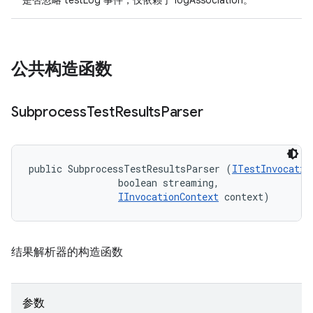
是否忽略 testLog 事件，仅依赖于 logAssociation。
公共构造函数
Subprocess
Test
Results
Parser
public SubprocessTestResultsParser (
ITestInvocatio
                boolean streaming, 

IInvocationContext
 context)
结果解析器的构造函数
参数