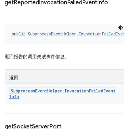
get
Reported
Invocation
Failed
Event
Info
public 
SubprocessEventHelper.InvocationFailedEvent
返回报告的调用失败事件信息。
返回
Subprocess
Event
Helper
.
Invocation
Failed
Event
Info
get
Socket
Server
Port