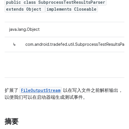
public class SubprocessTestResultsParser
extends Object
implements Closeable
java.lang.Object
↳
com.android.tradefed.util.SubprocessTestResultsPars
扩展了
FileOutputStream
以在写入文件之前解析输出，
以便我们可以在启动器端生成测试事件。
摘要