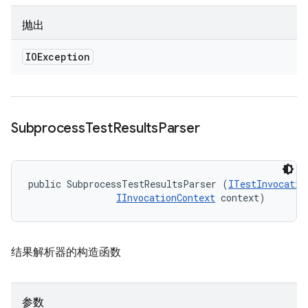
抛出
IOException
Subprocess
Test
Results
Parser
public SubprocessTestResultsParser (
ITestInvocatio
IInvocationContext
 context)
结果解析器的构造函数
参数