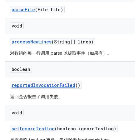
parse
File
(File file)
void
process
New
Lines
(String[] lines)
对数组的每一行调用 parse 以提取事件（如果有）。
boolean
reported
Invocation
Failed
()
返回是否报告了调用失败。
void
set
Ignore
Test
Log
(boolean ignore
Test
Log)