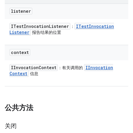
listener
ITest
Invocation
Listener
ITest
Invocation
：
Listener
报告结果的位置
context
IInvocation
Context
IInvocation
：有关调用的
Context
信息
公共方法
关闭