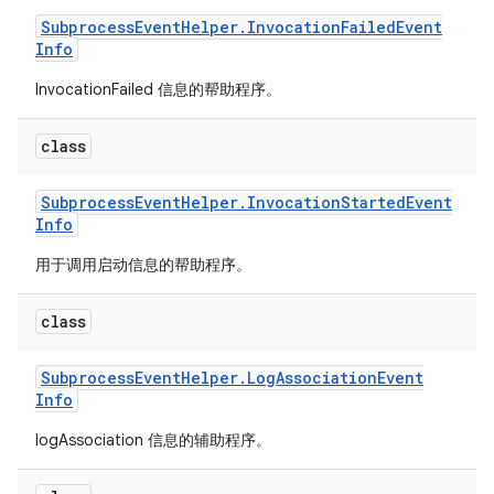
Subprocess
Event
Helper
.
Invocation
Failed
Event
Info
InvocationFailed 信息的帮助程序。
class
Subprocess
Event
Helper
.
Invocation
Started
Event
Info
用于调用启动信息的帮助程序。
class
Subprocess
Event
Helper
.
Log
Association
Event
Info
logAssociation 信息的辅助程序。