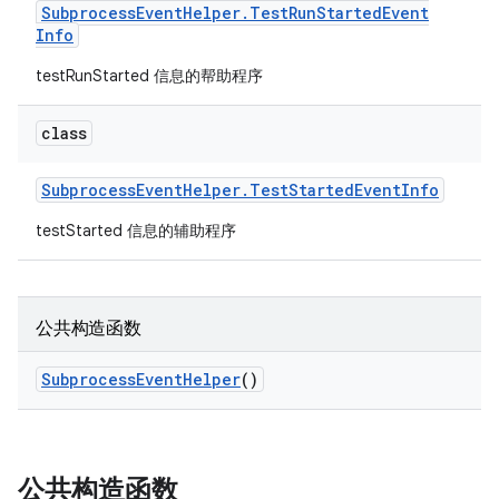
Subprocess
Event
Helper
.
Test
Run
Started
Event
Info
testRunStarted 信息的帮助程序
class
Subprocess
Event
Helper
.
Test
Started
Event
Info
testStarted 信息的辅助程序
公共构造函数
Subprocess
Event
Helper
()
公共构造函数