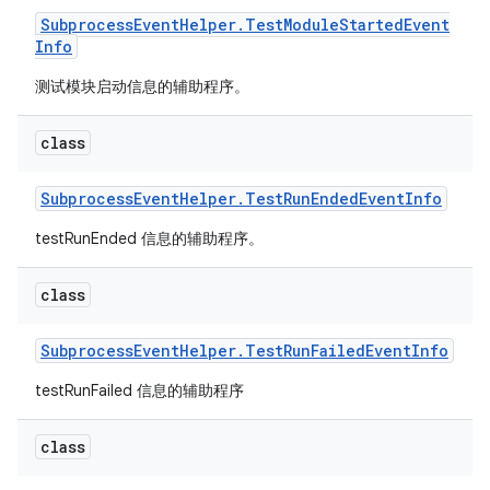
Subprocess
Event
Helper
.
Test
Module
Started
Event
Info
测试模块启动信息的辅助程序。
class
Subprocess
Event
Helper
.
Test
Run
Ended
Event
Info
testRunEnded 信息的辅助程序。
class
Subprocess
Event
Helper
.
Test
Run
Failed
Event
Info
testRunFailed 信息的辅助程序
class