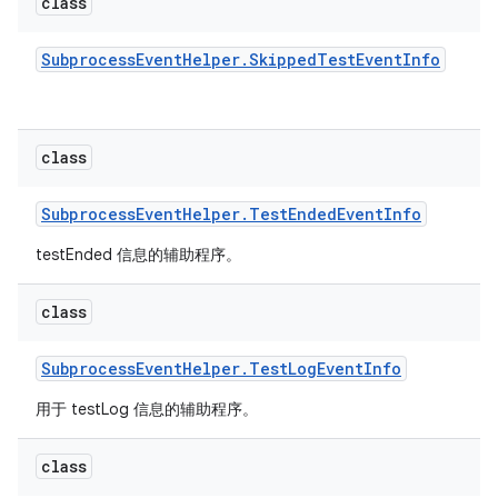
class
Subprocess
Event
Helper
.
Skipped
Test
Event
Info
class
Subprocess
Event
Helper
.
Test
Ended
Event
Info
testEnded 信息的辅助程序。
class
Subprocess
Event
Helper
.
Test
Log
Event
Info
用于 testLog 信息的辅助程序。
class