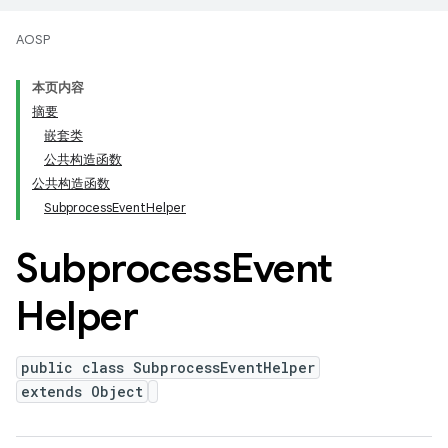
AOSP
本页内容
摘要
嵌套类
公共构造函数
公共构造函数
SubprocessEventHelper
Subprocess
Event
Helper
public class SubprocessEventHelper
extends Object