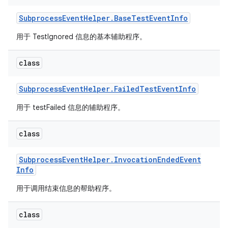
Subprocess
Event
Helper
.
Base
Test
Event
Info
用于 TestIgnored 信息的基本辅助程序。
class
Subprocess
Event
Helper
.
Failed
Test
Event
Info
用于 testFailed 信息的辅助程序。
class
Subprocess
Event
Helper
.
Invocation
Ended
Event
Info
用于调用结束信息的帮助程序。
class