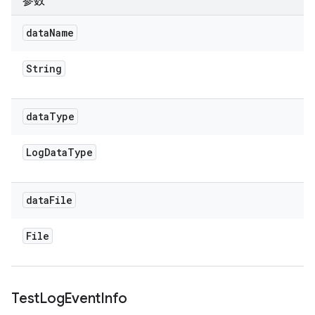
参数
data
Name
String
data
Type
Log
Data
Type
data
File
File
Test
Log
Event
Info