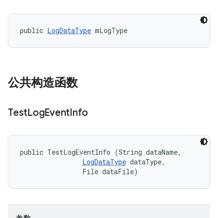
public 
LogDataType
 mLogType
公共构造函数
Test
Log
Event
Info
public TestLogEventInfo (String dataName, 

LogDataType
 dataType, 

                File dataFile)