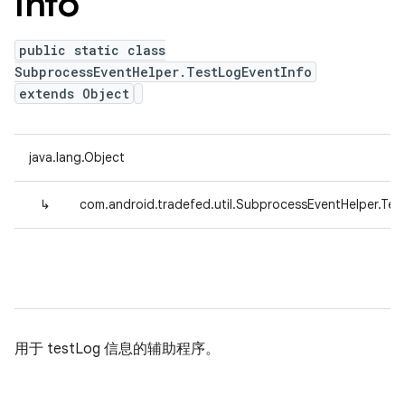
Info
public static class
SubprocessEventHelper.TestLogEventInfo
extends Object
java.lang.Object
↳
com.android.tradefed.util.SubprocessEventHelper.Tes
用于 testLog 信息的辅助程序。