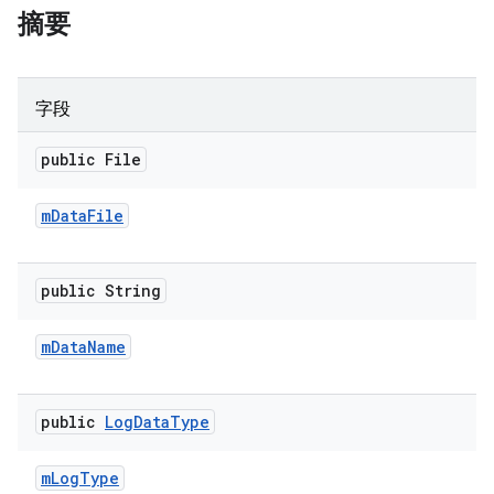
摘要
字段
public File
m
Data
File
public String
m
Data
Name
public
Log
Data
Type
m
Log
Type