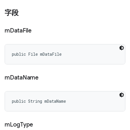
字段
m
Data
File
public File mDataFile
m
Data
Name
public String mDataName
m
Log
Type