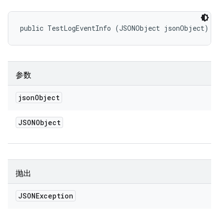
public TestLogEventInfo (JSONObject jsonObject)
参数
json
Object
JSONObject
抛出
JSONException