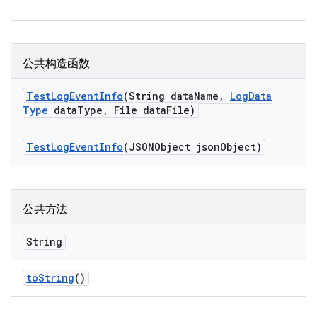
公共构造函数
Test
Log
Event
Info
(String data
Name
,
Log
Data
Type
data
Type
,
File data
File)
Test
Log
Event
Info
(JSONObject json
Object)
公共方法
String
to
String
()