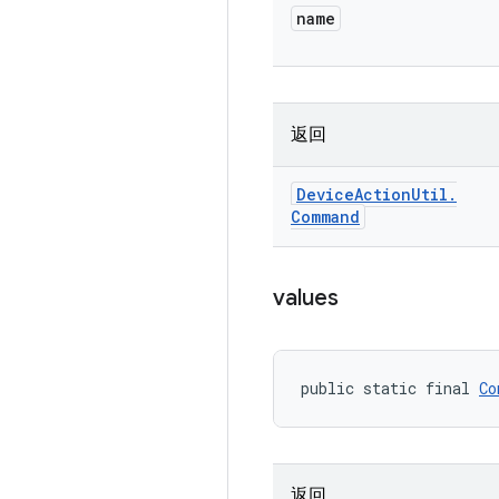
name
返回
Device
Action
Util
.
Command
values
public static final 
Co
返回