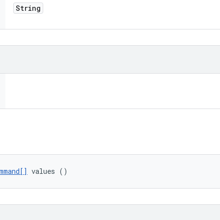
String
mmand[]
 values ()