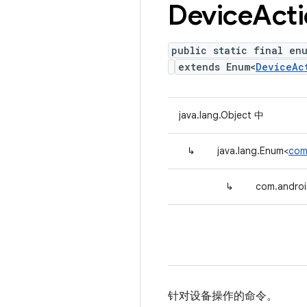
Device
Act
public static final en
extends Enum<
DeviceAc
java.lang.Object 中
↳
java.lang.Enum<
com
↳
com.androi
针对设备操作的命令。