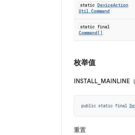
static
Device
Action
Util
.
Command
static final
Command[]
枚举值
INSTALL
_
MAINLIN
public static final 
De
重置