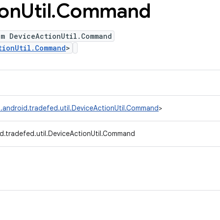
ion
Util
.
Command
um DeviceActionUtil.Command
tionUtil.Command
>
.android.tradefed.util.DeviceActionUtil.Command
>
d.tradefed.util.DeviceActionUtil.Command