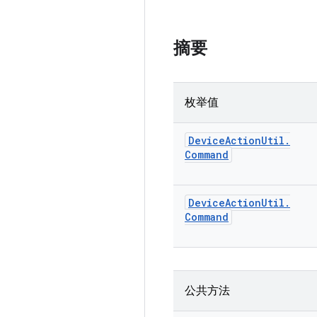
摘要
枚举值
Device
Action
Util
.
Command
Device
Action
Util
.
Command
公共方法