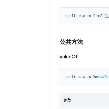
public static final 
De
公共方法
value
Of
public static 
DeviceAc
参数