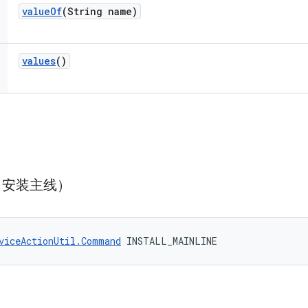
value
Of
(String name)
values
()
E（安装主线）
viceActionUtil.Command
 INSTALL_MAINLINE