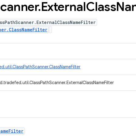
canner
.
External
Class
Na
ssPathScanner.ExternalClassNameFilter
ner.ClassNameFilter
d.util.ClassPathScanner.ClassNameFilter
.tradefed.util.ClassPathScanner.ExternalClassNameFilter
NameFilter