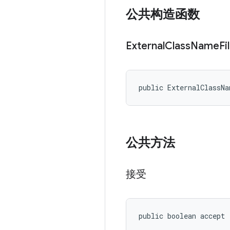
公共构造函数
External
Class
Name
Fi
public ExternalClassN
公共方法
接受
public boolean accept 