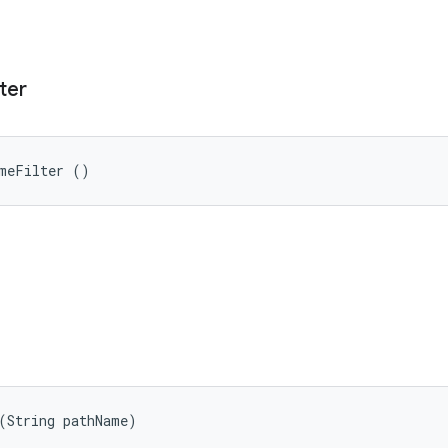
lter
ameFilter ()
(String pathName)