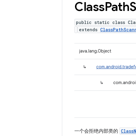
Class
Path
S
public static class Cla
extends
ClassPathScan
java.lang.Object
↳
com.android.tradefe
↳
com.android
一个会拒绝内部类的
Class