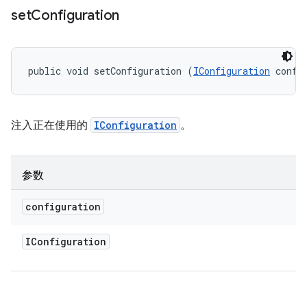
set
Configuration
public void setConfiguration (
IConfiguration
 confi
注入正在使用的
IConfiguration
。
参数
configuration
IConfiguration