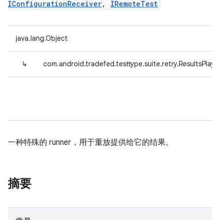
IConfigurationReceiver
,
IRemoteTest
java.lang.Object
↳
com.android.tradefed.testtype.suite.retry.ResultsPlaye
一种特殊的 runner，用于重放提供给它的结果。
摘要