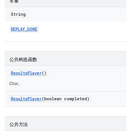
常量
String
REPLAY
_
DONE
公共构造函数
Results
Player
()
Ctor。
Results
Player
(boolean completed)
公共方法