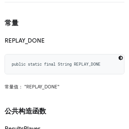
常量
REPLAY
_
DONE
public static final String REPLAY_DONE
常量值： "REPLAY_DONE"
公共构造函数
Results
Player