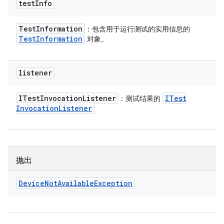
test
Info
Test
Information
：包含用于运行测试的实用信息的
Test
Information
对象。
listener
ITest
Invocation
Listener
ITest
：测试结果的
Invocation
Listener
抛出
Device
Not
Available
Exception