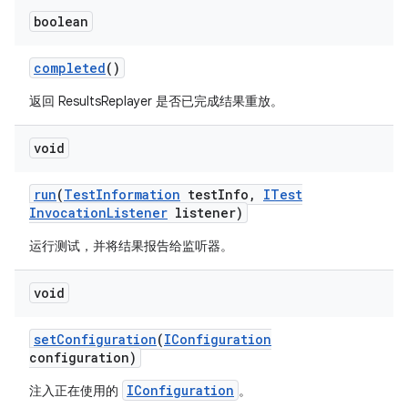
boolean
completed
()
返回 ResultsReplayer 是否已完成结果重放。
void
run
(
Test
Information
test
Info
,
ITest
Invocation
Listener
listener)
运行测试，并将结果报告给监听器。
void
set
Configuration
(
IConfiguration
configuration)
IConfiguration
注入正在使用的
。