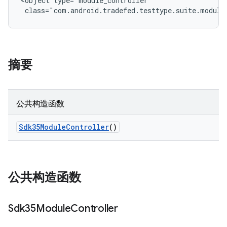
<object type="module_controller"

 class="com.android.tradefed.testtype.suite.module
摘要
公共构造函数
Sdk35Module
Controller
()
公共构造函数
Sdk35Module
Controller