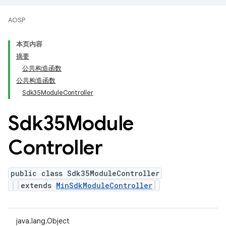
AOSP
本页内容
摘要
公共构造函数
公共构造函数
Sdk35ModuleController
Sdk35Module
Controller
public class Sdk35ModuleController
extends
MinSdkModuleController
java.lang.Object