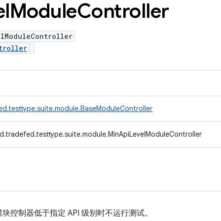
el
Module
Controller
elModuleController
troller
ed.testtype.suite.module.BaseModuleController
d.tradefed.testtype.suite.module.MinApiLevelModuleController
块控制器低于指定 API 级别时不运行测试。