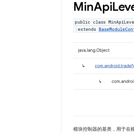
Min
Api
Lev
public class MinApiLev
extends
BaseModuleCon
java.lang.Object
↳
com.android.tradef
↳
com.androi
模块控制器的基类，用于在模