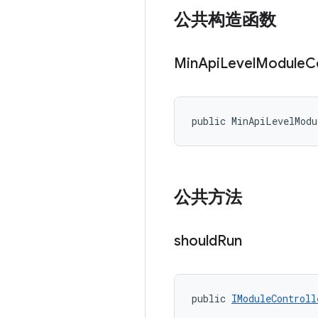
公共构造函数
Min
Api
Level
Module
C
public MinApiLevelModu
公共方法
should
Run
public 
IModuleControll