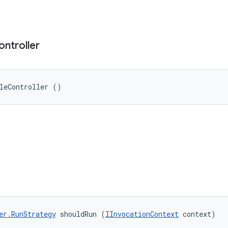
ontroller
leController ()
er.RunStrategy
 shouldRun (
IInvocationContext
 context)