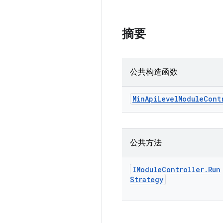
摘要
公共构造函数
Min
Api
Level
Module
Cont
公共方法
IModule
Controller
.
Run
Strategy