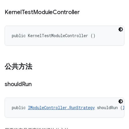
Kernel
Test
Module
Controller
public KernelTestModuleController ()
公共方法
should
Run
public 
IModuleController.RunStrategy
 shouldRun (
II