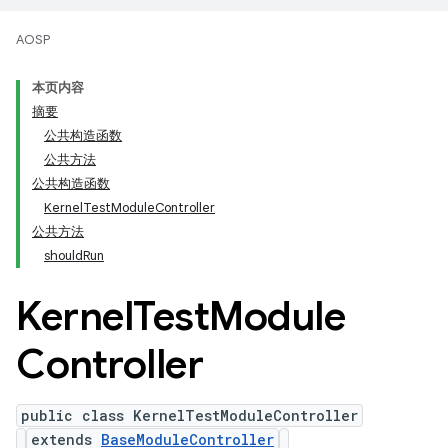
AOSP
本页内容
摘要
公共构造函数
公共方法
公共构造函数
KernelTestModuleController
公共方法
shouldRun
Kernel
Test
Module
Controller
public class KernelTestModuleController
extends
BaseModuleController