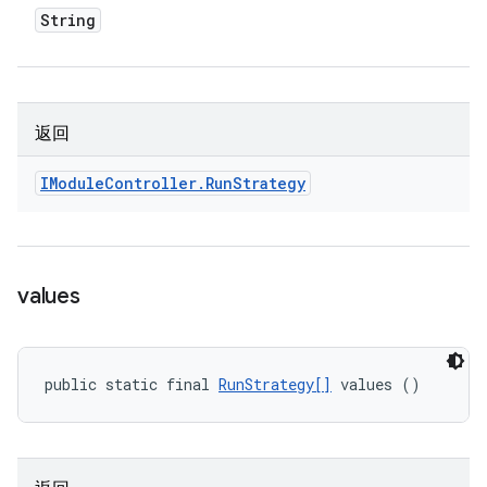
String
返回
IModule
Controller
.
Run
Strategy
values
public static final 
RunStrategy[]
 values ()