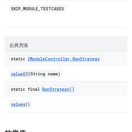
SKIP
_
MODULE
_
TESTCASES
公共方法
static
IModule
Controller
.
Run
Strategy
value
Of
(String name)
static final
Run
Strategy[]
values
()