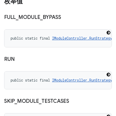
枚举值
FULL
_
MODULE
_
BYPASS
public static final 
IModuleController.RunStrategy
 
RUN
public static final 
IModuleController.RunStrategy
 
SKIP
_
MODULE
_
TESTCASES