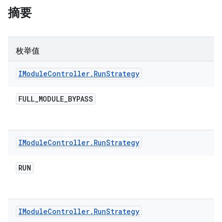
摘要
枚举值
IModule
Controller
.
Run
Strategy
FULL
_
MODULE
_
BYPASS
IModule
Controller
.
Run
Strategy
RUN
IModule
Controller
.
Run
Strategy