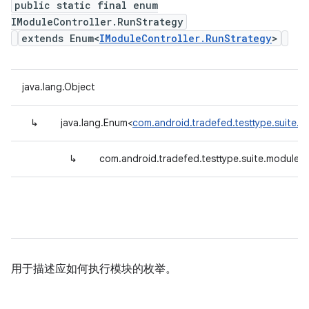
public static final enum
IModuleController.RunStrategy
extends Enum<
IModuleController.RunStrategy
>
java.lang.Object
↳
java.lang.Enum<
com.android.tradefed.testtype.suite.m
↳
com.android.tradefed.testtype.suite.module.I
用于描述应如何执行模块的枚举。