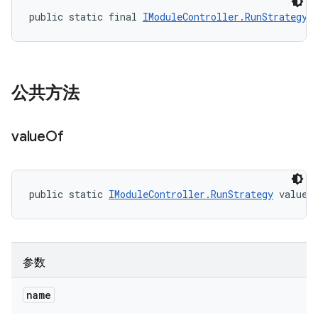
public static final 
IModuleController.RunStrategy
 
公共方法
value
Of
public static 
IModuleController.RunStrategy
 valueO
参数
name