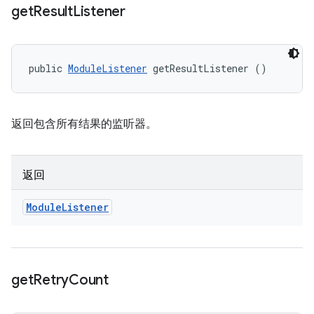
get
Result
Listener
public 
ModuleListener
 getResultListener ()
返回包含所有结果的监听器。
返回
Module
Listener
get
Retry
Count