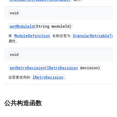
void
set
Module
Id
(String module
Id)
ModuleDefinition
GranularRetriableTes
将
名称设置为
属性。
void
set
Retry
Decision
(
IRetry
Decision
decision)
IRetryDecision
设置要使用的
。
公共构造函数