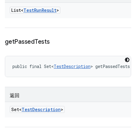
List<
Test
Run
Result
>
get
Passed
Tests
public final Set<
TestDescription
> getPassedTests (
返回
Set<
Test
Description
>