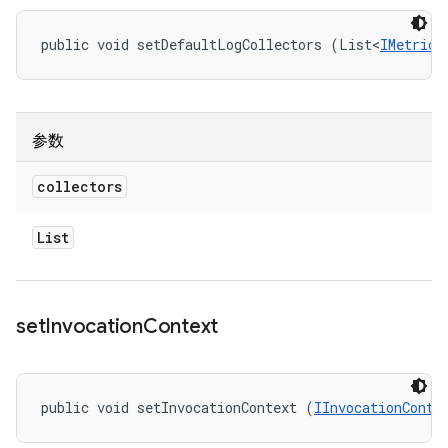
public void setDefaultLogCollectors (List<
IMetricC
参数
collectors
List
set
Invocation
Context
public void setInvocationContext (
IInvocationConte