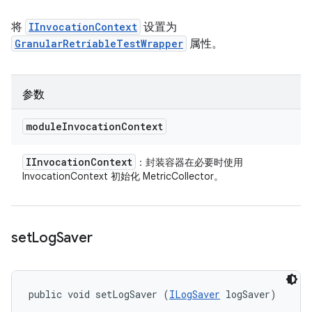
将
IInvocationContext
设置为
GranularRetriableTestWrapper
属性。
参数
module
Invocation
Context
IInvocation
Context
：封装容器在必要时使用
InvocationContext 初始化 MetricCollector。
set
Log
Saver
public void setLogSaver (
ILogSaver
 logSaver)