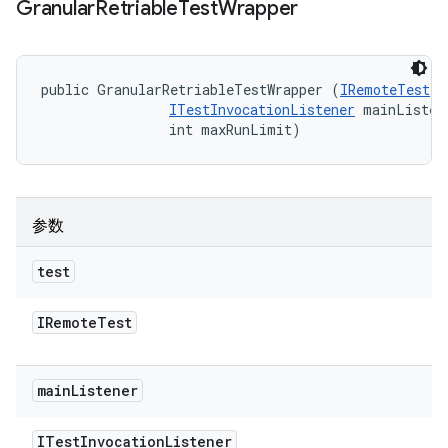
Granular
Retriable
Test
Wrapper
public GranularRetriableTestWrapper (
IRemoteTest
 t
ITestInvocationListener
 mainListene
                int maxRunLimit)
参数
test
IRemote
Test
main
Listener
ITest
Invocation
Listener