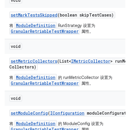
void
set
Mark
Tests
Skipped
(boolean skip
Test
Cases)
ModuleDefinition
将
RunStrategy 设置为
GranularRetriableTestWrapper
属性。
void
set
Metric
Collectors
(List<
IMetric
Collector
> run
Met
Collectors)
ModuleDefinition
将
的 runMetricCollector 设置为
GranularRetriableTestWrapper
属性。
void
set
Module
Config
(
IConfiguration
module
Configurati
ModuleDefinition
将
的 ModuleConfig 设置为
GranularRetriableTestWrapper
属性。