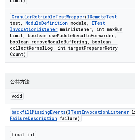
Limit)
Granular
Retriable
Test
Wrapper
(
IRemote
Test
test
,
Module
Definition
module
,
ITest
Invocation
Listener
main
Listener
,
int max
Run
Limit
,
boolean use
Module
Results
Forwarder
,
boolean remove
Module
Buffering
,
boolean
collect
Kernel
Log
,
int target
Preparer
Retry
Count)
公共方法
void
backfill
Missing
Events
(
ITest
Invocation
Listener
lis
Failure
Description
failure)
final int