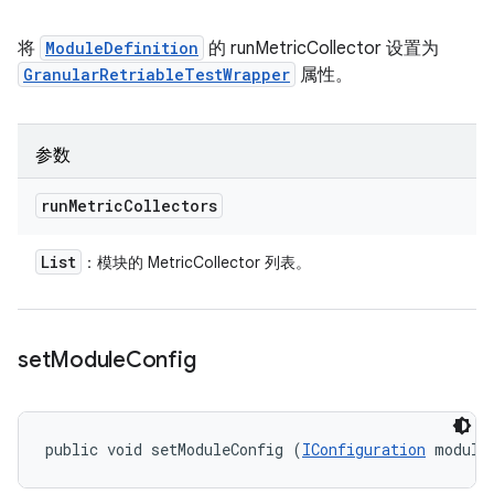
将
ModuleDefinition
的 runMetricCollector 设置为
GranularRetriableTestWrapper
属性。
参数
run
Metric
Collectors
List
：模块的 MetricCollector 列表。
set
Module
Config
public void setModuleConfig (
IConfiguration
 module