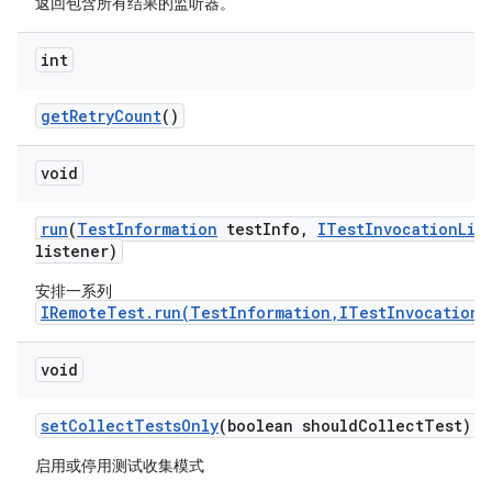
返回包含所有结果的监听器。
int
get
Retry
Count
()
void
run
(
Test
Information
test
Info
,
ITest
Invocation
Lis
listener)
安排一系列
IRemoteTest.run(TestInformation,ITestInvocationL
void
set
Collect
Tests
Only
(boolean should
Collect
Test)
启用或停用测试收集模式