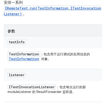
安排一系列
IRemoteTest.run(TestInformation,ITestInvocation
Listener)
。
参数
test
Info
Test
Information
：包含用于运行测试的实用信息的
Test
Information
对象。
listener
ITest
Invocation
Listener
：包含每次运行的新
moduleListener 的 ResultForwarder 监听器。