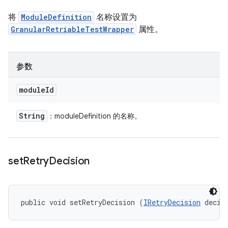
将
ModuleDefinition
名称设置为
GranularRetriableTestWrapper
属性。
参数
module
Id
String
：moduleDefinition 的名称。
set
Retry
Decision
public void setRetryDecision (
IRetryDecision
 decis