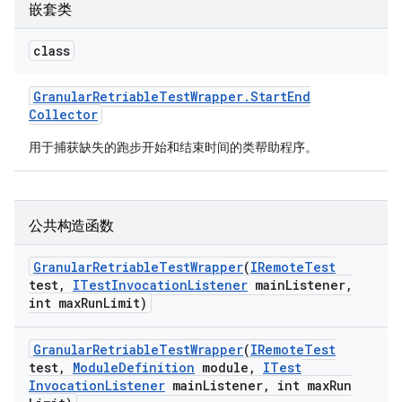
嵌套类
class
Granular
Retriable
Test
Wrapper
.
Start
End
Collector
用于捕获缺失的跑步开始和结束时间的类帮助程序。
公共构造函数
Granular
Retriable
Test
Wrapper
(
IRemote
Test
test
,
ITest
Invocation
Listener
main
Listener
,
int max
Run
Limit)
Granular
Retriable
Test
Wrapper
(
IRemote
Test
test
,
Module
Definition
module
,
ITest
Invocation
Listener
main
Listener
,
int max
Run