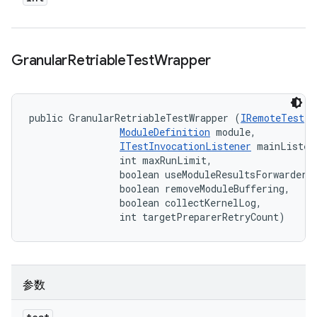
Granular
Retriable
Test
Wrapper
public GranularRetriableTestWrapper (
IRemoteTest
 t
ModuleDefinition
 module, 

ITestInvocationListener
 mainListene
                int maxRunLimit, 

                boolean useModuleResultsForwarder, 
                boolean removeModuleBuffering, 

                boolean collectKernelLog, 

                int targetPreparerRetryCount)
参数