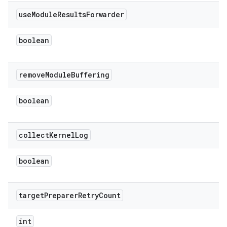
use
Module
Results
Forwarder
boolean
remove
Module
Buffering
boolean
collect
Kernel
Log
boolean
target
Preparer
Retry
Count
int