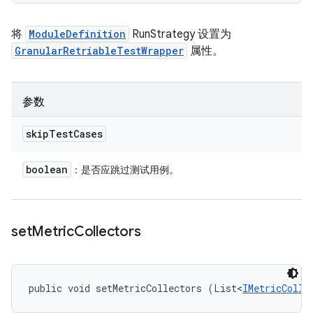
将
ModuleDefinition
RunStrategy 设置为
GranularRetriableTestWrapper
属性。
参数
skip
Test
Cases
boolean
：是否应跳过测试用例。
set
Metric
Collectors
public void setMetricCollectors (List<
IMetricColle