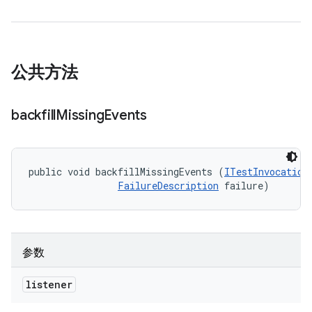
公共方法
backfill
Missing
Events
public void backfillMissingEvents (
ITestInvocation
FailureDescription
 failure)
参数
listener