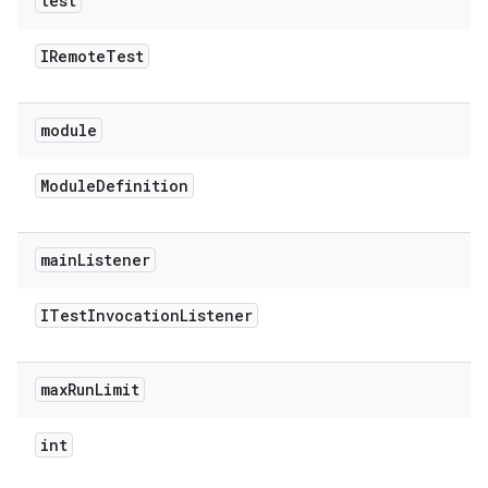
test
IRemote
Test
module
Module
Definition
main
Listener
ITest
Invocation
Listener
max
Run
Limit
int