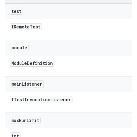
test
IRemote
Test
module
Module
Definition
main
Listener
ITest
Invocation
Listener
max
Run
Limit
int