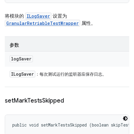
将模块的
ILogSaver
设置为
GranularRetriableTestWrapper
属性。
参数
log
Saver
ILog
Saver
：每次测试运行的监听器应保存日志。
set
Mark
Tests
Skipped
public void setMarkTestsSkipped (boolean skipTestC