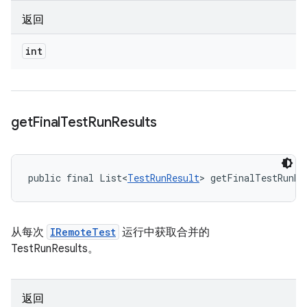
返回
int
get
Final
Test
Run
Results
public final List<
TestRunResult
> getFinalTestRunRe
从每次
IRemoteTest
运行中获取合并的
TestRunResults。
返回