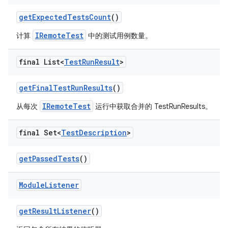
get
Expected
Tests
Count
()
IRemoteTest
计算
中的测试用例数量。
final List<
Test
Run
Result
>
get
Final
Test
Run
Results
()
IRemoteTest
从每次
运行中获取合并的 TestRunResults。
final Set<
Test
Description
>
get
Passed
Tests
()
Module
Listener
get
Result
Listener
()