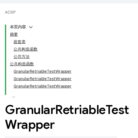
AOSP
本页内容
摘要
嵌套类
公共构造函数
公共方法
公共构造函数
GranularRetriableTestWrapper
GranularRetriableTestWrapper
GranularRetriableTestWrapper
Granular
Retriable
Test
Wrapper