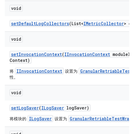
void
set
Default
Log
Collectors
(List<
IMetric
Collector
> co
void
set
Invocation
Context
(
IInvocation
Context
module
In
Context)
IInvocationContext
GranularRetriableTest
将
设置为
性。
void
set
Log
Saver
(
ILog
Saver
log
Saver)
ILogSaver
GranularRetriableTestWrap
将模块的
设置为