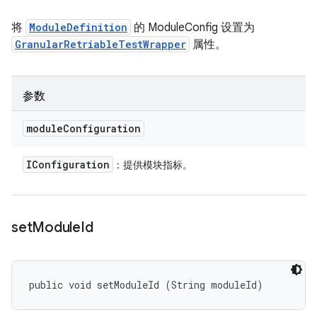
将
ModuleDefinition
的 ModuleConfig 设置为
GranularRetriableTestWrapper
属性。
参数
module
Configuration
IConfiguration
：提供模块指标。
set
Module
Id
public void setModuleId (String moduleId)