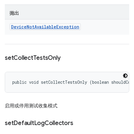
抛出
Device
Not
Available
Exception
set
Collect
Tests
Only
public void setCollectTestsOnly (boolean shouldCol
启用或停用测试收集模式
set
Default
Log
Collectors