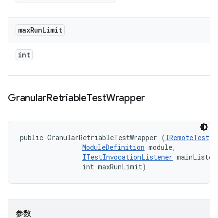
max
Run
Limit
int
Granular
Retriable
Test
Wrapper
public GranularRetriableTestWrapper (
IRemoteTest
 t
ModuleDefinition
 module, 

ITestInvocationListener
 mainListene
                int maxRunLimit)
参数