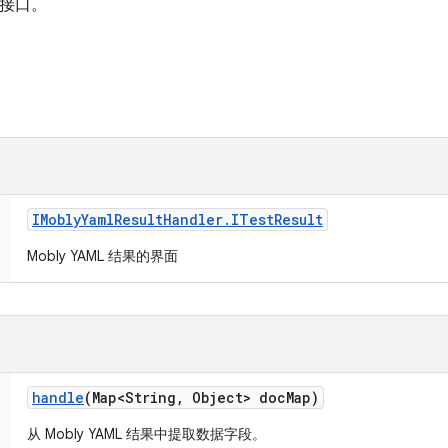
的接口。
IMobly
Yaml
Result
Handler
.
ITest
Result
Mobly YAML 结果的界面
handle
(Map<String
,
Object> doc
Map)
从 Mobly YAML 结果中提取数据字段。