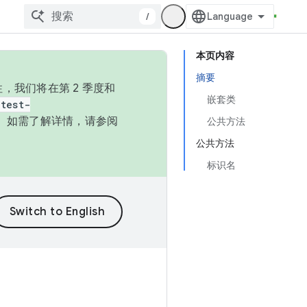
/
本页内容
摘要
，我们将在第 2 季度和
嵌套类
test-
本。如需了解详情，请参阅
公共方法
公共方法
标识名