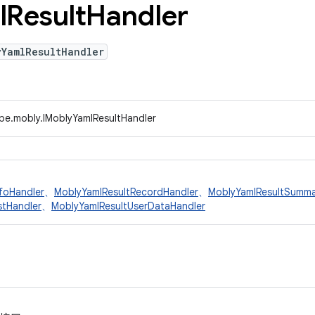
l
Result
Handler
yYamlResultHandler
ype.mobly.IMoblyYamlResultHandler
nfoHandler
、
MoblyYamlResultRecordHandler
、
MoblyYamlResultSumma
stHandler
、
MoblyYamlResultUserDataHandler