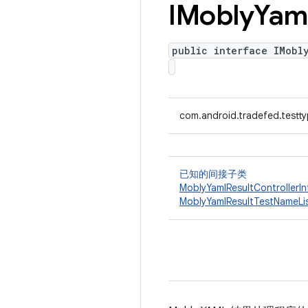
IMobly
Yam
public interface IMobl
com.android.tradefed.testt
已知的间接子类
MoblyYamlResultControllerI
MoblyYamlResultTestNameLi