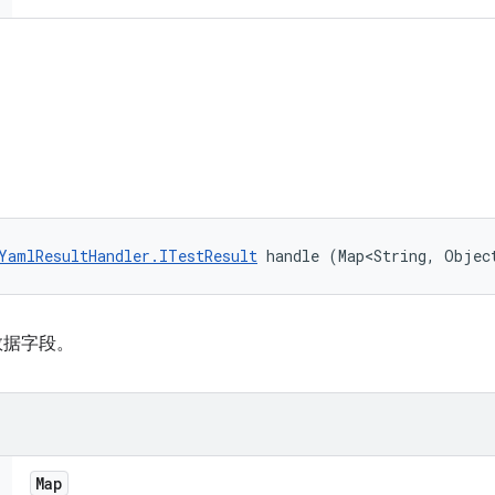
YamlResultHandler.ITestResult
 handle (Map<String, Objec
取数据字段。
Map