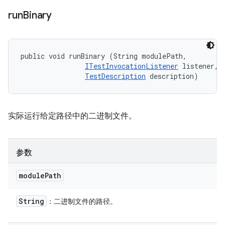
run
Binary
public void runBinary (String modulePath, 

ITestInvocationListener
 listener, 

TestDescription
 description)
实际运行给定路径中的二进制文件。
参数
module
Path
String
：二进制文件的路径。