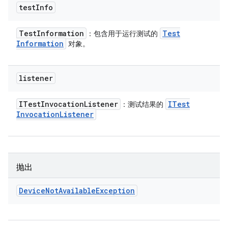
test
Info
Test
Information
Test
：包含用于运行测试的
Information
对象。
listener
ITest
Invocation
Listener
ITest
：测试结果的
Invocation
Listener
抛出
Device
Not
Available
Exception