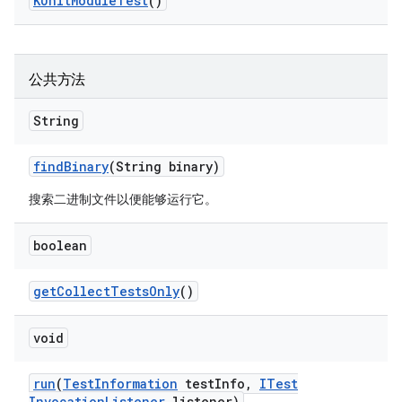
KUnit
Module
Test
()
公共方法
String
find
Binary
(String binary)
搜索二进制文件以便能够运行它。
boolean
get
Collect
Tests
Only
()
void
run
(
Test
Information
test
Info
,
ITest
Invocation
Listener
listener)