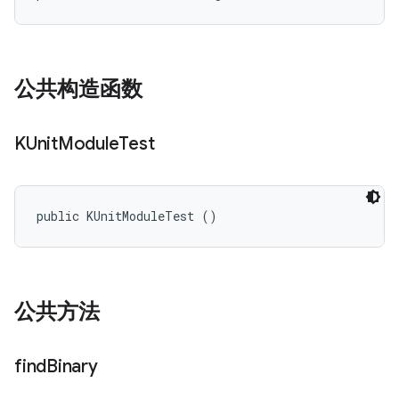
公共构造函数
KUnit
Module
Test
public KUnitModuleTest ()
公共方法
find
Binary