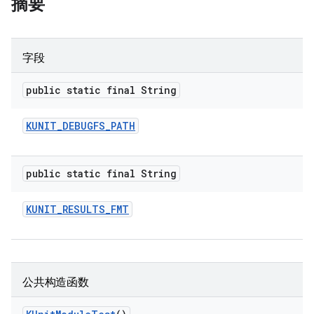
摘要
字段
public static final String
KUNIT
_
DEBUGFS
_
PATH
public static final String
KUNIT
_
RESULTS
_
FMT
公共构造函数