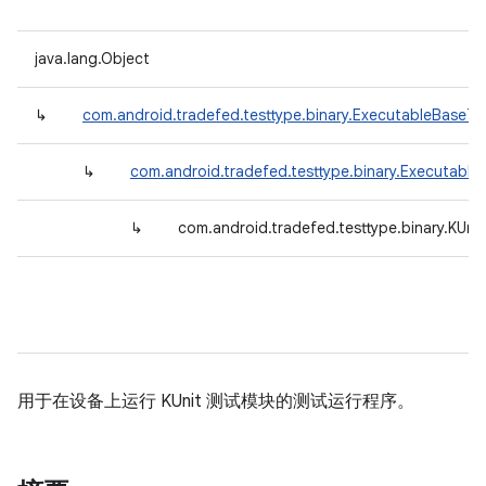
java.lang.Object
↳
com.android.tradefed.testtype.binary.ExecutableBaseTe
↳
com.android.tradefed.testtype.binary.Executable
↳
com.android.tradefed.testtype.binary.KUni
用于在设备上运行 KUnit 测试模块的测试运行程序。