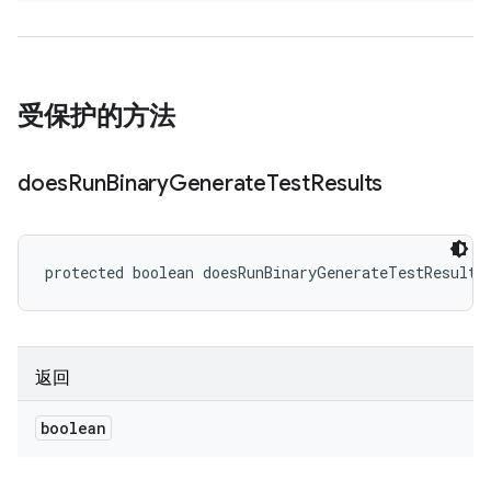
受保护的方法
does
Run
Binary
Generate
Test
Results
protected boolean doesRunBinaryGenerateTestResults
返回
boolean