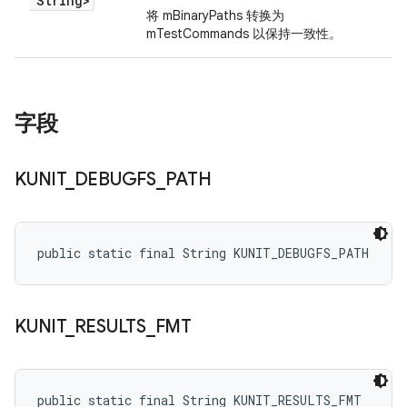
String>
将 mBinaryPaths 转换为
mTestCommands 以保持一致性。
字段
KUNIT
_
DEBUGFS
_
PATH
public static final String KUNIT_DEBUGFS_PATH
KUNIT
_
RESULTS
_
FMT
public static final String KUNIT_RESULTS_FMT