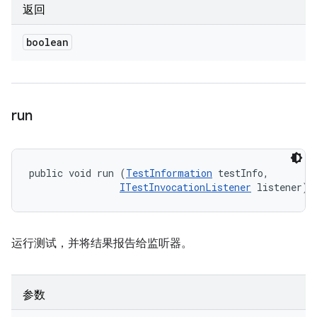
返回
boolean
run
public void run (
TestInformation
 testInfo, 

ITestInvocationListener
 listener)
运行测试，并将结果报告给监听器。
参数