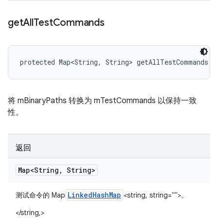
get
All
Test
Commands
protected Map<String, String> getAllTestCommands (
将 mBinaryPaths 转换为 mTestCommands 以保持一致
性。
返回
Map<String
,
String>
Linked
Hash
Map
测试命令的 Map
<string, string="">。
</string,>