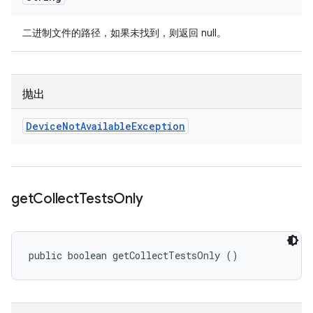
二进制文件的路径，如果未找到，则返回 null。
抛出
Device
Not
Available
Exception
get
Collect
Tests
Only
public boolean getCollectTestsOnly ()