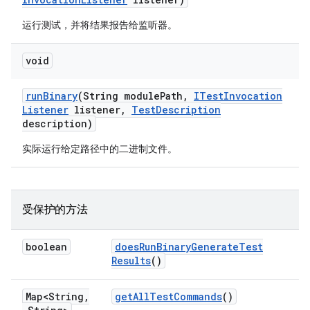
运行测试，并将结果报告给监听器。
void
run
Binary
(String module
Path
,
ITest
Invocation
Listener
listener
,
Test
Description
description)
实际运行给定路径中的二进制文件。
受保护的方法
boolean
does
Run
Binary
Generate
Test
Results
()
Map<String
,
get
All
Test
Commands
()