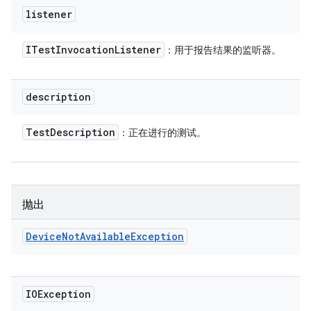
listener
ITest
Invocation
Listener
：用于报告结果的监听器。
description
Test
Description
：正在进行的测试。
抛出
Device
Not
Available
Exception
IOException