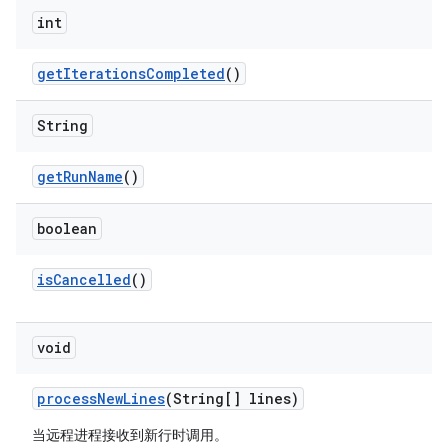
int
get
Iterations
Completed
()
String
get
Run
Name
()
boolean
is
Cancelled
()
void
process
New
Lines
(String[] lines)
当远程进程接收到新行时调用。