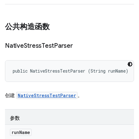
公共构造函数
Native
Stress
Test
Parser
public NativeStressTestParser (String runName)
创建
NativeStressTestParser
。
参数
run
Name