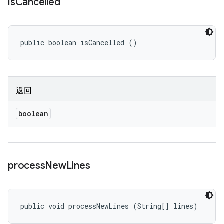
is
Cancelled
public boolean isCancelled ()
返回
boolean
process
New
Lines
public void processNewLines (String[] lines)