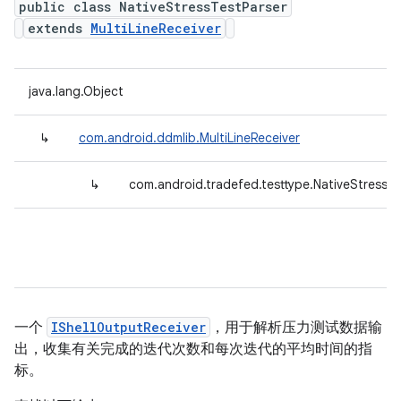
public class NativeStressTestParser
extends
MultiLineReceiver
java.lang.Object
↳
com.android.ddmlib.MultiLineReceiver
↳
com.android.tradefed.testtype.NativeStressTe
一个
IShellOutputReceiver
，用于解析压力测试数据输
出，收集有关完成的迭代次数和每次迭代的平均时间的指
标。