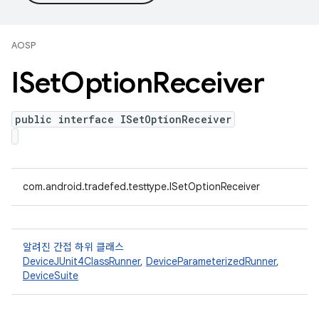
AOSP
ISet
Option
Receiver
public interface ISetOptionReceiver
com.android.tradefed.testtype.ISetOptionReceiver
알려진 간접 하위 클래스
DeviceJUnit4ClassRunner
,
DeviceParameterizedRunner
,
DeviceSuite