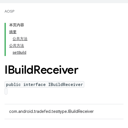
AOSP
本页内容
摘要
公共方法
公共方法
setBuild
IBuild
Receiver
public interface IBuildReceiver
com.android.tradefed.testtype.IBuildReceiver