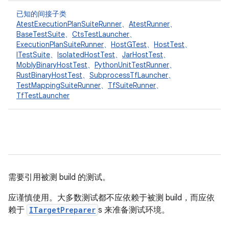
已知的间接子类
AtestExecutionPlanSuiteRunner
、
AtestRunner
、
BaseTestSuite
、
CtsTestLauncher
、
ExecutionPlanSuiteRunner
、
HostGTest
、
HostTest
、
ITestSuite
、
IsolatedHostTest
、
JarHostTest
、
MoblyBinaryHostTest
、
PythonUnitTestRunner
、
RustBinaryHostTest
、
SubprocessTfLauncher
、
TestMappingSuiteRunner
、
TfSuiteRunner
、
TfTestLauncher
需要引用被测 build 的测试。
应谨慎使用。大多数测试都不应依赖于被测 build，而应依
赖于
ITargetPreparer
s 来准备测试环境。