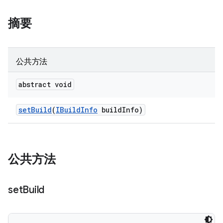
摘要
公共方法
abstract void
set
Build
(
IBuild
Info
build
Info)
公共方法
set
Build