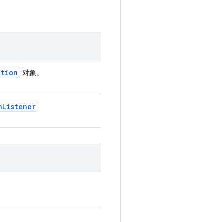
ation
对象。
n
Listener