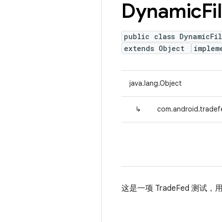
Dynamic
Fi
public class DynamicFi
extends Object
implem
java.lang.Object
↳
com.android.tradef
这是一项 TradeFed 测试