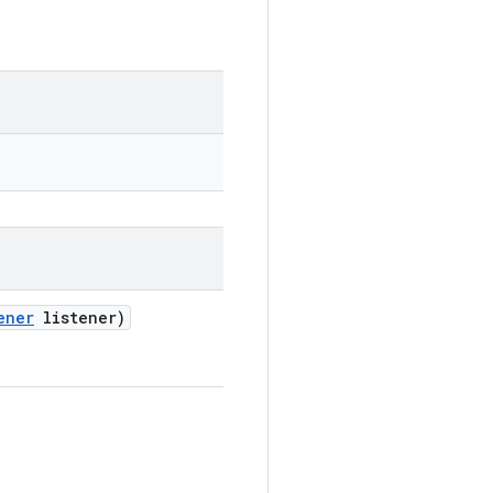
ener
listener)