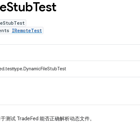
le
Stub
Test
leStubTest
ents
IRemoteTest
ed.testtype.DynamicFileStubTest
，用于测试 TradeFed 能否正确解析动态文件。