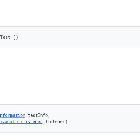
bTest ()
nformation
 testInfo, 

nvocationListener
 listener)