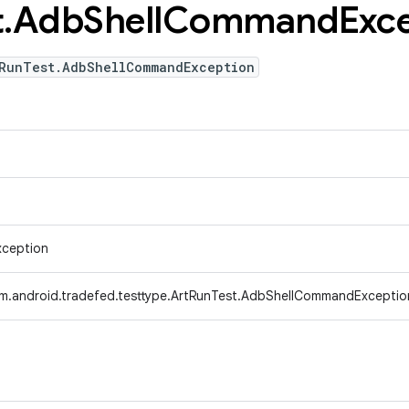
t
.
Adb
Shell
Command
Exc
tRunTest.AdbShellCommandException
xception
m.android.tradefed.testtype.ArtRunTest.AdbShellCommandExceptio