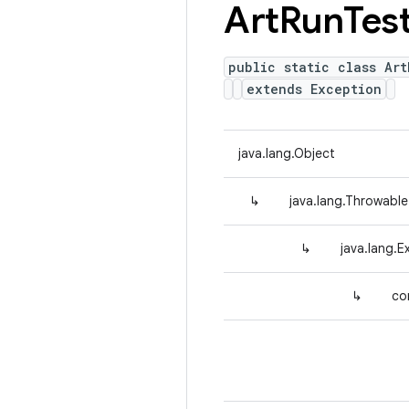
Art
Run
Tes
public static class Ar
extends Exception
java.lang.Object
↳
java.lang.Throwable
↳
java.lang.E
↳
co