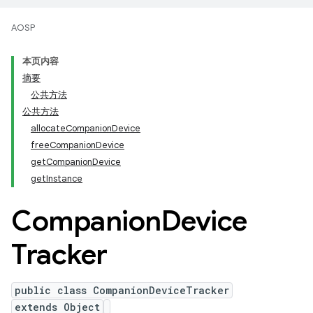
AOSP
本页内容
摘要
公共方法
公共方法
allocateCompanionDevice
freeCompanionDevice
getCompanionDevice
getInstance
Companion
Device
Tracker
public class CompanionDeviceTracker
extends Object