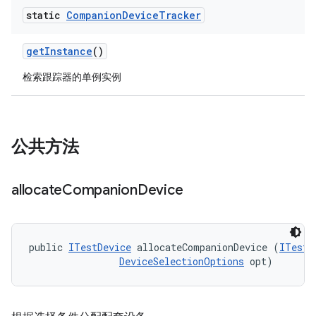
static
Companion
Device
Tracker
get
Instance
()
检索跟踪器的单例实例
公共方法
allocate
Companion
Device
public 
ITestDevice
 allocateCompanionDevice (
ITestD
DeviceSelectionOptions
 opt)