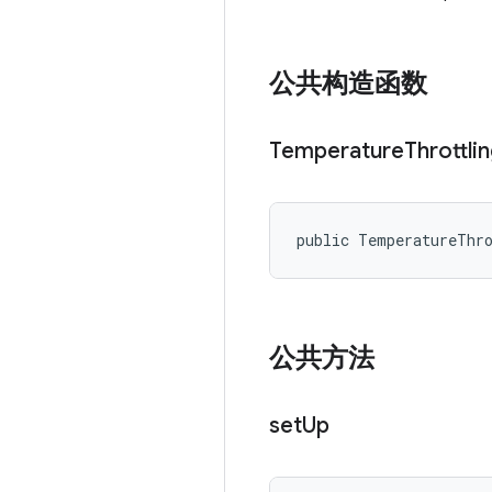
公共构造函数
Temperature
Throttli
public TemperatureThr
公共方法
set
Up