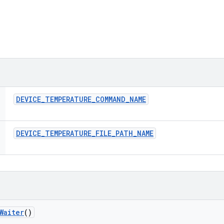
DEVICE
_
TEMPERATURE
_
COMMAND
_
NAME
DEVICE
_
TEMPERATURE
_
FILE
_
PATH
_
NAME
Waiter
()