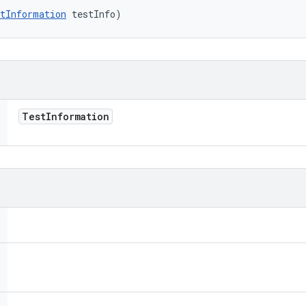
tInformation
 testInfo)
Test
Information