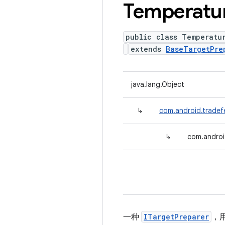
Temperatu
public class Temperatu
extends
BaseTargetPre
java.lang.Object
↳
com.android.tradef
↳
com.androi
一种
ITargetPreparer
，