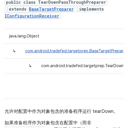
public class TearDownPassThroughPreparer
extends
BaseTargetPreparer
implements
IConfigurationReceiver
java.lang.Object
↳
com.android.tradefed.targetprep.BaseTargetPreparer
↳
com.android.tradefed.targetprep.TearDownP
允许对配置中作为对象包含的准备程序运行 tearDown。
如果准备程序作为对象包含在配置中（而非