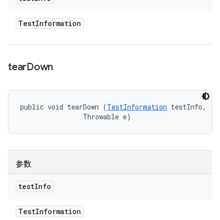
Test
Information
tear
Down
public void tearDown (
TestInformation
 testInfo, 

                Throwable e)
参数
test
Info
Test
Information