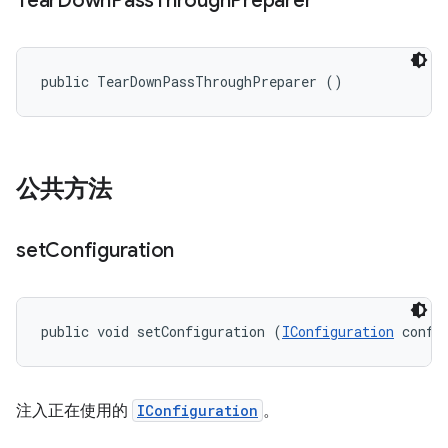
Tear
Down
Pass
Through
Preparer
public TearDownPassThroughPreparer ()
公共方法
set
Configuration
public void setConfiguration (
IConfiguration
 confi
注入正在使用的
IConfiguration
。