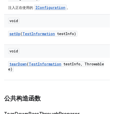
IConfiguration
注入正在使用的
。
void
set
Up
(
Test
Information
test
Info)
void
tear
Down
(
Test
Information
test
Info
,
Throwable
e)
公共构造函数