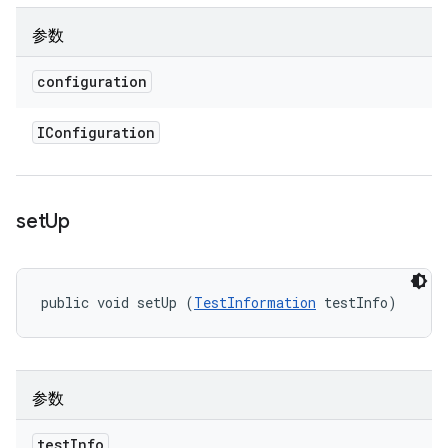
参数
configuration
IConfiguration
set
Up
public void setUp (
TestInformation
 testInfo)
参数
test
Info