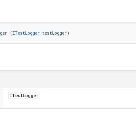
gger (
ITestLogger
 testLogger)
ITest
Logger