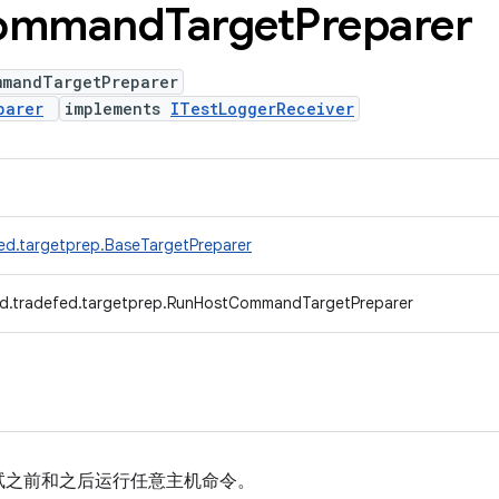
ommand
Target
Preparer
mmandTargetPreparer
parer
implements
ITestLoggerReceiver
ed.targetprep.BaseTargetPreparer
d.tradefed.targetprep.RunHostCommandTargetPreparer
试之前和之后运行任意主机命令。