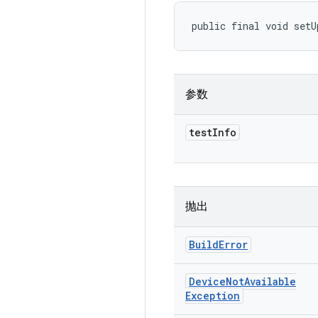
public final void setU
参数
test
Info
抛出
Build
Error
Device
Not
Available
Exception