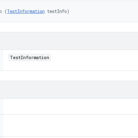
p (
TestInformation
 testInfo)
Test
Information