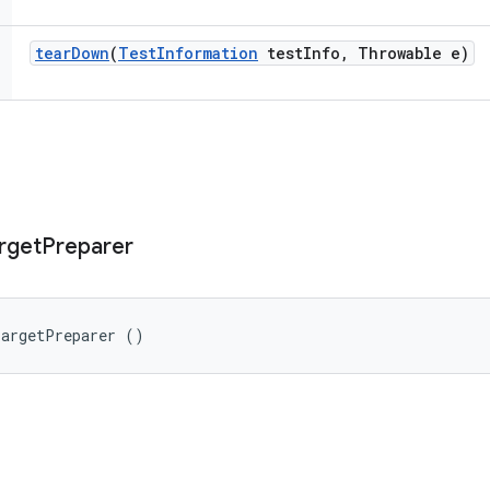
tear
Down
(
Test
Information
test
Info
,
Throwable e)
rget
Preparer
TargetPreparer ()