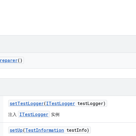
reparer
()
set
Test
Logger
(
ITest
Logger
test
Logger)
ITestLogger
注入
实例
set
Up
(
Test
Information
test
Info)