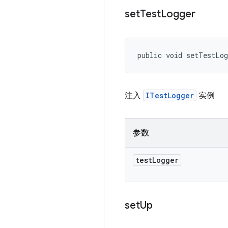
set
Test
Logger
public void setTestLo
注入
ITestLogger
实例
参数
test
Logger
set
Up