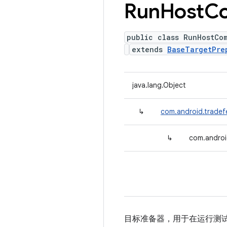
Run
Host
C
public class RunHostCo
extends
BaseTargetPre
java.lang.Object
↳
com.android.tradef
↳
com.androi
目标准备器，用于在运行测