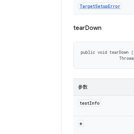
Target
Setup
Error
tear
Down
public void tearDown (
                Throwa
参数
test
Info
e