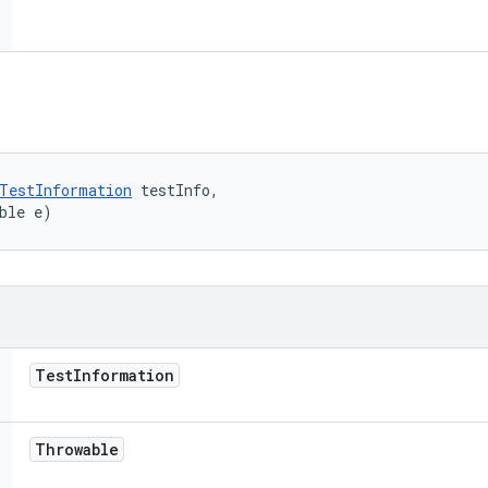
TestInformation
 testInfo, 

ble e)
Test
Information
Throwable