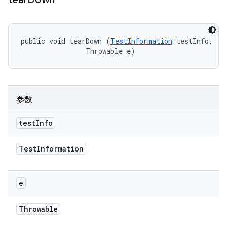
public void tearDown (
TestInformation
 testInfo, 

                Throwable e)
参数
test
Info
Test
Information
e
Throwable