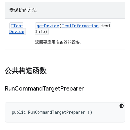
受保护的方法
ITest
get
Device
(
Test
Information
test
Device
Info)
返回要应用准备器的设备。
公共构造函数
Run
Command
Target
Preparer
public RunCommandTargetPreparer ()