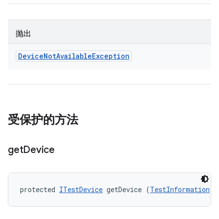
抛出
Device
Not
Available
Exception
受保护的方法
get
Device
protected 
ITestDevice
 getDevice (
TestInformation
 t