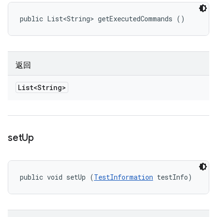
public List<String> getExecutedCommands ()
返回
List<String>
set
Up
public void setUp (
TestInformation
 testInfo)