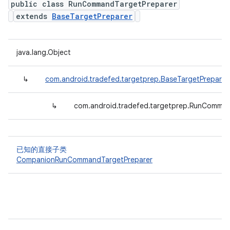
public class RunCommandTargetPreparer
extends
BaseTargetPreparer
java.lang.Object
↳
com.android.tradefed.targetprep.BaseTargetPreparer
↳
com.android.tradefed.targetprep.RunComman
已知的直接子类
CompanionRunCommandTargetPreparer