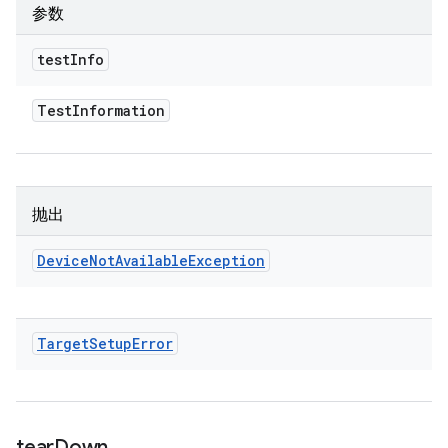
参数
test
Info
Test
Information
抛出
Device
Not
Available
Exception
Target
Setup
Error
tear
Down