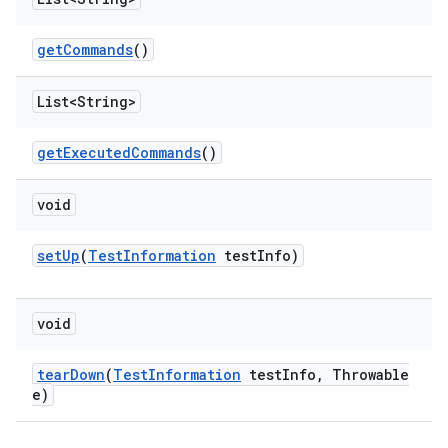
get
Commands
()
List<String>
get
Executed
Commands
()
void
set
Up
(
Test
Information
test
Info)
void
tear
Down
(
Test
Information
test
Info
,
Throwable
e)