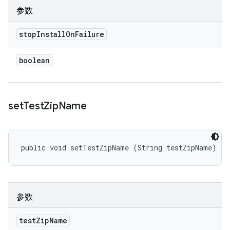
参数
stop
Install
On
Failure
boolean
set
Test
Zip
Name
public void setTestZipName (String testZipName)
参数
test
Zip
Name