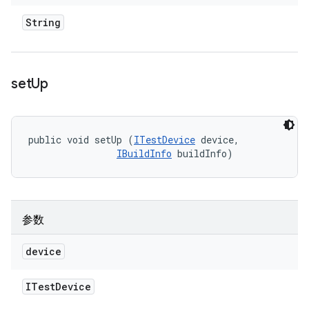
String
set
Up
public void setUp (
ITestDevice
 device, 

IBuildInfo
 buildInfo)
参数
device
ITest
Device