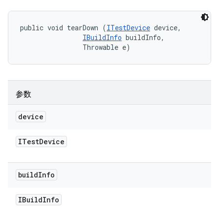
public void tearDown (
ITestDevice
 device, 

IBuildInfo
 buildInfo, 

                Throwable e)
参数
device
ITest
Device
build
Info
IBuild
Info