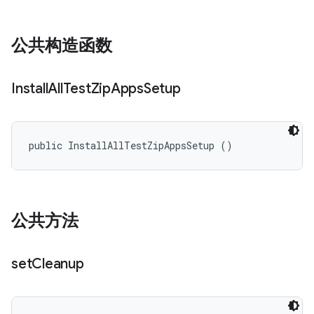
公共构造函数
Install
All
Test
Zip
Apps
Setup
public InstallAllTestZipAppsSetup ()
公共方法
set
Cleanup