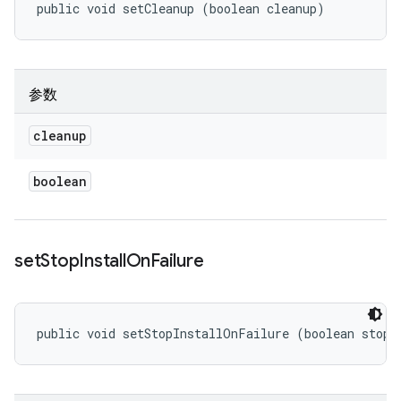
public void setCleanup (boolean cleanup)
参数
cleanup
boolean
set
Stop
Install
On
Failure
public void setStopInstallOnFailure (boolean stopI