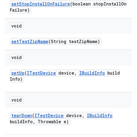
set
Stop
Install
On
Failure
(boolean stop
Install
On
Failure)
void
set
Test
Zip
Name
(String test
Zip
Name)
void
set
Up
(
ITest
Device
device
,
IBuild
Info
build
Info)
void
tear
Down
(
ITest
Device
device
,
IBuild
Info
build
Info
,
Throwable e)