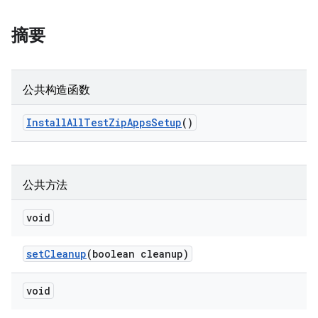
摘要
公共构造函数
Install
All
Test
Zip
Apps
Setup
()
公共方法
void
set
Cleanup
(boolean cleanup)
void