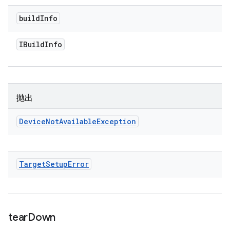
build
Info
IBuild
Info
抛出
Device
Not
Available
Exception
Target
Setup
Error
tear
Down