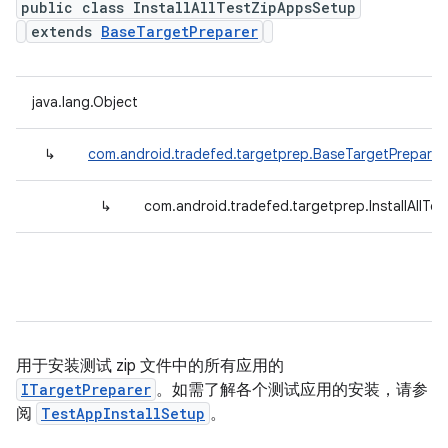
public class InstallAllTestZipAppsSetup
extends
BaseTargetPreparer
java.lang.Object
↳
com.android.tradefed.targetprep.BaseTargetPreparer
↳
com.android.tradefed.targetprep.InstallAllT
用于安装测试 zip 文件中的所有应用的
ITargetPreparer
。如需了解各个测试应用的安装，请参
阅
TestAppInstallSetup
。