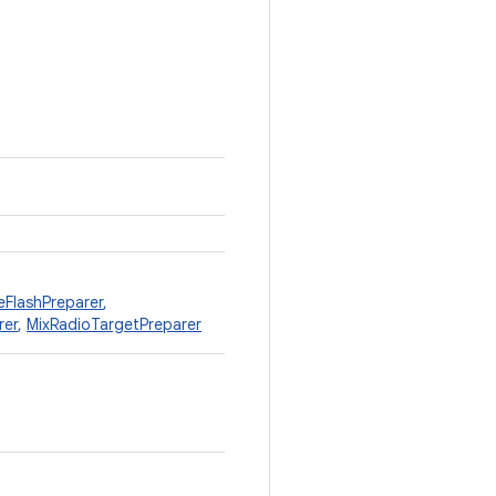
FlashPreparer
,
rer
,
MixRadioTargetPreparer