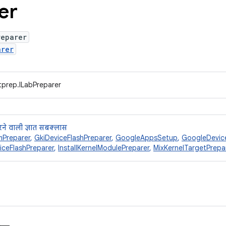
er
reparer
arer
tprep.ILabPreparer
ने वाली ज्ञात सबक्लास
Preparer
,
GkiDeviceFlashPreparer
,
GoogleAppsSetup
,
GoogleDevice
iceFlashPreparer
,
InstallKernelModulePreparer
,
MixKernelTargetPrepa