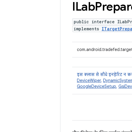
ILab
Prepar
public interface ILabP
implements
ITargetPrep
com.android.tradefed.targe
इस क्लास से सीधे इनहेरिट न कर
DeviceWiper
,
DynamicSystem
GoogleDeviceSetup
,
GsiDev