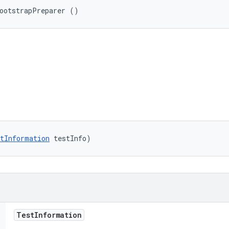
BootstrapPreparer ()
tInformation
 testInfo)
Test
Information