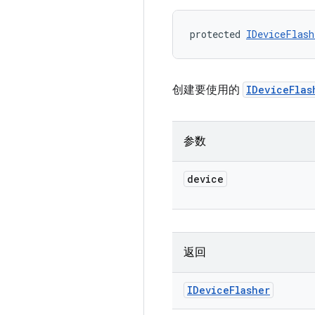
protected 
IDeviceFlash
创建要使用的
IDeviceFlas
参数
device
返回
IDevice
Flasher