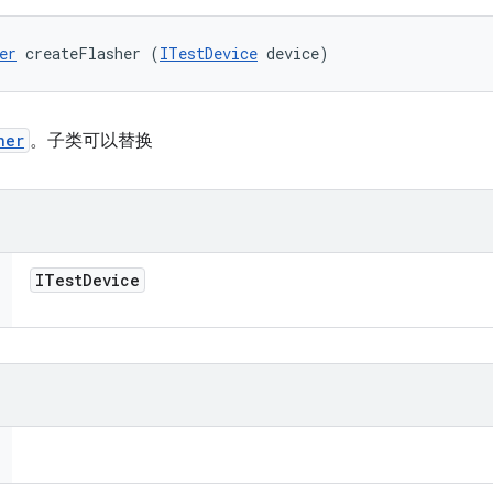
er
 createFlasher (
ITestDevice
 device)
her
。子类可以替换
ITest
Device