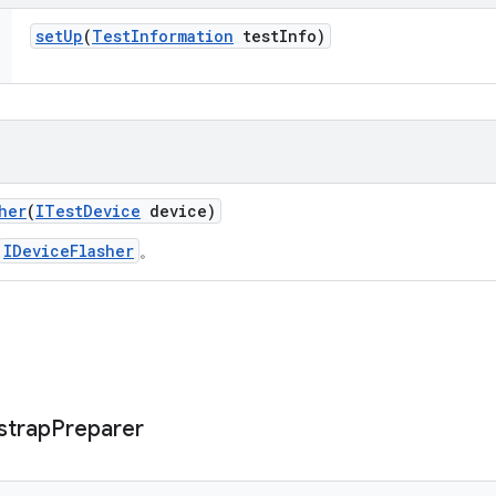
set
Up
(
Test
Information
test
Info)
her
(
ITest
Device
device)
IDeviceFlasher
。
strap
Preparer