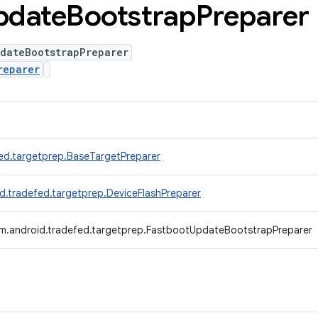
pdate
Bootstrap
Preparer
pdateBootstrapPreparer
reparer
ed.targetprep.BaseTargetPreparer
d.tradefed.targetprep.DeviceFlashPreparer
m.android.tradefed.targetprep.FastbootUpdateBootstrapPreparer