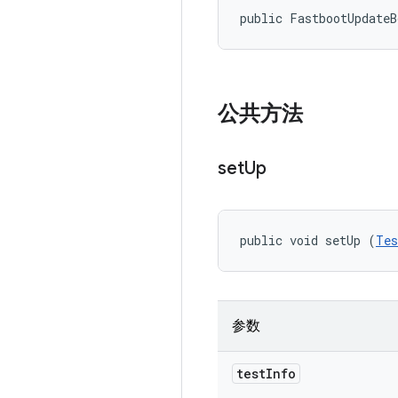
public FastbootUpdate
公共方法
set
Up
public void setUp (
Tes
参数
test
Info