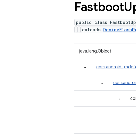
Fastboot
U
public class FastbootU
extends
DeviceFlashP
java.lang.Object
↳
com.android.tradef
↳
com.androi
↳
co