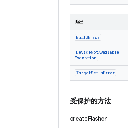
抛出
Build
Error
Device
Not
Available
Exception
Target
Setup
Error
受保护的方法
create
Flasher